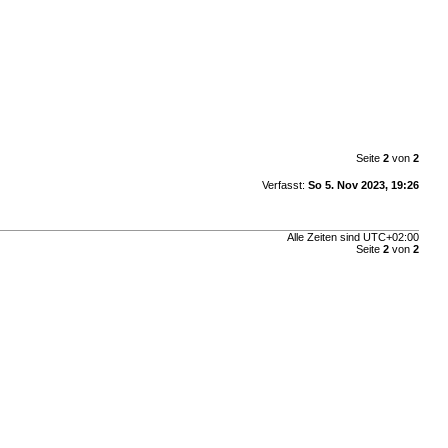
Seite
2
von
2
Verfasst:
So 5. Nov 2023, 19:26
Alle Zeiten sind
UTC+02:00
Seite
2
von
2