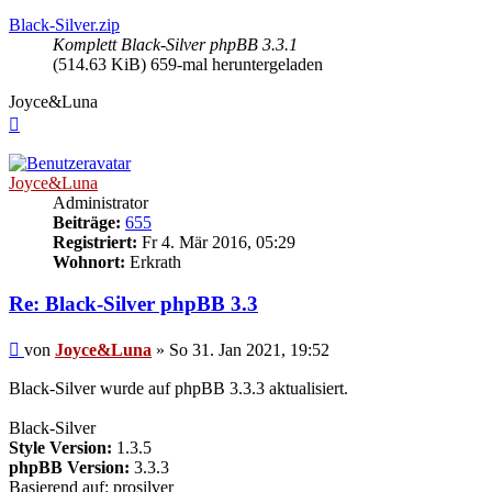
Black-Silver.zip
Komplett Black-Silver phpBB 3.3.1
(514.63 KiB) 659-mal heruntergeladen
Joyce&Luna
Nach
oben
Joyce&Luna
Administrator
Beiträge:
655
Registriert:
Fr 4. Mär 2016, 05:29
Wohnort:
Erkrath
Re: Black-Silver phpBB 3.3
Beitrag
von
Joyce&Luna
»
So 31. Jan 2021, 19:52
Black-Silver wurde auf phpBB 3.3.3 aktualisiert.
Black-Silver
Style Version:
1.3.5
phpBB Version:
3.3.3
Basierend auf: prosilver