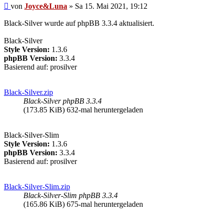
Beitrag
von
Joyce&Luna
»
Sa 15. Mai 2021, 19:12
Black-Silver wurde auf phpBB 3.3.4 aktualisiert.
Black-Silver
Style Version:
1.3.6
phpBB Version:
3.3.4
Basierend auf: prosilver
Black-Silver.zip
Black-Silver phpBB 3.3.4
(173.85 KiB) 632-mal heruntergeladen
Black-Silver-Slim
Style Version:
1.3.6
phpBB Version:
3.3.4
Basierend auf: prosilver
Black-Silver-Slim.zip
Black-Silver-Slim phpBB 3.3.4
(165.86 KiB) 675-mal heruntergeladen