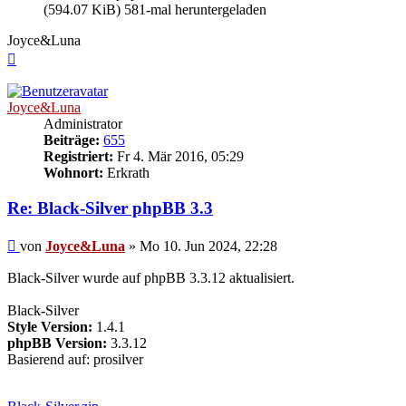
(594.07 KiB) 581-mal heruntergeladen
Joyce&Luna
Nach
oben
Joyce&Luna
Administrator
Beiträge:
655
Registriert:
Fr 4. Mär 2016, 05:29
Wohnort:
Erkrath
Re: Black-Silver phpBB 3.3
Beitrag
von
Joyce&Luna
»
Mo 10. Jun 2024, 22:28
Black-Silver wurde auf phpBB 3.3.12 aktualisiert.
Black-Silver
Style Version:
1.4.1
phpBB Version:
3.3.12
Basierend auf: prosilver