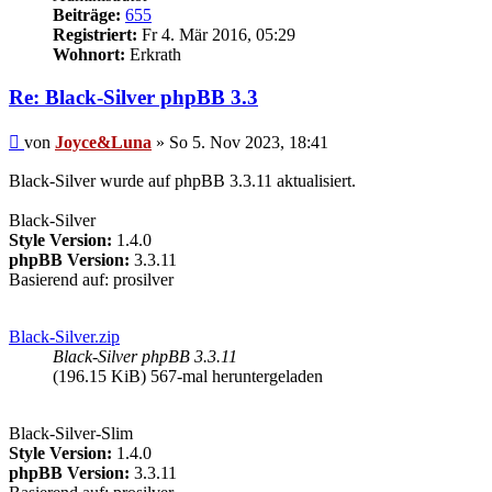
Beiträge:
655
Registriert:
Fr 4. Mär 2016, 05:29
Wohnort:
Erkrath
Re: Black-Silver phpBB 3.3
Beitrag
von
Joyce&Luna
»
So 5. Nov 2023, 18:41
Black-Silver wurde auf phpBB 3.3.11 aktualisiert.
Black-Silver
Style Version:
1.4.0
phpBB Version:
3.3.11
Basierend auf: prosilver
Black-Silver.zip
Black-Silver phpBB 3.3.11
(196.15 KiB) 567-mal heruntergeladen
Black-Silver-Slim
Style Version:
1.4.0
phpBB Version:
3.3.11