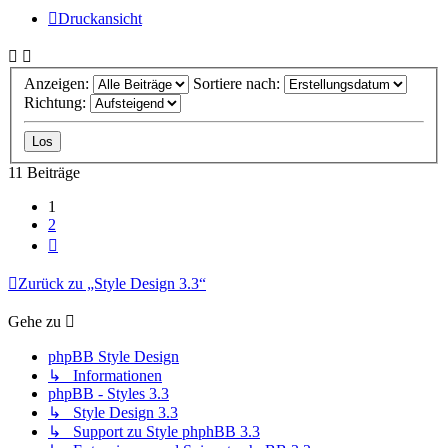
Druckansicht
Anzeigen:
Sortiere nach:
Richtung:
11 Beiträge
1
2
Nächste
Zurück zu „Style Design 3.3“
Gehe zu
phpBB Style Design
↳ Informationen
phpBB - Styles 3.3
↳ Style Design 3.3
↳ Support zu Style phphBB 3.3