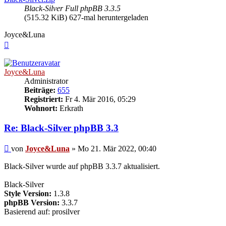
Black-Silver Full phpBB 3.3.5
(515.32 KiB) 627-mal heruntergeladen
Joyce&Luna
Nach
oben
Joyce&Luna
Administrator
Beiträge:
655
Registriert:
Fr 4. Mär 2016, 05:29
Wohnort:
Erkrath
Re: Black-Silver phpBB 3.3
Beitrag
von
Joyce&Luna
»
Mo 21. Mär 2022, 00:40
Black-Silver wurde auf phpBB 3.3.7 aktualisiert.
Black-Silver
Style Version:
1.3.8
phpBB Version:
3.3.7
Basierend auf: prosilver