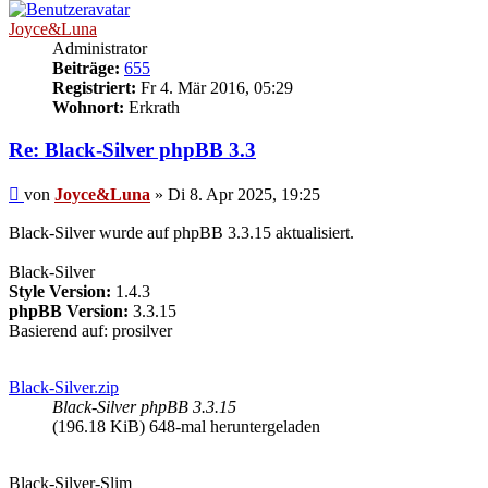
Joyce&Luna
Administrator
Beiträge:
655
Registriert:
Fr 4. Mär 2016, 05:29
Wohnort:
Erkrath
Re: Black-Silver phpBB 3.3
Beitrag
von
Joyce&Luna
»
Di 8. Apr 2025, 19:25
Black-Silver wurde auf phpBB 3.3.15 aktualisiert.
Black-Silver
Style Version:
1.4.3
phpBB Version:
3.3.15
Basierend auf: prosilver
Black-Silver.zip
Black-Silver phpBB 3.3.15
(196.18 KiB) 648-mal heruntergeladen
Black-Silver-Slim