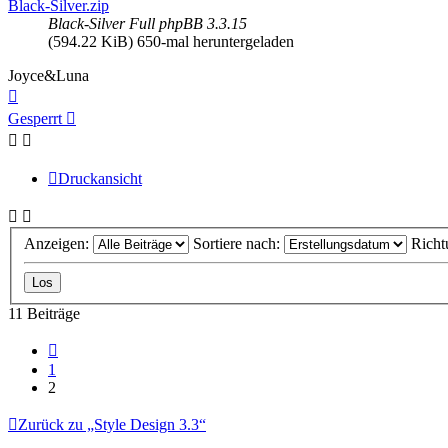
Black-Silver.zip
Black-Silver Full phpBB 3.3.15
(594.22 KiB) 650-mal heruntergeladen
Joyce&Luna
Nach
oben
Gesperrt
Druckansicht
Anzeigen:
Sortiere nach:
Richt
11 Beiträge
Vorherige
1
2
Zurück zu „Style Design 3.3“