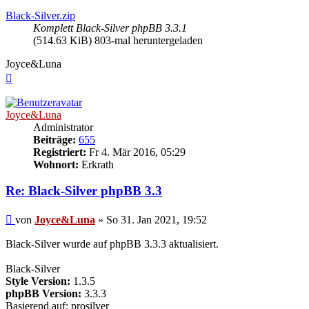
Black-Silver.zip
Komplett Black-Silver phpBB 3.3.1
(514.63 KiB) 803-mal heruntergeladen
Joyce&Luna
Nach
oben
Joyce&Luna
Administrator
Beiträge:
655
Registriert:
Fr 4. Mär 2016, 05:29
Wohnort:
Erkrath
Re: Black-Silver phpBB 3.3
Beitrag
von
Joyce&Luna
»
So 31. Jan 2021, 19:52
Black-Silver wurde auf phpBB 3.3.3 aktualisiert.
Black-Silver
Style Version:
1.3.5
phpBB Version:
3.3.3
Basierend auf: prosilver