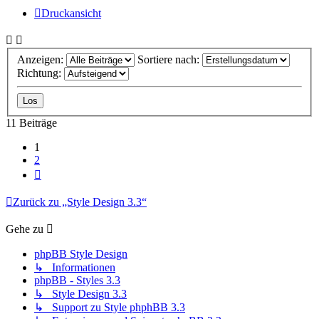
Druckansicht
Anzeigen:
Sortiere nach:
Richtung:
11 Beiträge
1
2
Nächste
Zurück zu „Style Design 3.3“
Gehe zu
phpBB Style Design
↳ Informationen
phpBB - Styles 3.3
↳ Style Design 3.3
↳ Support zu Style phphBB 3.3