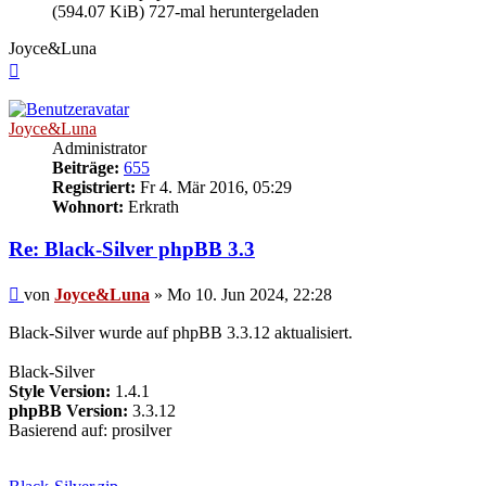
(594.07 KiB) 727-mal heruntergeladen
Joyce&Luna
Nach
oben
Joyce&Luna
Administrator
Beiträge:
655
Registriert:
Fr 4. Mär 2016, 05:29
Wohnort:
Erkrath
Re: Black-Silver phpBB 3.3
Beitrag
von
Joyce&Luna
»
Mo 10. Jun 2024, 22:28
Black-Silver wurde auf phpBB 3.3.12 aktualisiert.
Black-Silver
Style Version:
1.4.1
phpBB Version:
3.3.12
Basierend auf: prosilver