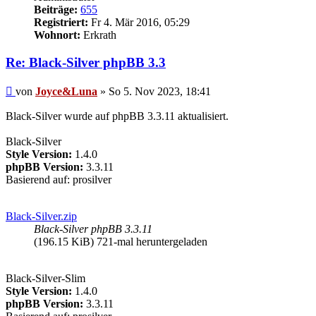
Beiträge:
655
Registriert:
Fr 4. Mär 2016, 05:29
Wohnort:
Erkrath
Re: Black-Silver phpBB 3.3
Beitrag
von
Joyce&Luna
»
So 5. Nov 2023, 18:41
Black-Silver wurde auf phpBB 3.3.11 aktualisiert.
Black-Silver
Style Version:
1.4.0
phpBB Version:
3.3.11
Basierend auf: prosilver
Black-Silver.zip
Black-Silver phpBB 3.3.11
(196.15 KiB) 721-mal heruntergeladen
Black-Silver-Slim
Style Version:
1.4.0
phpBB Version:
3.3.11