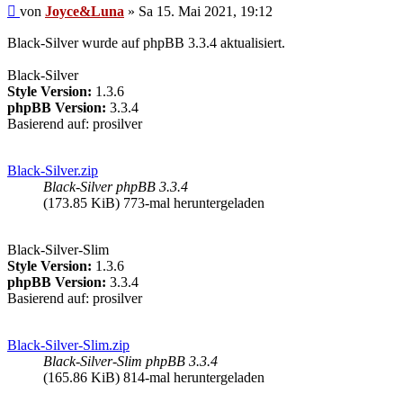
Beitrag
von
Joyce&Luna
»
Sa 15. Mai 2021, 19:12
Black-Silver wurde auf phpBB 3.3.4 aktualisiert.
Black-Silver
Style Version:
1.3.6
phpBB Version:
3.3.4
Basierend auf: prosilver
Black-Silver.zip
Black-Silver phpBB 3.3.4
(173.85 KiB) 773-mal heruntergeladen
Black-Silver-Slim
Style Version:
1.3.6
phpBB Version:
3.3.4
Basierend auf: prosilver
Black-Silver-Slim.zip
Black-Silver-Slim phpBB 3.3.4
(165.86 KiB) 814-mal heruntergeladen