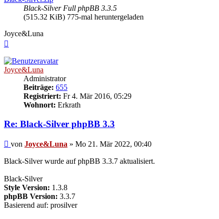
Black-Silver Full phpBB 3.3.5
(515.32 KiB) 775-mal heruntergeladen
Joyce&Luna
Nach
oben
Joyce&Luna
Administrator
Beiträge:
655
Registriert:
Fr 4. Mär 2016, 05:29
Wohnort:
Erkrath
Re: Black-Silver phpBB 3.3
Beitrag
von
Joyce&Luna
»
Mo 21. Mär 2022, 00:40
Black-Silver wurde auf phpBB 3.3.7 aktualisiert.
Black-Silver
Style Version:
1.3.8
phpBB Version:
3.3.7
Basierend auf: prosilver