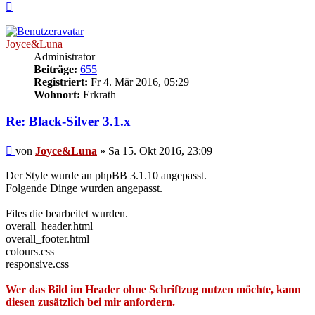
Nach
oben
Joyce&Luna
Administrator
Beiträge:
655
Registriert:
Fr 4. Mär 2016, 05:29
Wohnort:
Erkrath
Re: Black-Silver 3.1.x
Beitrag
von
Joyce&Luna
»
Sa 15. Okt 2016, 23:09
Der Style wurde an phpBB 3.1.10 angepasst.
Folgende Dinge wurden angepasst.
Files die bearbeitet wurden.
overall_header.html
overall_footer.html
colours.css
responsive.css
Wer das Bild im Header ohne Schriftzug nutzen möchte, kann
diesen zusätzlich bei mir anfordern.