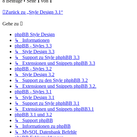
8 Beiträge • Seite
1
von
1
Zurück zu „Style Design 3.1“
Gehe zu
phpBB Style Design
↳ Informationen
phpBB - Styles 3.3
↳ Style Design 3.3
↳ Support zu Style phphBB 3.3
↳ Extensionen und Snippets phpBB 3.3
phpBB - Styles 3.2
↳ Style Design 3.2
↳ Support zu den Style phphBB 3.2
↳ Extensionen und Snippets phpBB 3.2.
phpBB - Styles 3.1
↳ Style Design 3.1
↳ Support zu Style phphBB 3.1
↳ Extensionen und Snippets phpBB3.1
phpBB 3.1 und 3.2
↳ Support phpBB
↳ Informationen zu phpBB
↳ MySQL Datenbank Befehle