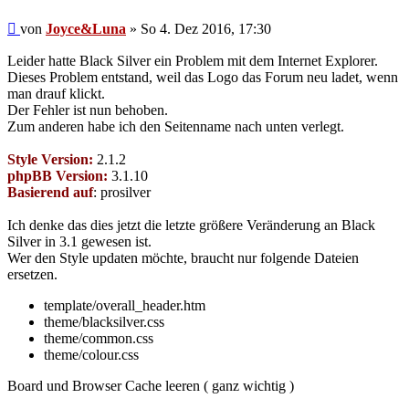
Beitrag
von
Joyce&Luna
»
So 4. Dez 2016, 17:30
Leider hatte Black Silver ein Problem mit dem Internet Explorer.
Dieses Problem entstand, weil das Logo das Forum neu ladet, wenn
man drauf klickt.
Der Fehler ist nun behoben.
Zum anderen habe ich den Seitenname nach unten verlegt.
Style Version:
2.1.2
phpBB Version:
3.1.10
Basierend auf
: prosilver
Ich denke das dies jetzt die letzte größere Veränderung an Black
Silver in 3.1 gewesen ist.
Wer den Style updaten möchte, braucht nur folgende Dateien
ersetzen.
template/overall_header.htm
theme/blacksilver.css
theme/common.css
theme/colour.css
Board und Browser Cache leeren ( ganz wichtig )