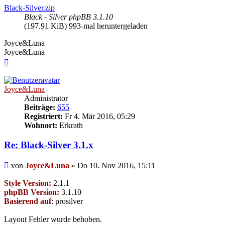
Black-Silver.zip
Black - Silver phpBB 3.1.10
(197.91 KiB) 993-mal heruntergeladen
Joyce&Luna
Joyce&Luna
Nach
oben
Joyce&Luna
Administrator
Beiträge:
655
Registriert:
Fr 4. Mär 2016, 05:29
Wohnort:
Erkrath
Re: Black-Silver 3.1.x
Beitrag
von
Joyce&Luna
»
Do 10. Nov 2016, 15:11
Style Version:
2.1.1
phpBB Version:
3.1.10
Basierend auf
: prosilver
Layout Fehler wurde behoben.