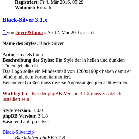
Registriert:
Fr 4. Mär 2016, 05:29
Wohnort:
Erkrath
Black-Silver 3.1.x
Beitrag
von
Joyce&Luna
»
Sa 12. Mär 2016, 21:55
Name des Styles:
Black-Silver
Autor
: Joyce&Luna
Beschreibung des Styles:
Ein Style der in hellen und dunklen
Tönen gehalten ist.
Das Logo sollte ein Mindestmaß von 1200x190px haben damit er
bündig mit dem Forum harmoniert.
Bei andere Größen muss diverse Anpassungen gemacht werden.
Wichtig:
Prosilver der phpBB-Version 3.1.8 muss zusätzlich
installiert sein!
Style Version:
1.0.0
phpBB Version:
3.1.8
Basierend auf: prosilver
Black-Silver.zip
Black-Silver phpBB 3.1.8