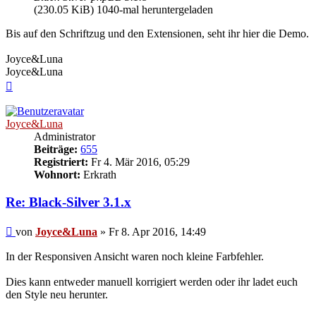
(230.05 KiB) 1040-mal heruntergeladen
Bis auf den Schriftzug und den Extensionen, seht ihr hier die Demo.
Joyce&Luna
Joyce&Luna
Nach
oben
Joyce&Luna
Administrator
Beiträge:
655
Registriert:
Fr 4. Mär 2016, 05:29
Wohnort:
Erkrath
Re: Black-Silver 3.1.x
Beitrag
von
Joyce&Luna
»
Fr 8. Apr 2016, 14:49
In der Responsiven Ansicht waren noch kleine Farbfehler.
Dies kann entweder manuell korrigiert werden oder ihr ladet euch
den Style neu herunter.