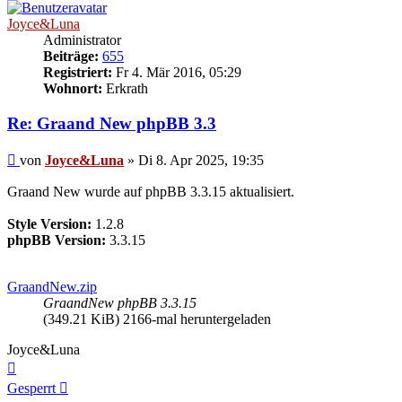
Joyce&Luna
Administrator
Beiträge:
655
Registriert:
Fr 4. Mär 2016, 05:29
Wohnort:
Erkrath
Re: Graand New phpBB 3.3
Beitrag
von
Joyce&Luna
»
Di 8. Apr 2025, 19:35
Graand New wurde auf phpBB 3.3.15 aktualisiert.
Style Version:
1.2.8
phpBB Version:
3.3.15
GraandNew.zip
GraandNew phpBB 3.3.15
(349.21 KiB) 2166-mal heruntergeladen
Joyce&Luna
Nach
oben
Gesperrt