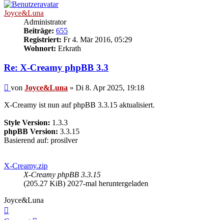
Joyce&Luna
Administrator
Beiträge:
655
Registriert:
Fr 4. Mär 2016, 05:29
Wohnort:
Erkrath
Re: X-Creamy phpBB 3.3
Beitrag
von
Joyce&Luna
»
Di 8. Apr 2025, 19:18
X-Creamy ist nun auf phpBB 3.3.15 aktualisiert.
Style Version:
1.3.3
phpBB Version:
3.3.15
Basierend auf: prosilver
X-Creamy.zip
X-Creamy phpBB 3.3.15
(205.27 KiB) 2027-mal heruntergeladen
Joyce&Luna
Nach
oben