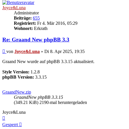
Joyce&Luna
Administrator
Beiträge:
655
Registriert:
Fr 4. Mär 2016, 05:29
Wohnort:
Erkrath
Re: Graand New phpBB 3.3
Beitrag
von
Joyce&Luna
»
Di 8. Apr 2025, 19:35
Graand New wurde auf phpBB 3.3.15 aktualisiert.
Style Version:
1.2.8
phpBB Version:
3.3.15
GraandNew.zip
GraandNew phpBB 3.3.15
(349.21 KiB) 2190-mal heruntergeladen
Joyce&Luna
Nach
oben
Gesperrt