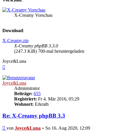
X-Creamy Vorschau
Download
:
X-Creamy.zip
X-Creamy phpBB 3.3.0
(247.3 KiB) 700-mal heruntergeladen
Joyce&Luna
Nach
oben
Joyce&Luna
Administrator
Beiträge:
655
Registriert:
Fr 4. Mär 2016, 05:29
Wohnort:
Erkrath
Re: X-Creamy phpBB 3.3
Beitrag
von
Joyce&Luna
»
So 16. Aug 2020, 12:09