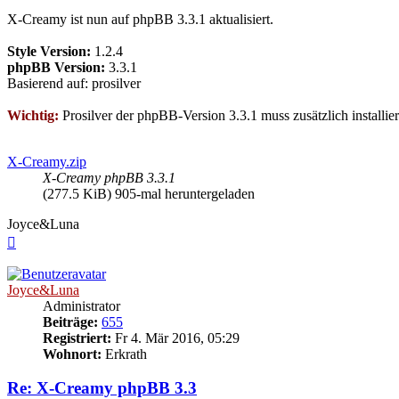
X-Creamy ist nun auf phpBB 3.3.1 aktualisiert.
Style Version:
1.2.4
phpBB Version:
3.3.1
Basierend auf: prosilver
Wichtig:
Prosilver der phpBB-Version 3.3.1 muss zusätzlich installier
X-Creamy.zip
X-Creamy phpBB 3.3.1
(277.5 KiB) 905-mal heruntergeladen
Joyce&Luna
Nach
oben
Joyce&Luna
Administrator
Beiträge:
655
Registriert:
Fr 4. Mär 2016, 05:29
Wohnort:
Erkrath
Re: X-Creamy phpBB 3.3