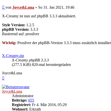
Beitrag
von
Joyce&Luna
»
So 31. Jan 2021, 19:46
X-Creamy ist nun auf phpBB 3.3.3 aktualisiert.
Style Version:
1.2.5
phpBB Version:
3.3.3
Basierend auf: prosilver
Wichtig:
Prosilver der phpBB-Version 3.3.3 muss zusätzlich installier
X-Creamy.zip
X-Creamy phpBB 3.3.3
(277.5 KiB) 820-mal heruntergeladen
Joyce&Luna
Nach
oben
Joyce&Luna
Administrator
Beiträge:
655
Registriert:
Fr 4. Mär 2016, 05:29
Wohnort:
Erkrath