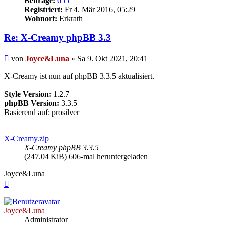
Beiträge:
655
Registriert:
Fr 4. Mär 2016, 05:29
Wohnort:
Erkrath
Re: X-Creamy phpBB 3.3
Beitrag
von
Joyce&Luna
»
Sa 9. Okt 2021, 20:41
X-Creamy ist nun auf phpBB 3.3.5 aktualisiert.
Style Version:
1.2.7
phpBB Version:
3.3.5
Basierend auf: prosilver
X-Creamy.zip
X-Creamy phpBB 3.3.5
(247.04 KiB) 606-mal heruntergeladen
Joyce&Luna
Nach
oben
Joyce&Luna
Administrator