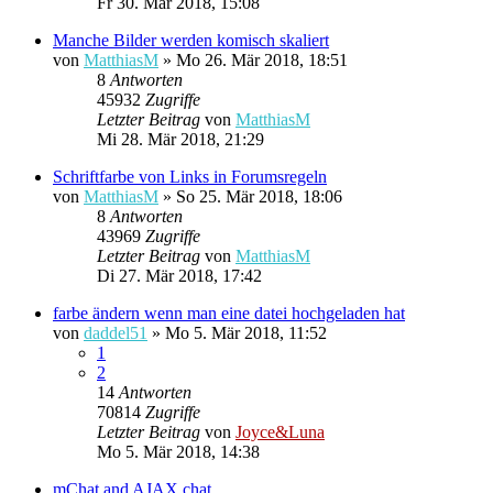
Fr 30. Mär 2018, 15:08
Manche Bilder werden komisch skaliert
von
MatthiasM
»
Mo 26. Mär 2018, 18:51
8
Antworten
45932
Zugriffe
Letzter Beitrag
von
MatthiasM
Mi 28. Mär 2018, 21:29
Schriftfarbe von Links in Forumsregeln
von
MatthiasM
»
So 25. Mär 2018, 18:06
8
Antworten
43969
Zugriffe
Letzter Beitrag
von
MatthiasM
Di 27. Mär 2018, 17:42
farbe ändern wenn man eine datei hochgeladen hat
von
daddel51
»
Mo 5. Mär 2018, 11:52
1
2
14
Antworten
70814
Zugriffe
Letzter Beitrag
von
Joyce&Luna
Mo 5. Mär 2018, 14:38
mChat and AJAX chat