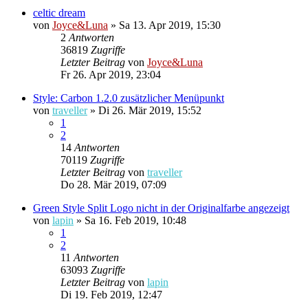
celtic dream
von
Joyce&Luna
»
Sa 13. Apr 2019, 15:30
2
Antworten
36819
Zugriffe
Letzter Beitrag
von
Joyce&Luna
Fr 26. Apr 2019, 23:04
Style: Carbon 1.2.0 zusätzlicher Menüpunkt
von
traveller
»
Di 26. Mär 2019, 15:52
1
2
14
Antworten
70119
Zugriffe
Letzter Beitrag
von
traveller
Do 28. Mär 2019, 07:09
Green Style Split Logo nicht in der Originalfarbe angezeigt
von
lapin
»
Sa 16. Feb 2019, 10:48
1
2
11
Antworten
63093
Zugriffe
Letzter Beitrag
von
lapin
Di 19. Feb 2019, 12:47