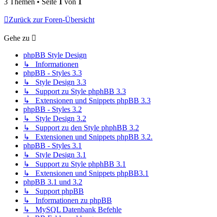
3 Themen • Seite
1
von
1
Zurück zur Foren-Übersicht
Gehe zu
phpBB Style Design
↳ Informationen
phpBB - Styles 3.3
↳ Style Design 3.3
↳ Support zu Style phphBB 3.3
↳ Extensionen und Snippets phpBB 3.3
phpBB - Styles 3.2
↳ Style Design 3.2
↳ Support zu den Style phphBB 3.2
↳ Extensionen und Snippets phpBB 3.2.
phpBB - Styles 3.1
↳ Style Design 3.1
↳ Support zu Style phphBB 3.1
↳ Extensionen und Snippets phpBB3.1
phpBB 3.1 und 3.2
↳ Support phpBB
↳ Informationen zu phpBB
↳ MySQL Datenbank Befehle