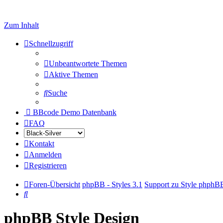
Zum Inhalt
Schnellzugriff
Unbeantwortete Themen
Aktive Themen
Suche
BBcode Demo Datenbank
FAQ
Kontakt
Anmelden
Registrieren
Foren-Übersicht
phpBB - Styles 3.1
Support zu Style phphB
Suche
phpBB Style Design