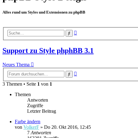
Alles rund um Styles und Extensionen zu phpBB
Erweiterte
Suche
Suche
Support zu Style phphBB 3.1
Neues Thema
Erweiterte
Suche
Suche
3 Themen • Seite
1
von
1
Themen
Antworten
Zugriffe
Letzter Beitrag
Farbe ändern
von
VolkerF
»
Do 20. Okt 2016, 12:45
7
Antworten