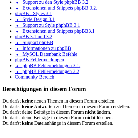
↳ Support zu den Style phphBB 3.2
↳ Extensionen und Snippets phpBB 3.2.
phpBB - Styles 3.1
↳ Style Design 3.1
↳ Support zu Style phphBB 3.1
↳ Extensionen und Snippets phpBB3.1
phpBB 3.1 und 3.2
↳ Support phpBB
↳ Informationen zu phpBB
↳ MySQL Datenbank Befehle
phpBB Fehlermeldungen
↳ phpBB Fehlermeldungen 3.1.
↳ phpBB Fehlermeldungen 3.2
Community Bereich
Berechtigungen in diesem Forum
Du darfst
keine
neuen Themen in diesem Forum erstellen.
Du darfst
keine
Antworten zu Themen in diesem Forum erstellen.
Du darfst deine Beiträge in diesem Forum
nicht
ändern.
Du darfst deine Beiträge in diesem Forum
nicht
löschen.
Du darfst
keine
Dateianhänge in diesem Forum erstellen.