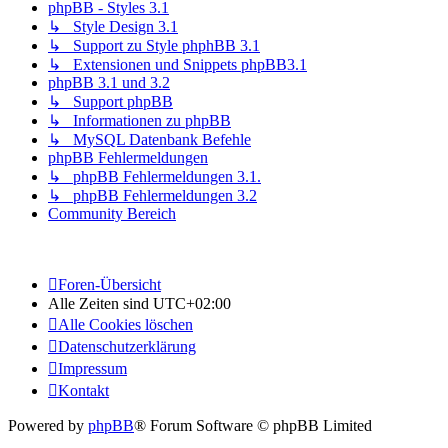
phpBB - Styles 3.1
↳ Style Design 3.1
↳ Support zu Style phphBB 3.1
↳ Extensionen und Snippets phpBB3.1
phpBB 3.1 und 3.2
↳ Support phpBB
↳ Informationen zu phpBB
↳ MySQL Datenbank Befehle
phpBB Fehlermeldungen
↳ phpBB Fehlermeldungen 3.1.
↳ phpBB Fehlermeldungen 3.2
Community Bereich
Foren-Übersicht
Alle Zeiten sind
UTC+02:00
Alle Cookies löschen
Datenschutzerklärung
Impressum
Kontakt
Powered by
phpBB
® Forum Software © phpBB Limited