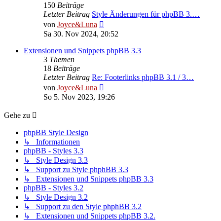
150
Beiträge
Letzter Beitrag
Style Änderungen für phpBB 3.…
Neuester
von
Joyce&Luna
Beitrag
Sa 30. Nov 2024, 20:52
Extensionen und Snippets phpBB 3.3
3
Themen
18
Beiträge
Letzter Beitrag
Re: Footerlinks phpBB 3.1 / 3…
Neuester
von
Joyce&Luna
Beitrag
So 5. Nov 2023, 19:26
Gehe zu
phpBB Style Design
↳ Informationen
phpBB - Styles 3.3
↳ Style Design 3.3
↳ Support zu Style phphBB 3.3
↳ Extensionen und Snippets phpBB 3.3
phpBB - Styles 3.2
↳ Style Design 3.2
↳ Support zu den Style phphBB 3.2
↳ Extensionen und Snippets phpBB 3.2.