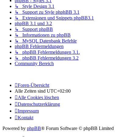
phpBB - Styles 3.1
↳ Style Design 3.1
↳ Support zu Style phphBB 3.1
↳ Extensionen und Snippets phpBB3.1
phpBB 3.1 und 3.2
↳ Support phpBB
↳ Informationen zu phpBB
↳ MySQL Datenbank Befehle
phpBB Fehlermeldungen
↳ phpBB Fehlermeldungen 3.1.
↳ phpBB Fehlermeldungen 3.2
Community Bereich
Foren-Übersicht
Alle Zeiten sind
UTC+02:00
Alle Cookies löschen
Datenschutzerklärung
Impressum
Kontakt
Powered by
phpBB
® Forum Software © phpBB Limited