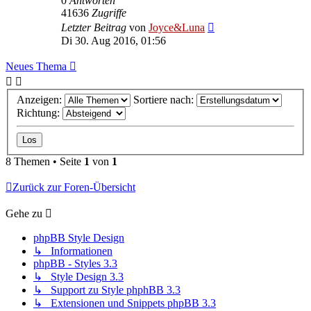
0
Antworten
41636
Zugriffe
Letzter Beitrag
von
Joyce&Luna
Di 30. Aug 2016, 01:56
Neues Thema
Anzeigen:
Sortiere nach:
Richtung:
8 Themen • Seite
1
von
1
Zurück zur Foren-Übersicht
Gehe zu
phpBB Style Design
↳ Informationen
phpBB - Styles 3.3
↳ Style Design 3.3
↳ Support zu Style phphBB 3.3
↳ Extensionen und Snippets phpBB 3.3