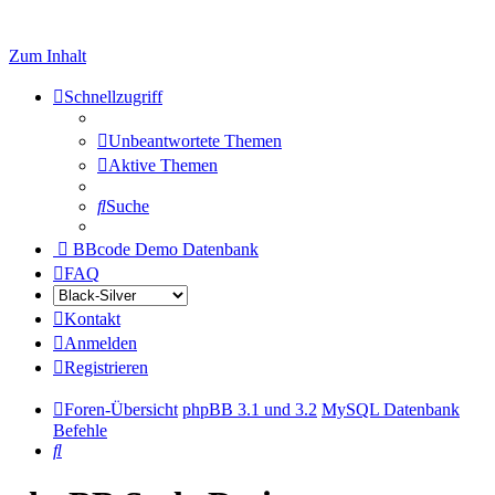
Zum Inhalt
Schnellzugriff
Unbeantwortete Themen
Aktive Themen
Suche
BBcode Demo Datenbank
FAQ
Kontakt
Anmelden
Registrieren
Foren-Übersicht
phpBB 3.1 und 3.2
MySQL Datenbank
Befehle
Suche