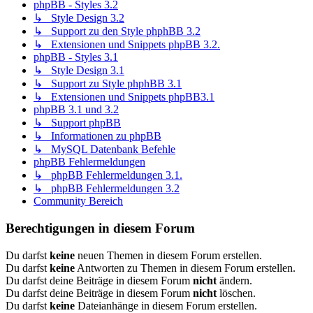
phpBB - Styles 3.2
↳ Style Design 3.2
↳ Support zu den Style phphBB 3.2
↳ Extensionen und Snippets phpBB 3.2.
phpBB - Styles 3.1
↳ Style Design 3.1
↳ Support zu Style phphBB 3.1
↳ Extensionen und Snippets phpBB3.1
phpBB 3.1 und 3.2
↳ Support phpBB
↳ Informationen zu phpBB
↳ MySQL Datenbank Befehle
phpBB Fehlermeldungen
↳ phpBB Fehlermeldungen 3.1.
↳ phpBB Fehlermeldungen 3.2
Community Bereich
Berechtigungen in diesem Forum
Du darfst
keine
neuen Themen in diesem Forum erstellen.
Du darfst
keine
Antworten zu Themen in diesem Forum erstellen.
Du darfst deine Beiträge in diesem Forum
nicht
ändern.
Du darfst deine Beiträge in diesem Forum
nicht
löschen.
Du darfst
keine
Dateianhänge in diesem Forum erstellen.