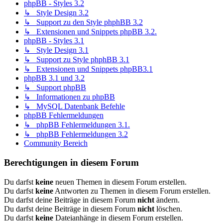
phpBB - Styles 3.2
↳ Style Design 3.2
↳ Support zu den Style phphBB 3.2
↳ Extensionen und Snippets phpBB 3.2.
phpBB - Styles 3.1
↳ Style Design 3.1
↳ Support zu Style phphBB 3.1
↳ Extensionen und Snippets phpBB3.1
phpBB 3.1 und 3.2
↳ Support phpBB
↳ Informationen zu phpBB
↳ MySQL Datenbank Befehle
phpBB Fehlermeldungen
↳ phpBB Fehlermeldungen 3.1.
↳ phpBB Fehlermeldungen 3.2
Community Bereich
Berechtigungen in diesem Forum
Du darfst
keine
neuen Themen in diesem Forum erstellen.
Du darfst
keine
Antworten zu Themen in diesem Forum erstellen.
Du darfst deine Beiträge in diesem Forum
nicht
ändern.
Du darfst deine Beiträge in diesem Forum
nicht
löschen.
Du darfst
keine
Dateianhänge in diesem Forum erstellen.