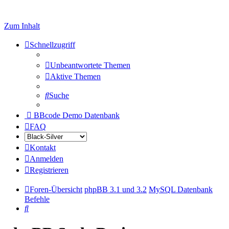
Zum Inhalt
Schnellzugriff
Unbeantwortete Themen
Aktive Themen
Suche
BBcode Demo Datenbank
FAQ
Kontakt
Anmelden
Registrieren
Foren-Übersicht
phpBB 3.1 und 3.2
MySQL Datenbank
Befehle
Suche