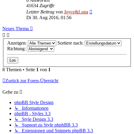
0
Antworten
41634
Zugriffe
Letzter Beitrag
von
Joyce&Luna
Di 30. Aug 2016, 01:56
Neues Thema
Anzeigen:
Sortiere nach:
Richtung:
8 Themen • Seite
1
von
1
Zurück zur Foren-Übersicht
Gehe zu
phpBB Style Design
↳ Informationen
phpBB - Styles 3.3
↳ Style Design 3.3
↳ Support zu Style phphBB 3.3
↳ Extensionen und Snippets phpBB 3.3