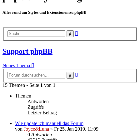
Alles rund um Styles und Extensionen zu phpBB
Erweiterte
Suche
Suche
Support phpBB
Neues Thema
Erweiterte
Suche
Suche
15 Themen • Seite
1
von
1
Themen
Antworten
Zugriffe
Letzter Beitrag
Wie update ich manuell das Forum
von
Joyce&Luna
»
Fr 25. Jan 2019, 11:09
0
Antworten