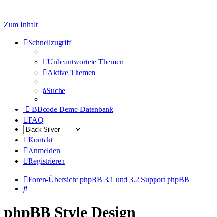
Zum Inhalt
Schnellzugriff
Unbeantwortete Themen
Aktive Themen
Suche
BBcode Demo Datenbank
FAQ
Kontakt
Anmelden
Registrieren
Foren-Übersicht
phpBB 3.1 und 3.2
Support phpBB
Suche
phpBB Style Design