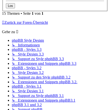
15 Themen • Seite
1
von
1
Zurück zur Foren-Übersicht
Gehe zu
phpBB Style Design
↳ Informationen
phpBB - Styles 3.3
↳ Style Design 3.3
↳ Support zu Style phphBB 3.3
↳ Extensionen und Snippets phpBB 3.3
phpBB - Styles 3.2
↳ Style Design 3.2
↳ Support zu den Style phphBB 3.2
↳ Extensionen und Snippets phpBB 3.2.
phpBB - Styles 3.1
↳ Style Design 3.1
↳ Support zu Style phphBB 3.1
↳ Extensionen und Snippets phpBB3.1
phpBB 3.1 und 3.2
↳ Support phpBB