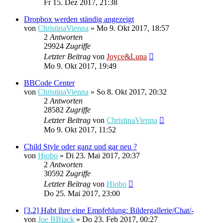
Fr 15. Dez 2017, 21:38
Dropbox werden ständig angezeigt
von
ChristinaVienna
»
Mo 9. Okt 2017, 18:57
2
Antworten
29924
Zugriffe
Letzter Beitrag
von
Joyce&Luna
Mo 9. Okt 2017, 19:49
BBCode Center
von
ChristinaVienna
»
So 8. Okt 2017, 20:32
2
Antworten
28582
Zugriffe
Letzter Beitrag
von
ChristinaVienna
Mo 9. Okt 2017, 11:52
Child Style oder ganz und gar neu ?
von
Hiobo
»
Di 23. Mai 2017, 20:37
2
Antworten
30592
Zugriffe
Letzter Beitrag
von
Hiobo
Do 25. Mai 2017, 23:00
[3.2] Habt ihre eine Empfehlung: Bildergallerie/Chat/-
von
Joe BBlack
»
Do 23. Feb 2017, 00:27