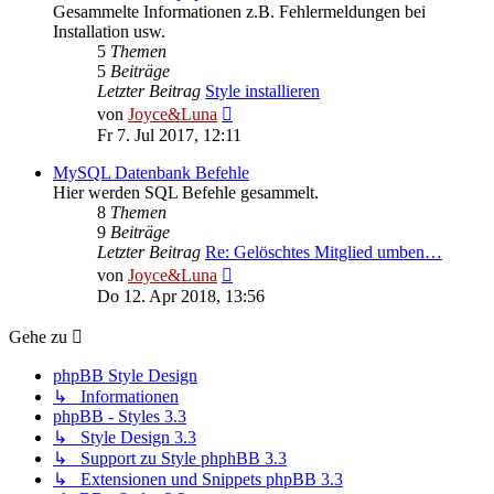
Gesammelte Informationen z.B. Fehlermeldungen bei
Installation usw.
5
Themen
5
Beiträge
Letzter Beitrag
Style installieren
Neuester
von
Joyce&Luna
Beitrag
Fr 7. Jul 2017, 12:11
MySQL Datenbank Befehle
Hier werden SQL Befehle gesammelt.
8
Themen
9
Beiträge
Letzter Beitrag
Re: Gelöschtes Mitglied umben…
Neuester
von
Joyce&Luna
Beitrag
Do 12. Apr 2018, 13:56
Gehe zu
phpBB Style Design
↳ Informationen
phpBB - Styles 3.3
↳ Style Design 3.3
↳ Support zu Style phphBB 3.3
↳ Extensionen und Snippets phpBB 3.3