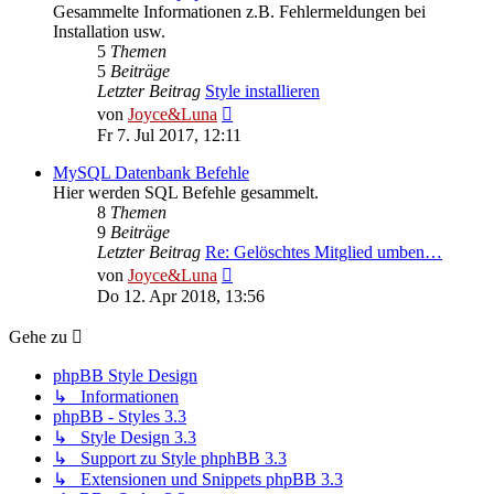
Gesammelte Informationen z.B. Fehlermeldungen bei
Installation usw.
5
Themen
5
Beiträge
Letzter Beitrag
Style installieren
Neuester
von
Joyce&Luna
Beitrag
Fr 7. Jul 2017, 12:11
MySQL Datenbank Befehle
Hier werden SQL Befehle gesammelt.
8
Themen
9
Beiträge
Letzter Beitrag
Re: Gelöschtes Mitglied umben…
Neuester
von
Joyce&Luna
Beitrag
Do 12. Apr 2018, 13:56
Gehe zu
phpBB Style Design
↳ Informationen
phpBB - Styles 3.3
↳ Style Design 3.3
↳ Support zu Style phphBB 3.3
↳ Extensionen und Snippets phpBB 3.3