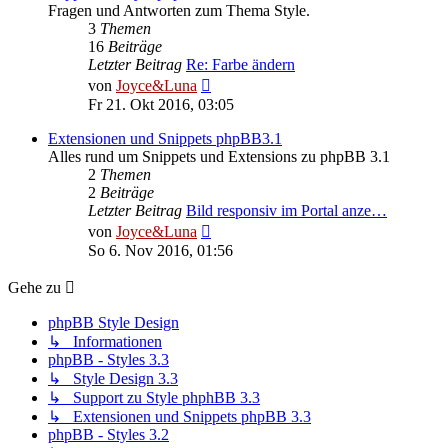
Fragen und Antworten zum Thema Style.
3
Themen
16
Beiträge
Letzter Beitrag
Re: Farbe ändern
Neuester
von
Joyce&Luna
Beitrag
Fr 21. Okt 2016, 03:05
Extensionen und Snippets phpBB3.1
Alles rund um Snippets und Extensions zu phpBB 3.1
2
Themen
2
Beiträge
Letzter Beitrag
Bild responsiv im Portal anze…
Neuester
von
Joyce&Luna
Beitrag
So 6. Nov 2016, 01:56
Gehe zu
phpBB Style Design
↳ Informationen
phpBB - Styles 3.3
↳ Style Design 3.3
↳ Support zu Style phphBB 3.3
↳ Extensionen und Snippets phpBB 3.3
phpBB - Styles 3.2