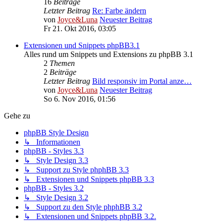
16
Beiträge
Letzter Beitrag
Re: Farbe ändern
von
Joyce&Luna
Neuester Beitrag
Fr 21. Okt 2016, 03:05
Extensionen und Snippets phpBB3.1
Alles rund um Snippets und Extensions zu phpBB 3.1
2
Themen
2
Beiträge
Letzter Beitrag
Bild responsiv im Portal anze…
von
Joyce&Luna
Neuester Beitrag
So 6. Nov 2016, 01:56
Gehe zu
phpBB Style Design
↳ Informationen
phpBB - Styles 3.3
↳ Style Design 3.3
↳ Support zu Style phphBB 3.3
↳ Extensionen und Snippets phpBB 3.3
phpBB - Styles 3.2
↳ Style Design 3.2
↳ Support zu den Style phphBB 3.2
↳ Extensionen und Snippets phpBB 3.2.