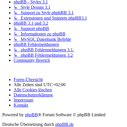
phpBB - Styles 3.1
↳ Style Design 3.1
↳ Support zu Style phphBB 3.1
↳ Extensionen und Snippets phpBB3.1
phpBB 3.1 und 3.2
↳ Support phpBB
↳ Informationen zu phpBB
↳ MySQL Datenbank Befehle
phpBB Fehlermeldungen
↳ phpBB Fehlermeldungen 3.1.
↳ phpBB Fehlermeldungen 3.2
Community Bereich
Foren-Übersicht
Alle Zeiten sind
UTC+02:00
Alle Cookies löschen
Datenschutzerklärung
Impressum
Kontakt
Powered by
phpBB
® Forum Software © phpBB Limited
Deutsche Übersetzung durch
phpBB.de