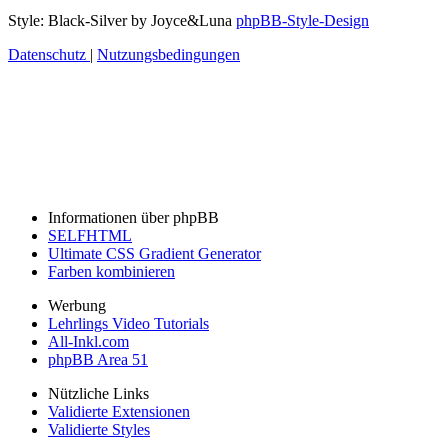
Style: Black-Silver by Joyce&Luna
phpBB-Style-Design
Datenschutz
|
Nutzungsbedingungen
Informationen über phpBB
SELFHTML
Ultimate CSS Gradient Generator
Farben kombinieren
Werbung
Lehrlings Video Tutorials
All-Inkl.com
phpBB Area 51
Nützliche Links
Validierte Extensionen
Validierte Styles