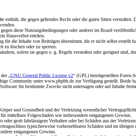
alte enthält, die gegen geltendes Recht oder die guten Sitten verstoßen. 
rwenden.
n gegen diese Nutzungsbedingungen oder anderer im Board veröffentli
in Hausverbot erteilen.
für die Inhalte von Beiträgen übernimmt, die er nicht selbst erstellt 
it zu löschen oder zu sperren.
uändern, sofern sie gegen o. g. Regeln verstoßen oder geeignet sind, 
 der „
GNU General Public License v2
“ (GPL) bereitgestellten Foren
hige Community unter www.phpbb.de zur Verfügung gestellt. Beide hab
oftware für bestimmte Zwecke nicht untersagen oder auf Inhalte frem
rper und Gesundheit und der Verletzung wesentlicher Vertragspflichten
ch für mittelbare Folgeschäden wie insbesondere entgangenen Gewinn.
em oder grob fahrlässigem Verhalten oder bei Schäden aus der Verletz
i Vertragsschluss typischerweise vorhersehbaren Schäden und im übrigen
besondere entgangenen Gewinn.