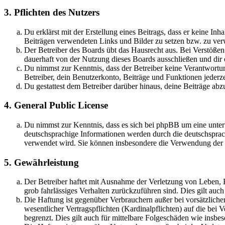
3. Pflichten des Nutzers
Du erklärst mit der Erstellung eines Beitrags, dass er keine Inh
Beiträgen verwendeten Links und Bilder zu setzen bzw. zu ve
Der Betreiber des Boards übt das Hausrecht aus. Bei Verstöße
dauerhaft von der Nutzung dieses Boards ausschließen und dir e
Du nimmst zur Kenntnis, dass der Betreiber keine Verantwortung 
Betreiber, dein Benutzerkonto, Beiträge und Funktionen jederze
Du gestattest dem Betreiber darüber hinaus, deine Beiträge abz
4. General Public License
Du nimmst zur Kenntnis, dass es sich bei phpBB um eine unter
deutschsprachige Informationen werden durch die deutschsprac
verwendet wird. Sie können insbesondere die Verwendung der S
5. Gewährleistung
Der Betreiber haftet mit Ausnahme der Verletzung von Leben, Kö
grob fahrlässiges Verhalten zurückzuführen sind. Dies gilt au
Die Haftung ist gegenüber Verbrauchern außer bei vorsätzlich
wesentlicher Vertragspflichten (Kardinalpflichten) auf die be
begrenzt. Dies gilt auch für mittelbare Folgeschäden wie ins