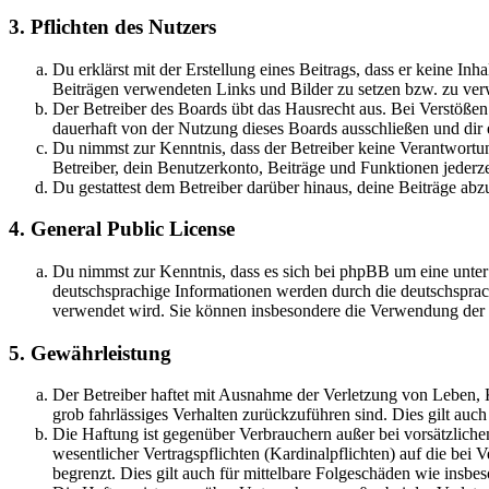
3. Pflichten des Nutzers
Du erklärst mit der Erstellung eines Beitrags, dass er keine Inh
Beiträgen verwendeten Links und Bilder zu setzen bzw. zu ve
Der Betreiber des Boards übt das Hausrecht aus. Bei Verstöße
dauerhaft von der Nutzung dieses Boards ausschließen und dir e
Du nimmst zur Kenntnis, dass der Betreiber keine Verantwortung 
Betreiber, dein Benutzerkonto, Beiträge und Funktionen jederze
Du gestattest dem Betreiber darüber hinaus, deine Beiträge abz
4. General Public License
Du nimmst zur Kenntnis, dass es sich bei phpBB um eine unter
deutschsprachige Informationen werden durch die deutschsprac
verwendet wird. Sie können insbesondere die Verwendung der S
5. Gewährleistung
Der Betreiber haftet mit Ausnahme der Verletzung von Leben, Kö
grob fahrlässiges Verhalten zurückzuführen sind. Dies gilt au
Die Haftung ist gegenüber Verbrauchern außer bei vorsätzlich
wesentlicher Vertragspflichten (Kardinalpflichten) auf die be
begrenzt. Dies gilt auch für mittelbare Folgeschäden wie ins