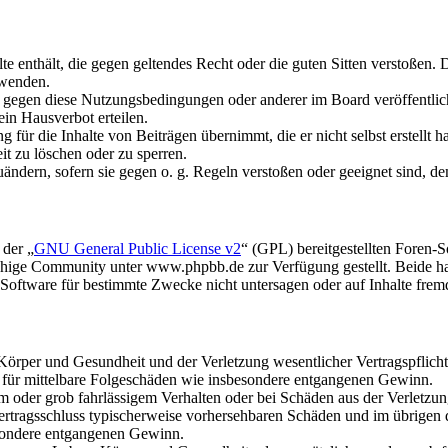
alte enthält, die gegen geltendes Recht oder die guten Sitten verstoßen. 
rwenden.
n gegen diese Nutzungsbedingungen oder anderer im Board veröffentli
in Hausverbot erteilen.
für die Inhalte von Beiträgen übernimmt, die er nicht selbst erstellt 
it zu löschen oder zu sperren.
uändern, sofern sie gegen o. g. Regeln verstoßen oder geeignet sind, 
 der „
GNU General Public License v2
“ (GPL) bereitgestellten Foren
hige Community unter www.phpbb.de zur Verfügung gestellt. Beide hab
oftware für bestimmte Zwecke nicht untersagen oder auf Inhalte frem
rper und Gesundheit und der Verletzung wesentlicher Vertragspflichten
ch für mittelbare Folgeschäden wie insbesondere entgangenen Gewinn.
em oder grob fahrlässigem Verhalten oder bei Schäden aus der Verletz
i Vertragsschluss typischerweise vorhersehbaren Schäden und im übrigen
besondere entgangenen Gewinn.