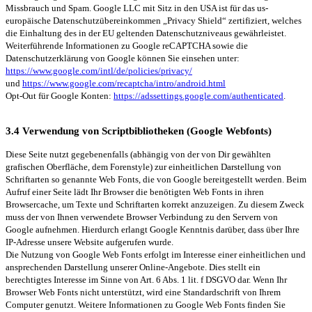
Missbrauch und Spam. Google LLC mit Sitz in den USA ist für das us-
europäische Datenschutzübereinkommen „Privacy Shield“ zertifiziert, welches
die Einhaltung des in der EU geltenden Datenschutzniveaus gewährleistet.
Weiterführende Informationen zu Google reCAPTCHA sowie die
Datenschutzerklärung von Google können Sie einsehen unter:
https://www.google.com/intl/de/policies/privacy/
und
https://www.google.com/recaptcha/intro/android.html
Opt-Out für Google Konten:
https://adssettings.google.com/authenticated
.
3.4 Verwendung von Scriptbibliotheken (Google Webfonts)
Diese Seite nutzt gegebenenfalls (abhängig von der von Dir gewählten
grafischen Oberfläche, dem Forenstyle) zur einheitlichen Darstellung von
Schriftarten so genannte Web Fonts, die von Google bereitgestellt werden. Beim
Aufruf einer Seite lädt Ihr Browser die benötigten Web Fonts in ihren
Browsercache, um Texte und Schriftarten korrekt anzuzeigen. Zu diesem Zweck
muss der von Ihnen verwendete Browser Verbindung zu den Servern von
Google aufnehmen. Hierdurch erlangt Google Kenntnis darüber, dass über Ihre
IP-Adresse unsere Website aufgerufen wurde.
Die Nutzung von Google Web Fonts erfolgt im Interesse einer einheitlichen und
ansprechenden Darstellung unserer Online-Angebote. Dies stellt ein
berechtigtes Interesse im Sinne von Art. 6 Abs. 1 lit. f DSGVO dar. Wenn Ihr
Browser Web Fonts nicht unterstützt, wird eine Standardschrift von Ihrem
Computer genutzt. Weitere Informationen zu Google Web Fonts finden Sie