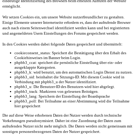
eindeutige Identifizierung des Browsers beim erneuten Aufrufen der Website
ermöglicht.
Wir setzen Cookies ein, um unsere Website nutzerfreundlicher zu gestalten.
Einige Elemente unserer Internetseite erfordern es, dass der aufrufende Browser
auch nach einem Seitenwechsel identifiziert werden kann und bei registrierten
und angemeldeten Usern Einstellungen des Forums gespeichert werden.
In den Cookies werden dabei folgende Daten gespeichert und übermittelt:
cookieconsent_status: Speichert die Bestätigung über den Erhalt des
Cookiehinweises im Banner beim Login.
phpbb3_ccat: speichert die persönliche Einstellung über ein- oder
ausgeklappte Kategorien.
phpbb3_k: wird benutzt, um den automatischen Login Dienst zu nutzen.
phpbb3_sid: beinhaltet die Sitzungs-ID. Mit diesem Cookie wird in
Verbindung mit phpbb3_u der Nutzer identifiziert.
phpbb3_u: Die Benutzer-ID des Benutzers wird hier abgelegt.
phpbb3_track: Markieren von gelesenen Beiträgen.
phpbb3_lang: Speichern der Einstellung der Boardsprache
phpbb3_poll: Bei Teilnahme an einer Abstimmung wird die Teilnahme
hier gespeichert
Die auf diese Weise erhobenen Daten der Nutzer werden durch technische
Vorkehrungen pseudonymisiert. Daher ist eine Zuordnung der Daten zum
aufrufenden Nutzer nicht mehr möglich. Die Daten werden nicht gemeinsam mit
sonstigen personenbezogenen Daten der Nutzer gespeichert.