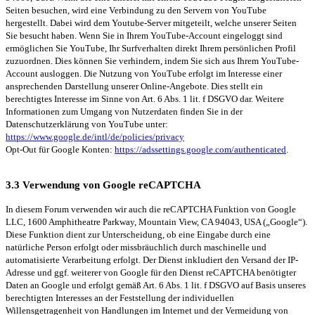
Seiten besuchen, wird eine Verbindung zu den Servern von YouTube
hergestellt. Dabei wird dem Youtube-Server mitgeteilt, welche unserer Seiten
Sie besucht haben. Wenn Sie in Ihrem YouTube-Account eingeloggt sind
ermöglichen Sie YouTube, Ihr Surfverhalten direkt Ihrem persönlichen Profil
zuzuordnen. Dies können Sie verhindern, indem Sie sich aus Ihrem YouTube-
Account ausloggen. Die Nutzung von YouTube erfolgt im Interesse einer
ansprechenden Darstellung unserer Online-Angebote. Dies stellt ein
berechtigtes Interesse im Sinne von Art. 6 Abs. 1 lit. f DSGVO dar. Weitere
Informationen zum Umgang von Nutzerdaten finden Sie in der
Datenschutzerklärung von YouTube unter:
https://www.google.de/intl/de/policies/privacy
Opt-Out für Google Konten:
https://adssettings.google.com/authenticated
.
3.3 Verwendung von Google reCAPTCHA
In diesem Forum verwenden wir auch die reCAPTCHA Funktion von Google
LLC, 1600 Amphitheatre Parkway, Mountain View, CA 94043, USA („Google“).
Diese Funktion dient zur Unterscheidung, ob eine Eingabe durch eine
natürliche Person erfolgt oder missbräuchlich durch maschinelle und
automatisierte Verarbeitung erfolgt. Der Dienst inkludiert den Versand der IP-
Adresse und ggf. weiterer von Google für den Dienst reCAPTCHA benötigter
Daten an Google und erfolgt gemäß Art. 6 Abs. 1 lit. f DSGVO auf Basis unseres
berechtigten Interesses an der Feststellung der individuellen
Willensgetragenheit von Handlungen im Internet und der Vermeidung von