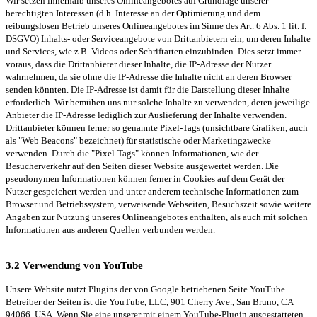
Wir setzen innerhalb unseres Onlineangebotes auf Grundlage unserer
berechtigten Interessen (d.h. Interesse an der Optimierung und dem
reibungslosen Betrieb unseres Onlineangebotes im Sinne des Art. 6 Abs. 1 lit. f.
DSGVO) Inhalts- oder Serviceangebote von Drittanbietern ein, um deren Inhalte
und Services, wie z.B. Videos oder Schriftarten einzubinden. Dies setzt immer
voraus, dass die Drittanbieter dieser Inhalte, die IP-Adresse der Nutzer
wahrnehmen, da sie ohne die IP-Adresse die Inhalte nicht an deren Browser
senden könnten. Die IP-Adresse ist damit für die Darstellung dieser Inhalte
erforderlich. Wir bemühen uns nur solche Inhalte zu verwenden, deren jeweilige
Anbieter die IP-Adresse lediglich zur Auslieferung der Inhalte verwenden.
Drittanbieter können ferner so genannte Pixel-Tags (unsichtbare Grafiken, auch
als "Web Beacons" bezeichnet) für statistische oder Marketingzwecke
verwenden. Durch die "Pixel-Tags" können Informationen, wie der
Besucherverkehr auf den Seiten dieser Website ausgewertet werden. Die
pseudonymen Informationen können ferner in Cookies auf dem Gerät der
Nutzer gespeichert werden und unter anderem technische Informationen zum
Browser und Betriebssystem, verweisende Webseiten, Besuchszeit sowie weitere
Angaben zur Nutzung unseres Onlineangebotes enthalten, als auch mit solchen
Informationen aus anderen Quellen verbunden werden.
3.2 Verwendung von YouTube
Unsere Website nutzt Plugins der von Google betriebenen Seite YouTube.
Betreiber der Seiten ist die YouTube, LLC, 901 Cherry Ave., San Bruno, CA
94066, USA. Wenn Sie eine unserer mit einem YouTube-Plugin ausgestatteten