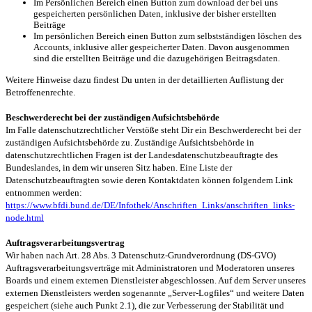
Im Persönlichen Bereich einen Button zum download der bei uns
gespeicherten persönlichen Daten, inklusive der bisher erstellten
Beiträge
Im persönlichen Bereich einen Button zum selbstständigen löschen des
Accounts, inklusive aller gespeicherter Daten. Davon ausgenommen
sind die erstellten Beiträge und die dazugehörigen Beitragsdaten.
Weitere Hinweise dazu findest Du unten in der detaillierten Auflistung der
Betroffenenrechte.
Beschwerderecht bei der zuständigen Aufsichtsbehörde
Im Falle datenschutzrechtlicher Verstöße steht Dir ein Beschwerderecht bei der
zuständigen Aufsichtsbehörde zu. Zuständige Aufsichtsbehörde in
datenschutzrechtlichen Fragen ist der Landesdatenschutzbeauftragte des
Bundeslandes, in dem wir unseren Sitz haben. Eine Liste der
Datenschutzbeauftragten sowie deren Kontaktdaten können folgendem Link
entnommen werden:
https://www.bfdi.bund.de/DE/Infothek/Anschriften_Links/anschriften_links-
node.html
Auftragsverarbeitungsvertrag
Wir haben nach Art. 28 Abs. 3 Datenschutz-Grundverordnung (DS-GVO)
Auftragsverarbeitungsverträge mit Administratoren und Moderatoren unseres
Boards und einem externen Dienstleister abgeschlossen. Auf dem Server unseres
externen Dienstleisters werden sogenannte „Server-Logfiles“ und weitere Daten
gespeichert (siehe auch Punkt 2.1), die zur Verbesserung der Stabilität und