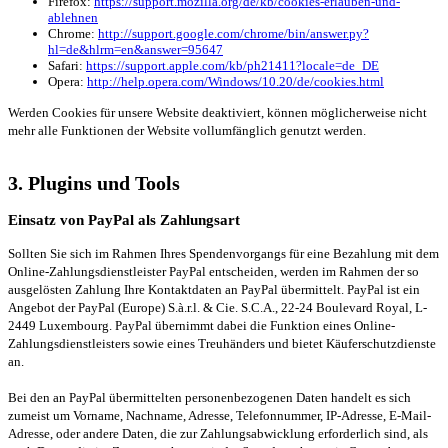
Firefox:
https://support.mozilla.org/de/kb/cookies-erlauben-und-
ablehnen
Chrome:
http://support.google.com/chrome/bin/answer.py?
hl=de&hlrm=en&answer=95647
Safari:
https://support.apple.com/kb/ph21411?locale=de_DE
Opera:
http://help.opera.com/Windows/10.20/de/cookies.html
Werden Cookies für unsere Website deaktiviert, können möglicherweise nicht
mehr alle Funktionen der Website vollumfänglich genutzt werden.
3. Plugins und Tools
Einsatz von PayPal als Zahlungsart
Sollten Sie sich im Rahmen Ihres Spendenvorgangs für eine Bezahlung mit dem
Online-Zahlungsdienstleister PayPal entscheiden, werden im Rahmen der so
ausgelösten Zahlung Ihre Kontaktdaten an PayPal übermittelt. PayPal ist ein
Angebot der PayPal (Europe) S.à.r.l. & Cie. S.C.A., 22-24 Boulevard Royal, L-
2449 Luxembourg. PayPal übernimmt dabei die Funktion eines Online-
Zahlungsdienstleisters sowie eines Treuhänders und bietet Käuferschutzdienste
an.
Bei den an PayPal übermittelten personenbezogenen Daten handelt es sich
zumeist um Vorname, Nachname, Adresse, Telefonnummer, IP-Adresse, E-Mail-
Adresse, oder andere Daten, die zur Zahlungsabwicklung erforderlich sind, als