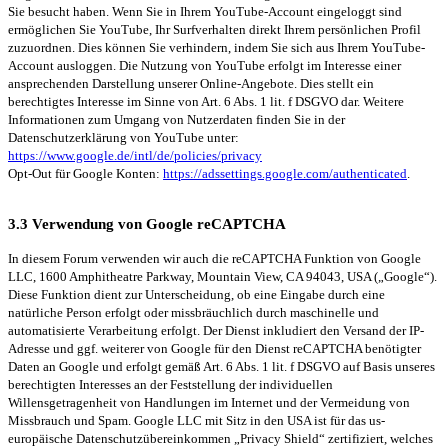
Sie besucht haben. Wenn Sie in Ihrem YouTube-Account eingeloggt sind
ermöglichen Sie YouTube, Ihr Surfverhalten direkt Ihrem persönlichen Profil
zuzuordnen. Dies können Sie verhindern, indem Sie sich aus Ihrem YouTube-
Account ausloggen. Die Nutzung von YouTube erfolgt im Interesse einer
ansprechenden Darstellung unserer Online-Angebote. Dies stellt ein
berechtigtes Interesse im Sinne von Art. 6 Abs. 1 lit. f DSGVO dar. Weitere
Informationen zum Umgang von Nutzerdaten finden Sie in der
Datenschutzerklärung von YouTube unter:
https://www.google.de/intl/de/policies/privacy
Opt-Out für Google Konten:
https://adssettings.google.com/authenticated
.
3.3 Verwendung von Google reCAPTCHA
In diesem Forum verwenden wir auch die reCAPTCHA Funktion von Google
LLC, 1600 Amphitheatre Parkway, Mountain View, CA 94043, USA („Google“).
Diese Funktion dient zur Unterscheidung, ob eine Eingabe durch eine
natürliche Person erfolgt oder missbräuchlich durch maschinelle und
automatisierte Verarbeitung erfolgt. Der Dienst inkludiert den Versand der IP-
Adresse und ggf. weiterer von Google für den Dienst reCAPTCHA benötigter
Daten an Google und erfolgt gemäß Art. 6 Abs. 1 lit. f DSGVO auf Basis unseres
berechtigten Interesses an der Feststellung der individuellen
Willensgetragenheit von Handlungen im Internet und der Vermeidung von
Missbrauch und Spam. Google LLC mit Sitz in den USA ist für das us-
europäische Datenschutzübereinkommen „Privacy Shield“ zertifiziert, welches