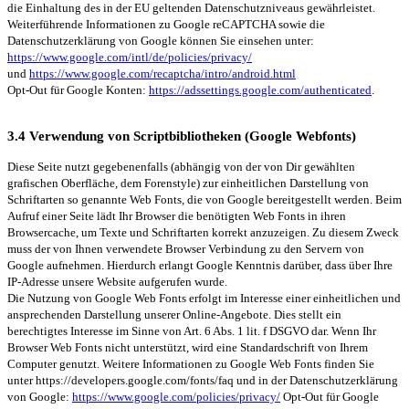
die Einhaltung des in der EU geltenden Datenschutzniveaus gewährleistet.
Weiterführende Informationen zu Google reCAPTCHA sowie die
Datenschutzerklärung von Google können Sie einsehen unter:
https://www.google.com/intl/de/policies/privacy/
und
https://www.google.com/recaptcha/intro/android.html
Opt-Out für Google Konten:
https://adssettings.google.com/authenticated
.
3.4 Verwendung von Scriptbibliotheken (Google Webfonts)
Diese Seite nutzt gegebenenfalls (abhängig von der von Dir gewählten
grafischen Oberfläche, dem Forenstyle) zur einheitlichen Darstellung von
Schriftarten so genannte Web Fonts, die von Google bereitgestellt werden. Beim
Aufruf einer Seite lädt Ihr Browser die benötigten Web Fonts in ihren
Browsercache, um Texte und Schriftarten korrekt anzuzeigen. Zu diesem Zweck
muss der von Ihnen verwendete Browser Verbindung zu den Servern von
Google aufnehmen. Hierdurch erlangt Google Kenntnis darüber, dass über Ihre
IP-Adresse unsere Website aufgerufen wurde.
Die Nutzung von Google Web Fonts erfolgt im Interesse einer einheitlichen und
ansprechenden Darstellung unserer Online-Angebote. Dies stellt ein
berechtigtes Interesse im Sinne von Art. 6 Abs. 1 lit. f DSGVO dar. Wenn Ihr
Browser Web Fonts nicht unterstützt, wird eine Standardschrift von Ihrem
Computer genutzt. Weitere Informationen zu Google Web Fonts finden Sie
unter https://developers.google.com/fonts/faq und in der Datenschutzerklärung
von Google:
https://www.google.com/policies/privacy/
Opt-Out für Google