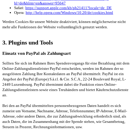
hl=de&hlrm=en&answer=95647
Safari:
https://support.apple.com/kb/ph21411?locale=de_DE
Opera:
http://help.opera.com/Windows/10.20/de/cookies.html
Werden Cookies für unsere Website deaktiviert, können möglicherweise nicht
mehr alle Funktionen der Website vollumfänglich genutzt werden.
3. Plugins und Tools
Einsatz von PayPal als Zahlungsart
Sollten Sie sich im Rahmen Ihres Spendenvorgangs für eine Bezahlung mit dem
Online-Zahlungsdienstleister PayPal entscheiden, werden im Rahmen der so
ausgelösten Zahlung Ihre Kontaktdaten an PayPal übermittelt. PayPal ist ein
Angebot der PayPal (Europe) S.à.r.l. & Cie. S.C.A., 22-24 Boulevard Royal, L-
2449 Luxembourg. PayPal übernimmt dabei die Funktion eines Online-
Zahlungsdienstleisters sowie eines Treuhänders und bietet Käuferschutzdienste
an.
Bei den an PayPal übermittelten personenbezogenen Daten handelt es sich
zumeist um Vorname, Nachname, Adresse, Telefonnummer, IP-Adresse, E-Mail-
Adresse, oder andere Daten, die zur Zahlungsabwicklung erforderlich sind, als
auch Daten, die im Zusammenhang mit der Spende stehen, wie Gesamtbetrag,
Steuern in Prozent, Rechnungsinformationen, usw.