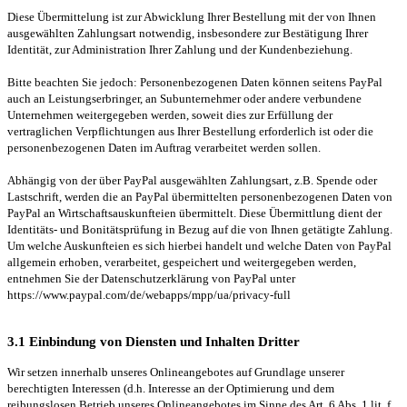
Diese Übermittelung ist zur Abwicklung Ihrer Bestellung mit der von Ihnen
ausgewählten Zahlungsart notwendig, insbesondere zur Bestätigung Ihrer
Identität, zur Administration Ihrer Zahlung und der Kundenbeziehung.
Bitte beachten Sie jedoch: Personenbezogenen Daten können seitens PayPal
auch an Leistungserbringer, an Subunternehmer oder andere verbundene
Unternehmen weitergegeben werden, soweit dies zur Erfüllung der
vertraglichen Verpflichtungen aus Ihrer Bestellung erforderlich ist oder die
personenbezogenen Daten im Auftrag verarbeitet werden sollen.
Abhängig von der über PayPal ausgewählten Zahlungsart, z.B. Spende oder
Lastschrift, werden die an PayPal übermittelten personenbezogenen Daten von
PayPal an Wirtschaftsauskunfteien übermittelt. Diese Übermittlung dient der
Identitäts- und Bonitätsprüfung in Bezug auf die von Ihnen getätigte Zahlung.
Um welche Auskunfteien es sich hierbei handelt und welche Daten von PayPal
allgemein erhoben, verarbeitet, gespeichert und weitergegeben werden,
entnehmen Sie der Datenschutzerklärung von PayPal unter
https://www.paypal.com/de/webapps/mpp/ua/privacy-full
3.1 Einbindung von Diensten und Inhalten Dritter
Wir setzen innerhalb unseres Onlineangebotes auf Grundlage unserer
berechtigten Interessen (d.h. Interesse an der Optimierung und dem
reibungslosen Betrieb unseres Onlineangebotes im Sinne des Art. 6 Abs. 1 lit. f.