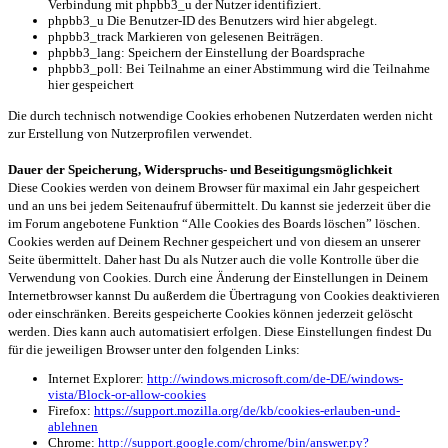
Verbindung mit phpbb3_u der Nutzer identifiziert.
phpbb3_u Die Benutzer-ID des Benutzers wird hier abgelegt.
phpbb3_track Markieren von gelesenen Beiträgen.
phpbb3_lang: Speichern der Einstellung der Boardsprache
phpbb3_poll: Bei Teilnahme an einer Abstimmung wird die Teilnahme
hier gespeichert
Die durch technisch notwendige Cookies erhobenen Nutzerdaten werden nicht
zur Erstellung von Nutzerprofilen verwendet.
Dauer der Speicherung, Widerspruchs- und Beseitigungsmöglichkeit
Diese Cookies werden von deinem Browser für maximal ein Jahr gespeichert
und an uns bei jedem Seitenaufruf übermittelt. Du kannst sie jederzeit über die
im Forum angebotene Funktion “Alle Cookies des Boards löschen” löschen.
Cookies werden auf Deinem Rechner gespeichert und von diesem an unserer
Seite übermittelt. Daher hast Du als Nutzer auch die volle Kontrolle über die
Verwendung von Cookies. Durch eine Änderung der Einstellungen in Deinem
Internetbrowser kannst Du außerdem die Übertragung von Cookies deaktivieren
oder einschränken. Bereits gespeicherte Cookies können jederzeit gelöscht
werden. Dies kann auch automatisiert erfolgen. Diese Einstellungen findest Du
für die jeweiligen Browser unter den folgenden Links:
Internet Explorer:
http://windows.microsoft.com/de-DE/windows-
vista/Block-or-allow-cookies
Firefox:
https://support.mozilla.org/de/kb/cookies-erlauben-und-
ablehnen
Chrome:
http://support.google.com/chrome/bin/answer.py?