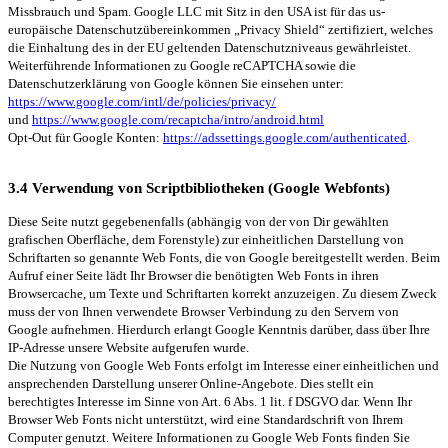
Missbrauch und Spam. Google LLC mit Sitz in den USA ist für das us-
europäische Datenschutzübereinkommen „Privacy Shield“ zertifiziert, welches
die Einhaltung des in der EU geltenden Datenschutzniveaus gewährleistet.
Weiterführende Informationen zu Google reCAPTCHA sowie die
Datenschutzerklärung von Google können Sie einsehen unter:
https://www.google.com/intl/de/policies/privacy/
und
https://www.google.com/recaptcha/intro/android.html
Opt-Out für Google Konten:
https://adssettings.google.com/authenticated
.
3.4 Verwendung von Scriptbibliotheken (Google Webfonts)
Diese Seite nutzt gegebenenfalls (abhängig von der von Dir gewählten
grafischen Oberfläche, dem Forenstyle) zur einheitlichen Darstellung von
Schriftarten so genannte Web Fonts, die von Google bereitgestellt werden. Beim
Aufruf einer Seite lädt Ihr Browser die benötigten Web Fonts in ihren
Browsercache, um Texte und Schriftarten korrekt anzuzeigen. Zu diesem Zweck
muss der von Ihnen verwendete Browser Verbindung zu den Servern von
Google aufnehmen. Hierdurch erlangt Google Kenntnis darüber, dass über Ihre
IP-Adresse unsere Website aufgerufen wurde.
Die Nutzung von Google Web Fonts erfolgt im Interesse einer einheitlichen und
ansprechenden Darstellung unserer Online-Angebote. Dies stellt ein
berechtigtes Interesse im Sinne von Art. 6 Abs. 1 lit. f DSGVO dar. Wenn Ihr
Browser Web Fonts nicht unterstützt, wird eine Standardschrift von Ihrem
Computer genutzt. Weitere Informationen zu Google Web Fonts finden Sie