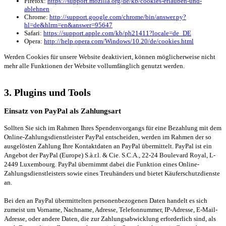
Firefox:
https://support.mozilla.org/de/kb/cookies-erlauben-und-
ablehnen
Chrome:
http://support.google.com/chrome/bin/answer.py?
hl=de&hlrm=en&answer=95647
Safari:
https://support.apple.com/kb/ph21411?locale=de_DE
Opera:
http://help.opera.com/Windows/10.20/de/cookies.html
Werden Cookies für unsere Website deaktiviert, können möglicherweise nicht
mehr alle Funktionen der Website vollumfänglich genutzt werden.
3. Plugins und Tools
Einsatz von PayPal als Zahlungsart
Sollten Sie sich im Rahmen Ihres Spendenvorgangs für eine Bezahlung mit dem
Online-Zahlungsdienstleister PayPal entscheiden, werden im Rahmen der so
ausgelösten Zahlung Ihre Kontaktdaten an PayPal übermittelt. PayPal ist ein
Angebot der PayPal (Europe) S.à.r.l. & Cie. S.C.A., 22-24 Boulevard Royal, L-
2449 Luxembourg. PayPal übernimmt dabei die Funktion eines Online-
Zahlungsdienstleisters sowie eines Treuhänders und bietet Käuferschutzdienste
an.
Bei den an PayPal übermittelten personenbezogenen Daten handelt es sich
zumeist um Vorname, Nachname, Adresse, Telefonnummer, IP-Adresse, E-Mail-
Adresse, oder andere Daten, die zur Zahlungsabwicklung erforderlich sind, als