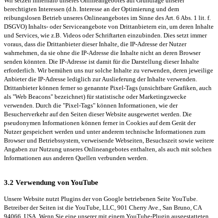
Wir setzen innerhalb unseres Onlineangebotes auf Grundlage unserer
berechtigten Interessen (d.h. Interesse an der Optimierung und dem
reibungslosen Betrieb unseres Onlineangebotes im Sinne des Art. 6 Abs. 1 lit. f.
DSGVO) Inhalts- oder Serviceangebote von Drittanbietern ein, um deren Inhalte
und Services, wie z.B. Videos oder Schriftarten einzubinden. Dies setzt immer
voraus, dass die Drittanbieter dieser Inhalte, die IP-Adresse der Nutzer
wahrnehmen, da sie ohne die IP-Adresse die Inhalte nicht an deren Browser
senden könnten. Die IP-Adresse ist damit für die Darstellung dieser Inhalte
erforderlich. Wir bemühen uns nur solche Inhalte zu verwenden, deren jeweilige
Anbieter die IP-Adresse lediglich zur Auslieferung der Inhalte verwenden.
Drittanbieter können ferner so genannte Pixel-Tags (unsichtbare Grafiken, auch
als "Web Beacons" bezeichnet) für statistische oder Marketingzwecke
verwenden. Durch die "Pixel-Tags" können Informationen, wie der
Besucherverkehr auf den Seiten dieser Website ausgewertet werden. Die
pseudonymen Informationen können ferner in Cookies auf dem Gerät der
Nutzer gespeichert werden und unter anderem technische Informationen zum
Browser und Betriebssystem, verweisende Webseiten, Besuchszeit sowie weitere
Angaben zur Nutzung unseres Onlineangebotes enthalten, als auch mit solchen
Informationen aus anderen Quellen verbunden werden.
3.2 Verwendung von YouTube
Unsere Website nutzt Plugins der von Google betriebenen Seite YouTube.
Betreiber der Seiten ist die YouTube, LLC, 901 Cherry Ave., San Bruno, CA
94066, USA. Wenn Sie eine unserer mit einem YouTube-Plugin ausgestatteten