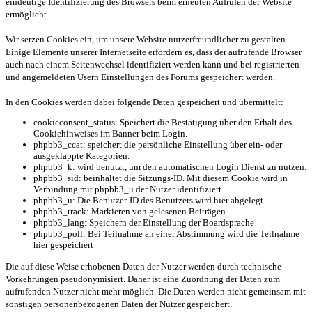
eindeutige Identifizierung des Browsers beim erneuten Aufrufen der Website
ermöglicht.
Wir setzen Cookies ein, um unsere Website nutzerfreundlicher zu gestalten.
Einige Elemente unserer Internetseite erfordern es, dass der aufrufende Browser
auch nach einem Seitenwechsel identifiziert werden kann und bei registrierten
und angemeldeten Usern Einstellungen des Forums gespeichert werden.
In den Cookies werden dabei folgende Daten gespeichert und übermittelt:
cookieconsent_status: Speichert die Bestätigung über den Erhalt des
Cookiehinweises im Banner beim Login.
phpbb3_ccat: speichert die persönliche Einstellung über ein- oder
ausgeklappte Kategorien.
phpbb3_k: wird benutzt, um den automatischen Login Dienst zu nutzen.
phpbb3_sid: beinhaltet die Sitzungs-ID. Mit diesem Cookie wird in
Verbindung mit phpbb3_u der Nutzer identifiziert.
phpbb3_u: Die Benutzer-ID des Benutzers wird hier abgelegt.
phpbb3_track: Markieren von gelesenen Beiträgen.
phpbb3_lang: Speichern der Einstellung der Boardsprache
phpbb3_poll: Bei Teilnahme an einer Abstimmung wird die Teilnahme
hier gespeichert
Die auf diese Weise erhobenen Daten der Nutzer werden durch technische
Vorkehrungen pseudonymisiert. Daher ist eine Zuordnung der Daten zum
aufrufenden Nutzer nicht mehr möglich. Die Daten werden nicht gemeinsam mit
sonstigen personenbezogenen Daten der Nutzer gespeichert.