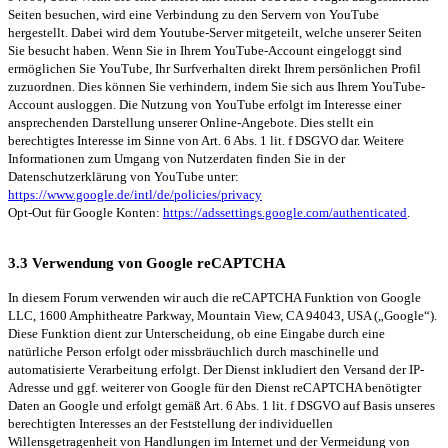
Seiten besuchen, wird eine Verbindung zu den Servern von YouTube
hergestellt. Dabei wird dem Youtube-Server mitgeteilt, welche unserer Seiten
Sie besucht haben. Wenn Sie in Ihrem YouTube-Account eingeloggt sind
ermöglichen Sie YouTube, Ihr Surfverhalten direkt Ihrem persönlichen Profil
zuzuordnen. Dies können Sie verhindern, indem Sie sich aus Ihrem YouTube-
Account ausloggen. Die Nutzung von YouTube erfolgt im Interesse einer
ansprechenden Darstellung unserer Online-Angebote. Dies stellt ein
berechtigtes Interesse im Sinne von Art. 6 Abs. 1 lit. f DSGVO dar. Weitere
Informationen zum Umgang von Nutzerdaten finden Sie in der
Datenschutzerklärung von YouTube unter:
https://www.google.de/intl/de/policies/privacy
Opt-Out für Google Konten:
https://adssettings.google.com/authenticated
.
3.3 Verwendung von Google reCAPTCHA
In diesem Forum verwenden wir auch die reCAPTCHA Funktion von Google
LLC, 1600 Amphitheatre Parkway, Mountain View, CA 94043, USA („Google“).
Diese Funktion dient zur Unterscheidung, ob eine Eingabe durch eine
natürliche Person erfolgt oder missbräuchlich durch maschinelle und
automatisierte Verarbeitung erfolgt. Der Dienst inkludiert den Versand der IP-
Adresse und ggf. weiterer von Google für den Dienst reCAPTCHA benötigter
Daten an Google und erfolgt gemäß Art. 6 Abs. 1 lit. f DSGVO auf Basis unseres
berechtigten Interesses an der Feststellung der individuellen
Willensgetragenheit von Handlungen im Internet und der Vermeidung von