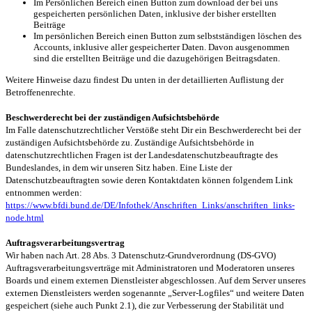
Im Persönlichen Bereich einen Button zum download der bei uns
gespeicherten persönlichen Daten, inklusive der bisher erstellten
Beiträge
Im persönlichen Bereich einen Button zum selbstständigen löschen des
Accounts, inklusive aller gespeicherter Daten. Davon ausgenommen
sind die erstellten Beiträge und die dazugehörigen Beitragsdaten.
Weitere Hinweise dazu findest Du unten in der detaillierten Auflistung der
Betroffenenrechte.
Beschwerderecht bei der zuständigen Aufsichtsbehörde
Im Falle datenschutzrechtlicher Verstöße steht Dir ein Beschwerderecht bei der
zuständigen Aufsichtsbehörde zu. Zuständige Aufsichtsbehörde in
datenschutzrechtlichen Fragen ist der Landesdatenschutzbeauftragte des
Bundeslandes, in dem wir unseren Sitz haben. Eine Liste der
Datenschutzbeauftragten sowie deren Kontaktdaten können folgendem Link
entnommen werden:
https://www.bfdi.bund.de/DE/Infothek/Anschriften_Links/anschriften_links-
node.html
Auftragsverarbeitungsvertrag
Wir haben nach Art. 28 Abs. 3 Datenschutz-Grundverordnung (DS-GVO)
Auftragsverarbeitungsverträge mit Administratoren und Moderatoren unseres
Boards und einem externen Dienstleister abgeschlossen. Auf dem Server unseres
externen Dienstleisters werden sogenannte „Server-Logfiles“ und weitere Daten
gespeichert (siehe auch Punkt 2.1), die zur Verbesserung der Stabilität und