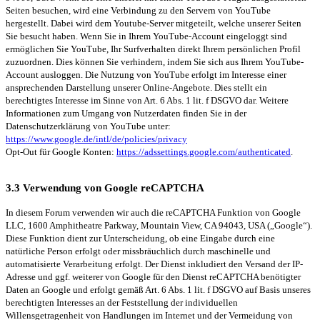
Seiten besuchen, wird eine Verbindung zu den Servern von YouTube
hergestellt. Dabei wird dem Youtube-Server mitgeteilt, welche unserer Seiten
Sie besucht haben. Wenn Sie in Ihrem YouTube-Account eingeloggt sind
ermöglichen Sie YouTube, Ihr Surfverhalten direkt Ihrem persönlichen Profil
zuzuordnen. Dies können Sie verhindern, indem Sie sich aus Ihrem YouTube-
Account ausloggen. Die Nutzung von YouTube erfolgt im Interesse einer
ansprechenden Darstellung unserer Online-Angebote. Dies stellt ein
berechtigtes Interesse im Sinne von Art. 6 Abs. 1 lit. f DSGVO dar. Weitere
Informationen zum Umgang von Nutzerdaten finden Sie in der
Datenschutzerklärung von YouTube unter:
https://www.google.de/intl/de/policies/privacy
Opt-Out für Google Konten:
https://adssettings.google.com/authenticated
.
3.3 Verwendung von Google reCAPTCHA
In diesem Forum verwenden wir auch die reCAPTCHA Funktion von Google
LLC, 1600 Amphitheatre Parkway, Mountain View, CA 94043, USA („Google“).
Diese Funktion dient zur Unterscheidung, ob eine Eingabe durch eine
natürliche Person erfolgt oder missbräuchlich durch maschinelle und
automatisierte Verarbeitung erfolgt. Der Dienst inkludiert den Versand der IP-
Adresse und ggf. weiterer von Google für den Dienst reCAPTCHA benötigter
Daten an Google und erfolgt gemäß Art. 6 Abs. 1 lit. f DSGVO auf Basis unseres
berechtigten Interesses an der Feststellung der individuellen
Willensgetragenheit von Handlungen im Internet und der Vermeidung von