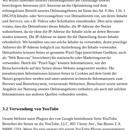
Wir setzen innerhalb unseres Onlineangebotes auf Grundlage unserer
berechtigten Interessen (d.h. Interesse an der Optimierung und dem
reibungslosen Betrieb unseres Onlineangebotes im Sinne des Art. 6 Abs. 1 lit. f.
DSGVO) Inhalts- oder Serviceangebote von Drittanbietern ein, um deren Inhalte
und Services, wie z.B. Videos oder Schriftarten einzubinden. Dies setzt immer
voraus, dass die Drittanbieter dieser Inhalte, die IP-Adresse der Nutzer
wahrnehmen, da sie ohne die IP-Adresse die Inhalte nicht an deren Browser
senden könnten. Die IP-Adresse ist damit für die Darstellung dieser Inhalte
erforderlich. Wir bemühen uns nur solche Inhalte zu verwenden, deren jeweilige
Anbieter die IP-Adresse lediglich zur Auslieferung der Inhalte verwenden.
Drittanbieter können ferner so genannte Pixel-Tags (unsichtbare Grafiken, auch
als "Web Beacons" bezeichnet) für statistische oder Marketingzwecke
verwenden. Durch die "Pixel-Tags" können Informationen, wie der
Besucherverkehr auf den Seiten dieser Website ausgewertet werden. Die
pseudonymen Informationen können ferner in Cookies auf dem Gerät der
Nutzer gespeichert werden und unter anderem technische Informationen zum
Browser und Betriebssystem, verweisende Webseiten, Besuchszeit sowie weitere
Angaben zur Nutzung unseres Onlineangebotes enthalten, als auch mit solchen
Informationen aus anderen Quellen verbunden werden.
3.2 Verwendung von YouTube
Unsere Website nutzt Plugins der von Google betriebenen Seite YouTube.
Betreiber der Seiten ist die YouTube, LLC, 901 Cherry Ave., San Bruno, CA
94066, USA. Wenn Sie eine unserer mit einem YouTube-Plugin ausgestatteten