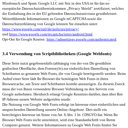
Missbrauch und Spam. Google LLC mit Sitz in den USA ist für das us-
europäische Datenschutzübereinkommen „Privacy Shield“ zertifiziert, welches
die Einhaltung des in der EU geltenden Datenschutzniveaus gewährleistet.
Weiterführende Informationen zu Google reCAPTCHA sowie die
Datenschutzerklärung von Google können Sie einsehen unter:
https://www.google.com/intl/de/policies/privacy/
und
https://www.google.com/recaptcha/intro/android.html
Opt-Out für Google Konten:
https://adssettings.google.com/authenticated
.
3.4 Verwendung von Scriptbibliotheken (Google Webfonts)
Diese Seite nutzt gegebenenfalls (abhängig von der von Dir gewählten
grafischen Oberfläche, dem Forenstyle) zur einheitlichen Darstellung von
Schriftarten so genannte Web Fonts, die von Google bereitgestellt werden. Beim
Aufruf einer Seite lädt Ihr Browser die benötigten Web Fonts in ihren
Browsercache, um Texte und Schriftarten korrekt anzuzeigen. Zu diesem Zweck
muss der von Ihnen verwendete Browser Verbindung zu den Servern von
Google aufnehmen. Hierdurch erlangt Google Kenntnis darüber, dass über Ihre
IP-Adresse unsere Website aufgerufen wurde.
Die Nutzung von Google Web Fonts erfolgt im Interesse einer einheitlichen und
ansprechenden Darstellung unserer Online-Angebote. Dies stellt ein
berechtigtes Interesse im Sinne von Art. 6 Abs. 1 lit. f DSGVO dar. Wenn Ihr
Browser Web Fonts nicht unterstützt, wird eine Standardschrift von Ihrem
Computer genutzt. Weitere Informationen zu Google Web Fonts finden Sie