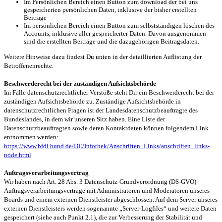
Im Persönlichen Bereich einen Button zum download der bei uns
gespeicherten persönlichen Daten, inklusive der bisher erstellten
Beiträge
Im persönlichen Bereich einen Button zum selbstständigen löschen des
Accounts, inklusive aller gespeicherter Daten. Davon ausgenommen
sind die erstellten Beiträge und die dazugehörigen Beitragsdaten.
Weitere Hinweise dazu findest Du unten in der detaillierten Auflistung der
Betroffenenrechte.
Beschwerderecht bei der zuständigen Aufsichtsbehörde
Im Falle datenschutzrechtlicher Verstöße steht Dir ein Beschwerderecht bei der
zuständigen Aufsichtsbehörde zu. Zuständige Aufsichtsbehörde in
datenschutzrechtlichen Fragen ist der Landesdatenschutzbeauftragte des
Bundeslandes, in dem wir unseren Sitz haben. Eine Liste der
Datenschutzbeauftragten sowie deren Kontaktdaten können folgendem Link
entnommen werden:
https://www.bfdi.bund.de/DE/Infothek/Anschriften_Links/anschriften_links-
node.html
Auftragsverarbeitungsvertrag
Wir haben nach Art. 28 Abs. 3 Datenschutz-Grundverordnung (DS-GVO)
Auftragsverarbeitungsverträge mit Administratoren und Moderatoren unseres
Boards und einem externen Dienstleister abgeschlossen. Auf dem Server unseres
externen Dienstleisters werden sogenannte „Server-Logfiles“ und weitere Daten
gespeichert (siehe auch Punkt 2.1), die zur Verbesserung der Stabilität und