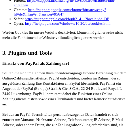
Firefox:
https://support.mozilla.org/de/kb/cookies-erlauben-und-
ablehnen
Chrome:
http://support.google.com/chrome/bin/answer.py?
hl=de&hlrm=en&answer=95647
Safari:
https://support.apple.com/kb/ph21411?locale=de_DE
Opera:
http://help.opera.com/Windows/10.20/de/cookies.html
Werden Cookies für unsere Website deaktiviert, können möglicherweise nicht
mehr alle Funktionen der Website vollumfänglich genutzt werden.
3. Plugins und Tools
Einsatz von PayPal als Zahlungsart
Sollten Sie sich im Rahmen Ihres Spendenvorgangs für eine Bezahlung mit dem
Online-Zahlungsdienstleister PayPal entscheiden, werden im Rahmen der so
ausgelösten Zahlung Ihre Kontaktdaten an PayPal übermittelt. PayPal ist ein
Angebot der PayPal (Europe) S.à.r.l. & Cie. S.C.A., 22-24 Boulevard Royal, L-
2449 Luxembourg. PayPal übernimmt dabei die Funktion eines Online-
Zahlungsdienstleisters sowie eines Treuhänders und bietet Käuferschutzdienste
an.
Bei den an PayPal übermittelten personenbezogenen Daten handelt es sich
zumeist um Vorname, Nachname, Adresse, Telefonnummer, IP-Adresse, E-Mail-
Adresse, oder andere Daten, die zur Zahlungsabwicklung erforderlich sind, als