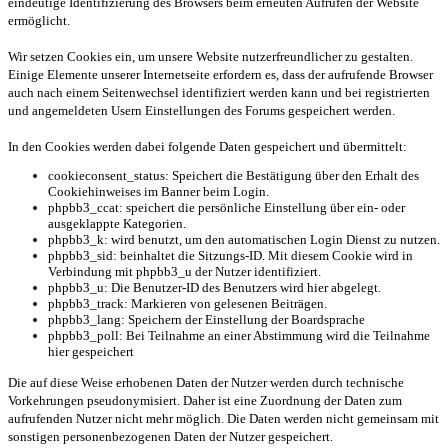
eindeutige Identifizierung des Browsers beim erneuten Aufrufen der Website
ermöglicht.
Wir setzen Cookies ein, um unsere Website nutzerfreundlicher zu gestalten.
Einige Elemente unserer Internetseite erfordern es, dass der aufrufende Browser
auch nach einem Seitenwechsel identifiziert werden kann und bei registrierten
und angemeldeten Usern Einstellungen des Forums gespeichert werden.
In den Cookies werden dabei folgende Daten gespeichert und übermittelt:
cookieconsent_status: Speichert die Bestätigung über den Erhalt des
Cookiehinweises im Banner beim Login.
phpbb3_ccat: speichert die persönliche Einstellung über ein- oder
ausgeklappte Kategorien.
phpbb3_k: wird benutzt, um den automatischen Login Dienst zu nutzen.
phpbb3_sid: beinhaltet die Sitzungs-ID. Mit diesem Cookie wird in
Verbindung mit phpbb3_u der Nutzer identifiziert.
phpbb3_u: Die Benutzer-ID des Benutzers wird hier abgelegt.
phpbb3_track: Markieren von gelesenen Beiträgen.
phpbb3_lang: Speichern der Einstellung der Boardsprache
phpbb3_poll: Bei Teilnahme an einer Abstimmung wird die Teilnahme
hier gespeichert
Die auf diese Weise erhobenen Daten der Nutzer werden durch technische
Vorkehrungen pseudonymisiert. Daher ist eine Zuordnung der Daten zum
aufrufenden Nutzer nicht mehr möglich. Die Daten werden nicht gemeinsam mit
sonstigen personenbezogenen Daten der Nutzer gespeichert.