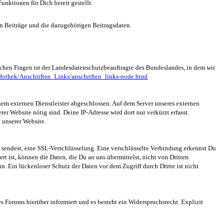
nktionen für Dich bereit gestellt:
en Beiträge und die dazugehörigen Beitragsdaten.
ichen Fragen ist der Landesdatenschutzbeauftragte des Bundeslandes, in dem wir
fothek/Anschriften_Links/anschriften_links-node.html
m externen Dienstleister abgeschlossen. Auf dem Server unseres externen
er Website nötig sind. Deine IP-Adresse wird dort nur verkürzt erfasst.
t unserer Website.
er sendest, eine SSL-Verschlüsselung. Eine verschlüsselte Verbindung erkennst Du
rt ist, können die Daten, die Du an uns übermittelst, nicht von Dritten
. Ein lückenloser Schutz der Daten vor dem Zugriff durch Dritte ist nicht
s Forums hierüber informiert und es besteht ein Widerspruchsrecht. Explizit