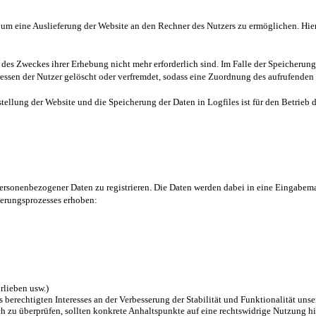
m eine Auslieferung der Website an den Rechner des Nutzers zu ermöglichen. Hierf
des Zweckes ihrer Erhebung nicht mehr erforderlich sind. Im Falle der Speicherung d
ssen der Nutzer gelöscht oder verfremdet, sodass eine Zuordnung des aufrufenden 
tellung der Website und die Speicherung der Daten in Logfiles ist für den Betrieb de
 personenbezogener Daten zu registrieren. Die Daten werden dabei in eine Eingabem
ierungsprozesses erhoben:
orlieben usw.)
es berechtigten Interesses an der Verbesserung der Stabilität und Funktionalität u
lich zu überprüfen, sollten konkrete Anhaltspunkte auf eine rechtswidrige Nutzung h