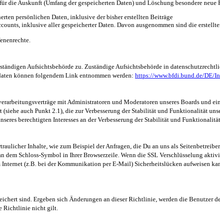
für die Auskunft (Umfang der gespeicherten Daten) und Löschung besondere neue Fu
ten persönlichen Daten, inklusive der bisher erstellten Beiträge
counts, inklusive aller gespeicherter Daten. Davon ausgenommen sind die erstellt
fenenrechte.
zuständigen Aufsichtsbehörde zu. Zuständige Aufsichtsbehörde in datenschutzrechtl
aktdaten können folgendem Link entnommen werden:
https://www.bfdi.bund.de/DE/In
rarbeitungsverträge mit Administratoren und Moderatoren unseres Boards und eine
(siehe auch Punkt 2.1), die zur Verbesserung der Stabilität und Funktionalität unser
nseres berechtigten Interesses an der Verbesserung der Stabilität und Funktionalitä
raulicher Inhalte, wie zum Beispiel der Anfragen, die Du an uns als Seitenbetreib
d an dem Schloss-Symbol in Ihrer Browserzeile. Wenn die SSL Verschlüsselung aktivie
Internet (z.B. bei der Kommunikation per E-Mail) Sicherheitslücken aufweisen kann
eichert sind. Ergeben sich Änderungen an dieser Richtlinie, werden die Benutzer de
 Richtlinie nicht gilt.