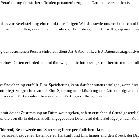
er Verarbeitung der sie betreffenden personenbezogenen Daten einverstanden ist.
dies zur Bereitstellung einer funktionsfähigen Website sowie unserer Inhalte und 
 in solchen Fällen, in denen eine vorherige Einholung einer Einwilligung aus tats
 der betroffenen Person einholen, dient Art. 6 Abs. 1 lit. a EU-Datenschutzgrun
r eines Dritten erforderlich und überwiegen die Interessen, Grundrechte und Grundfre
r Speicherung entfällt. Eine Speicherung kann darüber hinaus erfolgen, wenn dies
unterliegt, vorgesehen wurde. Eine Sperrung oder Löschung der Daten erfolgt auch
n für einen Vertragsabschluss oder eine Vertragserfüllung besteht.
r mit deiner Zustimmung an Dritte weitergeben, sofern er nicht auf Grund gesetzlic
dass die von dir in deinem Profil angegebenen Daten und deine Beiträge je nach Ko
Widerruf, Beschwerde und Sperrung Ihrer persönlichen Daten
ten personenbezogenen Daten, deren Herkunft und Empfänger und den Zweck der Da