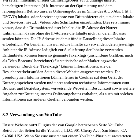
Wir setzen innerhalb unseres Onlineangebotes auf Grundlage unserer
berechtigten Interessen (d.h. Interesse an der Optimierung und dem
reibungslosen Betrieb unseres Onlineangebotes im Sinne des Art. 6 Abs. 1 lit. f.
DSGVO) Inhalts- oder Serviceangebote von Drittanbietern ein, um deren Inhalte
und Services, wie z.B. Videos oder Schriftarten einzubinden. Dies setzt immer
voraus, dass die Drittanbieter dieser Inhalte, die IP-Adresse der Nutzer
wahrnehmen, da sie ohne die IP-Adresse die Inhalte nicht an deren Browser
senden könnten. Die IP-Adresse ist damit für die Darstellung dieser Inhalte
erforderlich. Wir bemühen uns nur solche Inhalte zu verwenden, deren jeweilige
Anbieter die IP-Adresse lediglich zur Auslieferung der Inhalte verwenden.
Drittanbieter können ferner so genannte Pixel-Tags (unsichtbare Grafiken, auch
als "Web Beacons" bezeichnet) für statistische oder Marketingzwecke
verwenden. Durch die "Pixel-Tags" können Informationen, wie der
Besucherverkehr auf den Seiten dieser Website ausgewertet werden. Die
pseudonymen Informationen können ferner in Cookies auf dem Gerät der
Nutzer gespeichert werden und unter anderem technische Informationen zum
Browser und Betriebssystem, verweisende Webseiten, Besuchszeit sowie weitere
Angaben zur Nutzung unseres Onlineangebotes enthalten, als auch mit solchen
Informationen aus anderen Quellen verbunden werden.
3.2 Verwendung von YouTube
Unsere Website nutzt Plugins der von Google betriebenen Seite YouTube.
Betreiber der Seiten ist die YouTube, LLC, 901 Cherry Ave., San Bruno, CA
94066, USA. Wenn Sie eine unserer mit einem YouTube-Plugin ausgestatteten