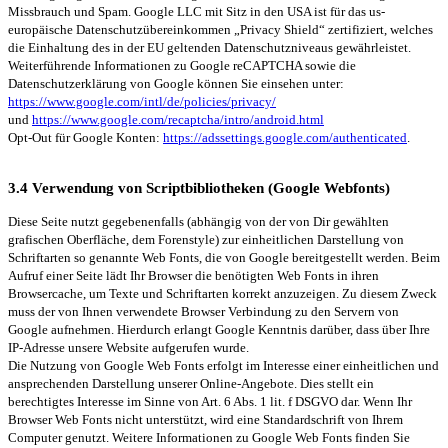
Missbrauch und Spam. Google LLC mit Sitz in den USA ist für das us-
europäische Datenschutzübereinkommen „Privacy Shield“ zertifiziert, welches
die Einhaltung des in der EU geltenden Datenschutzniveaus gewährleistet.
Weiterführende Informationen zu Google reCAPTCHA sowie die
Datenschutzerklärung von Google können Sie einsehen unter:
https://www.google.com/intl/de/policies/privacy/
und
https://www.google.com/recaptcha/intro/android.html
Opt-Out für Google Konten:
https://adssettings.google.com/authenticated
.
3.4 Verwendung von Scriptbibliotheken (Google Webfonts)
Diese Seite nutzt gegebenenfalls (abhängig von der von Dir gewählten
grafischen Oberfläche, dem Forenstyle) zur einheitlichen Darstellung von
Schriftarten so genannte Web Fonts, die von Google bereitgestellt werden. Beim
Aufruf einer Seite lädt Ihr Browser die benötigten Web Fonts in ihren
Browsercache, um Texte und Schriftarten korrekt anzuzeigen. Zu diesem Zweck
muss der von Ihnen verwendete Browser Verbindung zu den Servern von
Google aufnehmen. Hierdurch erlangt Google Kenntnis darüber, dass über Ihre
IP-Adresse unsere Website aufgerufen wurde.
Die Nutzung von Google Web Fonts erfolgt im Interesse einer einheitlichen und
ansprechenden Darstellung unserer Online-Angebote. Dies stellt ein
berechtigtes Interesse im Sinne von Art. 6 Abs. 1 lit. f DSGVO dar. Wenn Ihr
Browser Web Fonts nicht unterstützt, wird eine Standardschrift von Ihrem
Computer genutzt. Weitere Informationen zu Google Web Fonts finden Sie