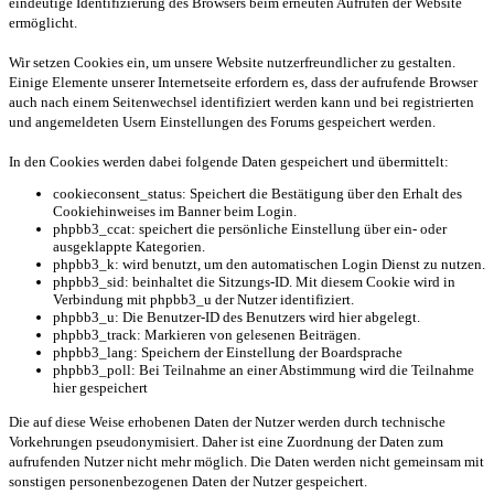
eindeutige Identifizierung des Browsers beim erneuten Aufrufen der Website
ermöglicht.
Wir setzen Cookies ein, um unsere Website nutzerfreundlicher zu gestalten.
Einige Elemente unserer Internetseite erfordern es, dass der aufrufende Browser
auch nach einem Seitenwechsel identifiziert werden kann und bei registrierten
und angemeldeten Usern Einstellungen des Forums gespeichert werden.
In den Cookies werden dabei folgende Daten gespeichert und übermittelt:
cookieconsent_status: Speichert die Bestätigung über den Erhalt des
Cookiehinweises im Banner beim Login.
phpbb3_ccat: speichert die persönliche Einstellung über ein- oder
ausgeklappte Kategorien.
phpbb3_k: wird benutzt, um den automatischen Login Dienst zu nutzen.
phpbb3_sid: beinhaltet die Sitzungs-ID. Mit diesem Cookie wird in
Verbindung mit phpbb3_u der Nutzer identifiziert.
phpbb3_u: Die Benutzer-ID des Benutzers wird hier abgelegt.
phpbb3_track: Markieren von gelesenen Beiträgen.
phpbb3_lang: Speichern der Einstellung der Boardsprache
phpbb3_poll: Bei Teilnahme an einer Abstimmung wird die Teilnahme
hier gespeichert
Die auf diese Weise erhobenen Daten der Nutzer werden durch technische
Vorkehrungen pseudonymisiert. Daher ist eine Zuordnung der Daten zum
aufrufenden Nutzer nicht mehr möglich. Die Daten werden nicht gemeinsam mit
sonstigen personenbezogenen Daten der Nutzer gespeichert.