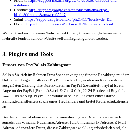
Firefox:
https://support.mozilla.org/de/kb/cookies-erlauben-und-
ablehnen
Chrome:
http://support.google.com/chrome/bin/answer.py?
hl=de&hlrm=en&answer=95647
Safari:
https://support.apple.com/kb/ph21411?locale=de_DE
Opera:
http://help.opera.com/Windows/10.20/de/cookies.html
Werden Cookies für unsere Website deaktiviert, können möglicherweise nicht
mehr alle Funktionen der Website vollumfänglich genutzt werden.
3. Plugins und Tools
Einsatz von PayPal als Zahlungsart
Sollten Sie sich im Rahmen Ihres Spendenvorgangs für eine Bezahlung mit dem
Online-Zahlungsdienstleister PayPal entscheiden, werden im Rahmen der so
ausgelösten Zahlung Ihre Kontaktdaten an PayPal übermittelt. PayPal ist ein
Angebot der PayPal (Europe) S.à.r.l. & Cie. S.C.A., 22-24 Boulevard Royal, L-
2449 Luxembourg. PayPal übernimmt dabei die Funktion eines Online-
Zahlungsdienstleisters sowie eines Treuhänders und bietet Käuferschutzdienste
an.
Bei den an PayPal übermittelten personenbezogenen Daten handelt es sich
zumeist um Vorname, Nachname, Adresse, Telefonnummer, IP-Adresse, E-Mail-
Adresse, oder andere Daten, die zur Zahlungsabwicklung erforderlich sind, als