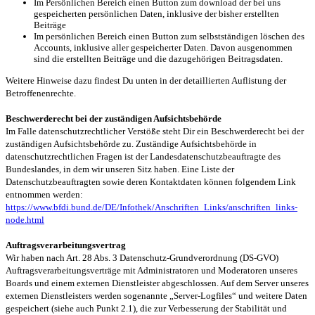
Im Persönlichen Bereich einen Button zum download der bei uns
gespeicherten persönlichen Daten, inklusive der bisher erstellten
Beiträge
Im persönlichen Bereich einen Button zum selbstständigen löschen des
Accounts, inklusive aller gespeicherter Daten. Davon ausgenommen
sind die erstellten Beiträge und die dazugehörigen Beitragsdaten.
Weitere Hinweise dazu findest Du unten in der detaillierten Auflistung der
Betroffenenrechte.
Beschwerderecht bei der zuständigen Aufsichtsbehörde
Im Falle datenschutzrechtlicher Verstöße steht Dir ein Beschwerderecht bei der
zuständigen Aufsichtsbehörde zu. Zuständige Aufsichtsbehörde in
datenschutzrechtlichen Fragen ist der Landesdatenschutzbeauftragte des
Bundeslandes, in dem wir unseren Sitz haben. Eine Liste der
Datenschutzbeauftragten sowie deren Kontaktdaten können folgendem Link
entnommen werden:
https://www.bfdi.bund.de/DE/Infothek/Anschriften_Links/anschriften_links-
node.html
Auftragsverarbeitungsvertrag
Wir haben nach Art. 28 Abs. 3 Datenschutz-Grundverordnung (DS-GVO)
Auftragsverarbeitungsverträge mit Administratoren und Moderatoren unseres
Boards und einem externen Dienstleister abgeschlossen. Auf dem Server unseres
externen Dienstleisters werden sogenannte „Server-Logfiles“ und weitere Daten
gespeichert (siehe auch Punkt 2.1), die zur Verbesserung der Stabilität und