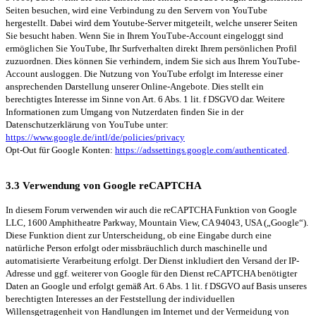
Seiten besuchen, wird eine Verbindung zu den Servern von YouTube
hergestellt. Dabei wird dem Youtube-Server mitgeteilt, welche unserer Seiten
Sie besucht haben. Wenn Sie in Ihrem YouTube-Account eingeloggt sind
ermöglichen Sie YouTube, Ihr Surfverhalten direkt Ihrem persönlichen Profil
zuzuordnen. Dies können Sie verhindern, indem Sie sich aus Ihrem YouTube-
Account ausloggen. Die Nutzung von YouTube erfolgt im Interesse einer
ansprechenden Darstellung unserer Online-Angebote. Dies stellt ein
berechtigtes Interesse im Sinne von Art. 6 Abs. 1 lit. f DSGVO dar. Weitere
Informationen zum Umgang von Nutzerdaten finden Sie in der
Datenschutzerklärung von YouTube unter:
https://www.google.de/intl/de/policies/privacy
Opt-Out für Google Konten:
https://adssettings.google.com/authenticated
.
3.3 Verwendung von Google reCAPTCHA
In diesem Forum verwenden wir auch die reCAPTCHA Funktion von Google
LLC, 1600 Amphitheatre Parkway, Mountain View, CA 94043, USA („Google“).
Diese Funktion dient zur Unterscheidung, ob eine Eingabe durch eine
natürliche Person erfolgt oder missbräuchlich durch maschinelle und
automatisierte Verarbeitung erfolgt. Der Dienst inkludiert den Versand der IP-
Adresse und ggf. weiterer von Google für den Dienst reCAPTCHA benötigter
Daten an Google und erfolgt gemäß Art. 6 Abs. 1 lit. f DSGVO auf Basis unseres
berechtigten Interesses an der Feststellung der individuellen
Willensgetragenheit von Handlungen im Internet und der Vermeidung von