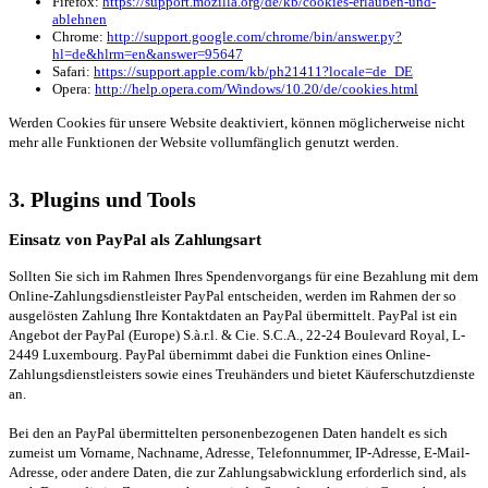
Firefox:
https://support.mozilla.org/de/kb/cookies-erlauben-und-
ablehnen
Chrome:
http://support.google.com/chrome/bin/answer.py?
hl=de&hlrm=en&answer=95647
Safari:
https://support.apple.com/kb/ph21411?locale=de_DE
Opera:
http://help.opera.com/Windows/10.20/de/cookies.html
Werden Cookies für unsere Website deaktiviert, können möglicherweise nicht
mehr alle Funktionen der Website vollumfänglich genutzt werden.
3. Plugins und Tools
Einsatz von PayPal als Zahlungsart
Sollten Sie sich im Rahmen Ihres Spendenvorgangs für eine Bezahlung mit dem
Online-Zahlungsdienstleister PayPal entscheiden, werden im Rahmen der so
ausgelösten Zahlung Ihre Kontaktdaten an PayPal übermittelt. PayPal ist ein
Angebot der PayPal (Europe) S.à.r.l. & Cie. S.C.A., 22-24 Boulevard Royal, L-
2449 Luxembourg. PayPal übernimmt dabei die Funktion eines Online-
Zahlungsdienstleisters sowie eines Treuhänders und bietet Käuferschutzdienste
an.
Bei den an PayPal übermittelten personenbezogenen Daten handelt es sich
zumeist um Vorname, Nachname, Adresse, Telefonnummer, IP-Adresse, E-Mail-
Adresse, oder andere Daten, die zur Zahlungsabwicklung erforderlich sind, als