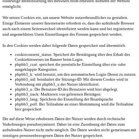
eindeutige Identifizierung des Browsers beim erneuten Aufrufen der Website
ermöglicht.
Wir setzen Cookies ein, um unsere Website nutzerfreundlicher zu gestalten.
Einige Elemente unserer Internetseite erfordern es, dass der aufrufende Browser
auch nach einem Seitenwechsel identifiziert werden kann und bei registrierten
und angemeldeten Usern Einstellungen des Forums gespeichert werden.
In den Cookies werden dabei folgende Daten gespeichert und übermittelt:
cookieconsent_status: Speichert die Bestätigung über den Erhalt des
Cookiehinweises im Banner beim Login.
phpbb3_ccat: speichert die persönliche Einstellung über ein- oder
ausgeklappte Kategorien.
phpbb3_k: wird benutzt, um den automatischen Login Dienst zu nutzen.
phpbb3_sid: beinhaltet die Sitzungs-ID. Mit diesem Cookie wird in
Verbindung mit phpbb3_u der Nutzer identifiziert.
phpbb3_u: Die Benutzer-ID des Benutzers wird hier abgelegt.
phpbb3_track: Markieren von gelesenen Beiträgen.
phpbb3_lang: Speichern der Einstellung der Boardsprache
phpbb3_poll: Bei Teilnahme an einer Abstimmung wird die Teilnahme
hier gespeichert
Die auf diese Weise erhobenen Daten der Nutzer werden durch technische
Vorkehrungen pseudonymisiert. Daher ist eine Zuordnung der Daten zum
aufrufenden Nutzer nicht mehr möglich. Die Daten werden nicht gemeinsam mit
sonstigen personenbezogenen Daten der Nutzer gespeichert.