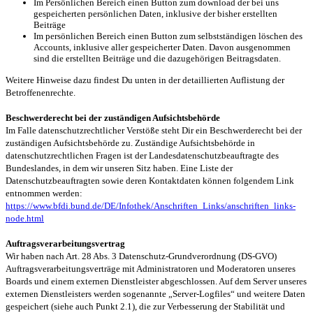
Im Persönlichen Bereich einen Button zum download der bei uns
gespeicherten persönlichen Daten, inklusive der bisher erstellten
Beiträge
Im persönlichen Bereich einen Button zum selbstständigen löschen des
Accounts, inklusive aller gespeicherter Daten. Davon ausgenommen
sind die erstellten Beiträge und die dazugehörigen Beitragsdaten.
Weitere Hinweise dazu findest Du unten in der detaillierten Auflistung der
Betroffenenrechte.
Beschwerderecht bei der zuständigen Aufsichtsbehörde
Im Falle datenschutzrechtlicher Verstöße steht Dir ein Beschwerderecht bei der
zuständigen Aufsichtsbehörde zu. Zuständige Aufsichtsbehörde in
datenschutzrechtlichen Fragen ist der Landesdatenschutzbeauftragte des
Bundeslandes, in dem wir unseren Sitz haben. Eine Liste der
Datenschutzbeauftragten sowie deren Kontaktdaten können folgendem Link
entnommen werden:
https://www.bfdi.bund.de/DE/Infothek/Anschriften_Links/anschriften_links-
node.html
Auftragsverarbeitungsvertrag
Wir haben nach Art. 28 Abs. 3 Datenschutz-Grundverordnung (DS-GVO)
Auftragsverarbeitungsverträge mit Administratoren und Moderatoren unseres
Boards und einem externen Dienstleister abgeschlossen. Auf dem Server unseres
externen Dienstleisters werden sogenannte „Server-Logfiles“ und weitere Daten
gespeichert (siehe auch Punkt 2.1), die zur Verbesserung der Stabilität und