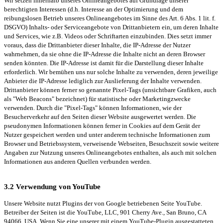
Wir setzen innerhalb unseres Onlineangebotes auf Grundlage unserer
berechtigten Interessen (d.h. Interesse an der Optimierung und dem
reibungslosen Betrieb unseres Onlineangebotes im Sinne des Art. 6 Abs. 1 lit. f.
DSGVO) Inhalts- oder Serviceangebote von Drittanbietern ein, um deren Inhalte
und Services, wie z.B. Videos oder Schriftarten einzubinden. Dies setzt immer
voraus, dass die Drittanbieter dieser Inhalte, die IP-Adresse der Nutzer
wahrnehmen, da sie ohne die IP-Adresse die Inhalte nicht an deren Browser
senden könnten. Die IP-Adresse ist damit für die Darstellung dieser Inhalte
erforderlich. Wir bemühen uns nur solche Inhalte zu verwenden, deren jeweilige
Anbieter die IP-Adresse lediglich zur Auslieferung der Inhalte verwenden.
Drittanbieter können ferner so genannte Pixel-Tags (unsichtbare Grafiken, auch
als "Web Beacons" bezeichnet) für statistische oder Marketingzwecke
verwenden. Durch die "Pixel-Tags" können Informationen, wie der
Besucherverkehr auf den Seiten dieser Website ausgewertet werden. Die
pseudonymen Informationen können ferner in Cookies auf dem Gerät der
Nutzer gespeichert werden und unter anderem technische Informationen zum
Browser und Betriebssystem, verweisende Webseiten, Besuchszeit sowie weitere
Angaben zur Nutzung unseres Onlineangebotes enthalten, als auch mit solchen
Informationen aus anderen Quellen verbunden werden.
3.2 Verwendung von YouTube
Unsere Website nutzt Plugins der von Google betriebenen Seite YouTube.
Betreiber der Seiten ist die YouTube, LLC, 901 Cherry Ave., San Bruno, CA
94066, USA. Wenn Sie eine unserer mit einem YouTube-Plugin ausgestatteten