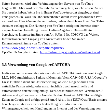
Seiten besuchen, wird eine Verbindung zu den Servern von YouTube
hergestellt. Dabei wird dem Youtube-Server mitgeteilt, welche unserer Seiten
Sie besucht haben. Wenn Sie in Ihrem YouTube-Account eingeloggt sind
ermöglichen Sie YouTube, Ihr Surfverhalten direkt Ihrem persönlichen Profil
zuzuordnen. Dies können Sie verhindern, indem Sie sich aus Ihrem YouTube-
Account ausloggen. Die Nutzung von YouTube erfolgt im Interesse einer
ansprechenden Darstellung unserer Online-Angebote. Dies stellt ein
berechtigtes Interesse im Sinne von Art. 6 Abs. 1 lit. f DSGVO dar. Weitere
Informationen zum Umgang von Nutzerdaten finden Sie in der
Datenschutzerklärung von YouTube unter:
https://www.google.de/intl/de/policies/privacy
Opt-Out für Google Konten:
https://adssettings.google.com/authenticated
.
3.3 Verwendung von Google reCAPTCHA
In diesem Forum verwenden wir auch die reCAPTCHA Funktion von Google
LLC, 1600 Amphitheatre Parkway, Mountain View, CA 94043, USA („Google“).
Diese Funktion dient zur Unterscheidung, ob eine Eingabe durch eine
natürliche Person erfolgt oder missbräuchlich durch maschinelle und
automatisierte Verarbeitung erfolgt. Der Dienst inkludiert den Versand der IP-
Adresse und ggf. weiterer von Google für den Dienst reCAPTCHA benötigter
Daten an Google und erfolgt gemäß Art. 6 Abs. 1 lit. f DSGVO auf Basis unseres
berechtigten Interesses an der Feststellung der individuellen
Willensgetragenheit von Handlungen im Internet und der Vermeidung von