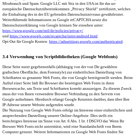
Missbrauch und Spam. Google LLC mit Sitz in den USA ist für das us-
europäische Datenschutzübereinkommen „Privacy Shield“ zertifiziert, welches
die Einhaltung des in der EU geltenden Datenschutzniveaus gewährleistet.
Weiterführende Informationen zu Google reCAPTCHA sowie die
Datenschutzerklärung von Google können Sie einsehen unter:
https://www.google.com/intl/de/policies/privacy/
und
https://www.google.com/recaptcha/intro/android.html
Opt-Out für Google Konten:
https://adssettings.google.com/authenticated
.
3.4 Verwendung von Scriptbibliotheken (Google Webfonts)
Diese Seite nutzt gegebenenfalls (abhängig von der von Dir gewählten
grafischen Oberfläche, dem Forenstyle) zur einheitlichen Darstellung von
Schriftarten so genannte Web Fonts, die von Google bereitgestellt werden. Beim
Aufruf einer Seite lädt Ihr Browser die benötigten Web Fonts in ihren
Browsercache, um Texte und Schriftarten korrekt anzuzeigen. Zu diesem Zweck
muss der von Ihnen verwendete Browser Verbindung zu den Servern von
Google aufnehmen. Hierdurch erlangt Google Kenntnis darüber, dass über Ihre
IP-Adresse unsere Website aufgerufen wurde.
Die Nutzung von Google Web Fonts erfolgt im Interesse einer einheitlichen und
ansprechenden Darstellung unserer Online-Angebote. Dies stellt ein
berechtigtes Interesse im Sinne von Art. 6 Abs. 1 lit. f DSGVO dar. Wenn Ihr
Browser Web Fonts nicht unterstützt, wird eine Standardschrift von Ihrem
Computer genutzt. Weitere Informationen zu Google Web Fonts finden Sie