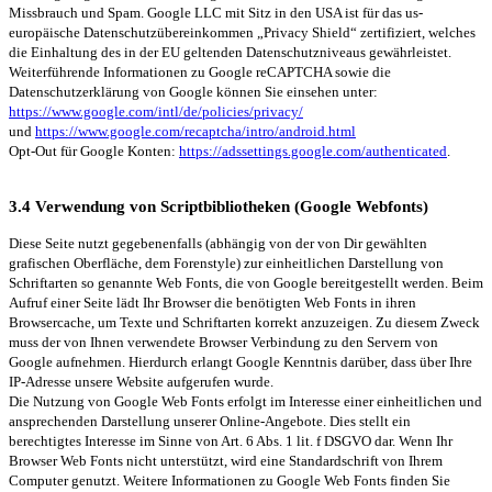
Missbrauch und Spam. Google LLC mit Sitz in den USA ist für das us-
europäische Datenschutzübereinkommen „Privacy Shield“ zertifiziert, welches
die Einhaltung des in der EU geltenden Datenschutzniveaus gewährleistet.
Weiterführende Informationen zu Google reCAPTCHA sowie die
Datenschutzerklärung von Google können Sie einsehen unter:
https://www.google.com/intl/de/policies/privacy/
und
https://www.google.com/recaptcha/intro/android.html
Opt-Out für Google Konten:
https://adssettings.google.com/authenticated
.
3.4 Verwendung von Scriptbibliotheken (Google Webfonts)
Diese Seite nutzt gegebenenfalls (abhängig von der von Dir gewählten
grafischen Oberfläche, dem Forenstyle) zur einheitlichen Darstellung von
Schriftarten so genannte Web Fonts, die von Google bereitgestellt werden. Beim
Aufruf einer Seite lädt Ihr Browser die benötigten Web Fonts in ihren
Browsercache, um Texte und Schriftarten korrekt anzuzeigen. Zu diesem Zweck
muss der von Ihnen verwendete Browser Verbindung zu den Servern von
Google aufnehmen. Hierdurch erlangt Google Kenntnis darüber, dass über Ihre
IP-Adresse unsere Website aufgerufen wurde.
Die Nutzung von Google Web Fonts erfolgt im Interesse einer einheitlichen und
ansprechenden Darstellung unserer Online-Angebote. Dies stellt ein
berechtigtes Interesse im Sinne von Art. 6 Abs. 1 lit. f DSGVO dar. Wenn Ihr
Browser Web Fonts nicht unterstützt, wird eine Standardschrift von Ihrem
Computer genutzt. Weitere Informationen zu Google Web Fonts finden Sie