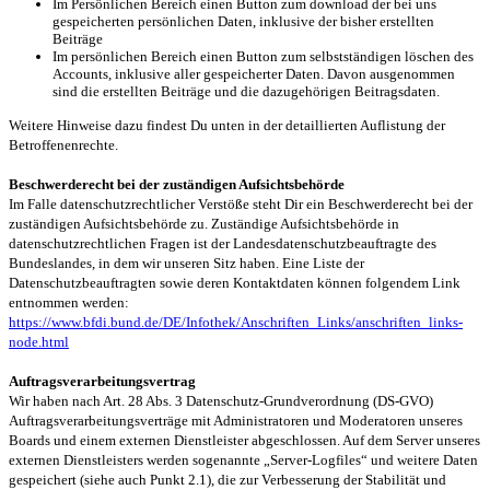
Im Persönlichen Bereich einen Button zum download der bei uns
gespeicherten persönlichen Daten, inklusive der bisher erstellten
Beiträge
Im persönlichen Bereich einen Button zum selbstständigen löschen des
Accounts, inklusive aller gespeicherter Daten. Davon ausgenommen
sind die erstellten Beiträge und die dazugehörigen Beitragsdaten.
Weitere Hinweise dazu findest Du unten in der detaillierten Auflistung der
Betroffenenrechte.
Beschwerderecht bei der zuständigen Aufsichtsbehörde
Im Falle datenschutzrechtlicher Verstöße steht Dir ein Beschwerderecht bei der
zuständigen Aufsichtsbehörde zu. Zuständige Aufsichtsbehörde in
datenschutzrechtlichen Fragen ist der Landesdatenschutzbeauftragte des
Bundeslandes, in dem wir unseren Sitz haben. Eine Liste der
Datenschutzbeauftragten sowie deren Kontaktdaten können folgendem Link
entnommen werden:
https://www.bfdi.bund.de/DE/Infothek/Anschriften_Links/anschriften_links-
node.html
Auftragsverarbeitungsvertrag
Wir haben nach Art. 28 Abs. 3 Datenschutz-Grundverordnung (DS-GVO)
Auftragsverarbeitungsverträge mit Administratoren und Moderatoren unseres
Boards und einem externen Dienstleister abgeschlossen. Auf dem Server unseres
externen Dienstleisters werden sogenannte „Server-Logfiles“ und weitere Daten
gespeichert (siehe auch Punkt 2.1), die zur Verbesserung der Stabilität und