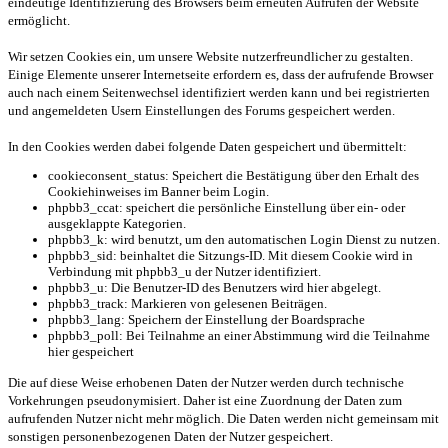
eindeutige Identifizierung des Browsers beim erneuten Aufrufen der Website
ermöglicht.
Wir setzen Cookies ein, um unsere Website nutzerfreundlicher zu gestalten.
Einige Elemente unserer Internetseite erfordern es, dass der aufrufende Browser
auch nach einem Seitenwechsel identifiziert werden kann und bei registrierten
und angemeldeten Usern Einstellungen des Forums gespeichert werden.
In den Cookies werden dabei folgende Daten gespeichert und übermittelt:
cookieconsent_status: Speichert die Bestätigung über den Erhalt des
Cookiehinweises im Banner beim Login.
phpbb3_ccat: speichert die persönliche Einstellung über ein- oder
ausgeklappte Kategorien.
phpbb3_k: wird benutzt, um den automatischen Login Dienst zu nutzen.
phpbb3_sid: beinhaltet die Sitzungs-ID. Mit diesem Cookie wird in
Verbindung mit phpbb3_u der Nutzer identifiziert.
phpbb3_u: Die Benutzer-ID des Benutzers wird hier abgelegt.
phpbb3_track: Markieren von gelesenen Beiträgen.
phpbb3_lang: Speichern der Einstellung der Boardsprache
phpbb3_poll: Bei Teilnahme an einer Abstimmung wird die Teilnahme
hier gespeichert
Die auf diese Weise erhobenen Daten der Nutzer werden durch technische
Vorkehrungen pseudonymisiert. Daher ist eine Zuordnung der Daten zum
aufrufenden Nutzer nicht mehr möglich. Die Daten werden nicht gemeinsam mit
sonstigen personenbezogenen Daten der Nutzer gespeichert.