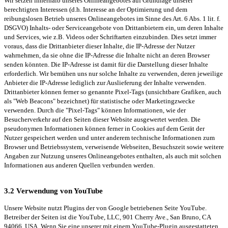
Wir setzen innerhalb unseres Onlineangebotes auf Grundlage unserer
berechtigten Interessen (d.h. Interesse an der Optimierung und dem
reibungslosen Betrieb unseres Onlineangebotes im Sinne des Art. 6 Abs. 1 lit. f.
DSGVO) Inhalts- oder Serviceangebote von Drittanbietern ein, um deren Inhalte
und Services, wie z.B. Videos oder Schriftarten einzubinden. Dies setzt immer
voraus, dass die Drittanbieter dieser Inhalte, die IP-Adresse der Nutzer
wahrnehmen, da sie ohne die IP-Adresse die Inhalte nicht an deren Browser
senden könnten. Die IP-Adresse ist damit für die Darstellung dieser Inhalte
erforderlich. Wir bemühen uns nur solche Inhalte zu verwenden, deren jeweilige
Anbieter die IP-Adresse lediglich zur Auslieferung der Inhalte verwenden.
Drittanbieter können ferner so genannte Pixel-Tags (unsichtbare Grafiken, auch
als "Web Beacons" bezeichnet) für statistische oder Marketingzwecke
verwenden. Durch die "Pixel-Tags" können Informationen, wie der
Besucherverkehr auf den Seiten dieser Website ausgewertet werden. Die
pseudonymen Informationen können ferner in Cookies auf dem Gerät der
Nutzer gespeichert werden und unter anderem technische Informationen zum
Browser und Betriebssystem, verweisende Webseiten, Besuchszeit sowie weitere
Angaben zur Nutzung unseres Onlineangebotes enthalten, als auch mit solchen
Informationen aus anderen Quellen verbunden werden.
3.2 Verwendung von YouTube
Unsere Website nutzt Plugins der von Google betriebenen Seite YouTube.
Betreiber der Seiten ist die YouTube, LLC, 901 Cherry Ave., San Bruno, CA
94066, USA. Wenn Sie eine unserer mit einem YouTube-Plugin ausgestatteten