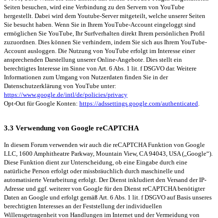
Seiten besuchen, wird eine Verbindung zu den Servern von YouTube
hergestellt. Dabei wird dem Youtube-Server mitgeteilt, welche unserer Seiten
Sie besucht haben. Wenn Sie in Ihrem YouTube-Account eingeloggt sind
ermöglichen Sie YouTube, Ihr Surfverhalten direkt Ihrem persönlichen Profil
zuzuordnen. Dies können Sie verhindern, indem Sie sich aus Ihrem YouTube-
Account ausloggen. Die Nutzung von YouTube erfolgt im Interesse einer
ansprechenden Darstellung unserer Online-Angebote. Dies stellt ein
berechtigtes Interesse im Sinne von Art. 6 Abs. 1 lit. f DSGVO dar. Weitere
Informationen zum Umgang von Nutzerdaten finden Sie in der
Datenschutzerklärung von YouTube unter:
https://www.google.de/intl/de/policies/privacy
Opt-Out für Google Konten:
https://adssettings.google.com/authenticated
.
3.3 Verwendung von Google reCAPTCHA
In diesem Forum verwenden wir auch die reCAPTCHA Funktion von Google
LLC, 1600 Amphitheatre Parkway, Mountain View, CA 94043, USA („Google“).
Diese Funktion dient zur Unterscheidung, ob eine Eingabe durch eine
natürliche Person erfolgt oder missbräuchlich durch maschinelle und
automatisierte Verarbeitung erfolgt. Der Dienst inkludiert den Versand der IP-
Adresse und ggf. weiterer von Google für den Dienst reCAPTCHA benötigter
Daten an Google und erfolgt gemäß Art. 6 Abs. 1 lit. f DSGVO auf Basis unseres
berechtigten Interesses an der Feststellung der individuellen
Willensgetragenheit von Handlungen im Internet und der Vermeidung von