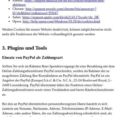
Firefox:
https://support.mozilla.org/de/kb/cookies-erlauben-und-
ablehnen
Chrome:
http://support.google.com/chrome/bin/answer.py?
hl=de&hlrm=en&answer=95647
Safari:
https://support.apple.com/kb/ph21411?locale=de_DE
Opera:
http://help.opera.com/Windows/10.20/de/cookies.html
Werden Cookies für unsere Website deaktiviert, können möglicherweise nicht
mehr alle Funktionen der Website vollumfänglich genutzt werden.
3. Plugins und Tools
Einsatz von PayPal als Zahlungsart
Sollten Sie sich im Rahmen Ihres Spendenvorgangs für eine Bezahlung mit dem
Online-Zahlungsdienstleister PayPal entscheiden, werden im Rahmen der so
ausgelösten Zahlung Ihre Kontaktdaten an PayPal übermittelt. PayPal ist ein
Angebot der PayPal (Europe) S.à.r.l. & Cie. S.C.A., 22-24 Boulevard Royal, L-
2449 Luxembourg. PayPal übernimmt dabei die Funktion eines Online-
Zahlungsdienstleisters sowie eines Treuhänders und bietet Käuferschutzdienste
an.
Bei den an PayPal übermittelten personenbezogenen Daten handelt es sich
zumeist um Vorname, Nachname, Adresse, Telefonnummer, IP-Adresse, E-Mail-
Adresse, oder andere Daten, die zur Zahlungsabwicklung erforderlich sind, als