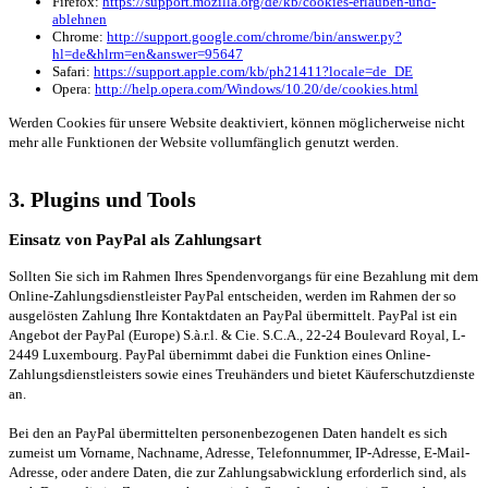
Firefox:
https://support.mozilla.org/de/kb/cookies-erlauben-und-
ablehnen
Chrome:
http://support.google.com/chrome/bin/answer.py?
hl=de&hlrm=en&answer=95647
Safari:
https://support.apple.com/kb/ph21411?locale=de_DE
Opera:
http://help.opera.com/Windows/10.20/de/cookies.html
Werden Cookies für unsere Website deaktiviert, können möglicherweise nicht
mehr alle Funktionen der Website vollumfänglich genutzt werden.
3. Plugins und Tools
Einsatz von PayPal als Zahlungsart
Sollten Sie sich im Rahmen Ihres Spendenvorgangs für eine Bezahlung mit dem
Online-Zahlungsdienstleister PayPal entscheiden, werden im Rahmen der so
ausgelösten Zahlung Ihre Kontaktdaten an PayPal übermittelt. PayPal ist ein
Angebot der PayPal (Europe) S.à.r.l. & Cie. S.C.A., 22-24 Boulevard Royal, L-
2449 Luxembourg. PayPal übernimmt dabei die Funktion eines Online-
Zahlungsdienstleisters sowie eines Treuhänders und bietet Käuferschutzdienste
an.
Bei den an PayPal übermittelten personenbezogenen Daten handelt es sich
zumeist um Vorname, Nachname, Adresse, Telefonnummer, IP-Adresse, E-Mail-
Adresse, oder andere Daten, die zur Zahlungsabwicklung erforderlich sind, als