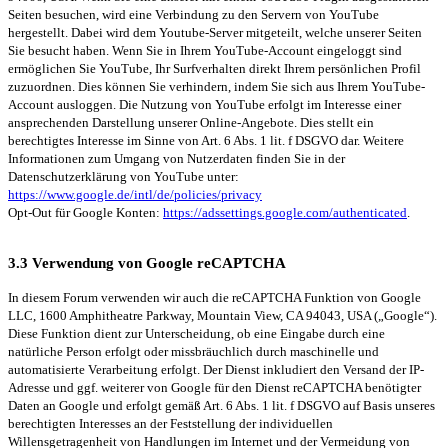
Seiten besuchen, wird eine Verbindung zu den Servern von YouTube
hergestellt. Dabei wird dem Youtube-Server mitgeteilt, welche unserer Seiten
Sie besucht haben. Wenn Sie in Ihrem YouTube-Account eingeloggt sind
ermöglichen Sie YouTube, Ihr Surfverhalten direkt Ihrem persönlichen Profil
zuzuordnen. Dies können Sie verhindern, indem Sie sich aus Ihrem YouTube-
Account ausloggen. Die Nutzung von YouTube erfolgt im Interesse einer
ansprechenden Darstellung unserer Online-Angebote. Dies stellt ein
berechtigtes Interesse im Sinne von Art. 6 Abs. 1 lit. f DSGVO dar. Weitere
Informationen zum Umgang von Nutzerdaten finden Sie in der
Datenschutzerklärung von YouTube unter:
https://www.google.de/intl/de/policies/privacy
Opt-Out für Google Konten:
https://adssettings.google.com/authenticated
.
3.3 Verwendung von Google reCAPTCHA
In diesem Forum verwenden wir auch die reCAPTCHA Funktion von Google
LLC, 1600 Amphitheatre Parkway, Mountain View, CA 94043, USA („Google“).
Diese Funktion dient zur Unterscheidung, ob eine Eingabe durch eine
natürliche Person erfolgt oder missbräuchlich durch maschinelle und
automatisierte Verarbeitung erfolgt. Der Dienst inkludiert den Versand der IP-
Adresse und ggf. weiterer von Google für den Dienst reCAPTCHA benötigter
Daten an Google und erfolgt gemäß Art. 6 Abs. 1 lit. f DSGVO auf Basis unseres
berechtigten Interesses an der Feststellung der individuellen
Willensgetragenheit von Handlungen im Internet und der Vermeidung von