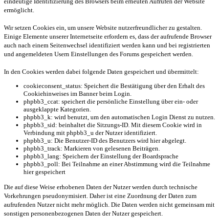
eindeutige Identifizierung des Browsers beim erneuten Aufrufen der Website
ermöglicht.
Wir setzen Cookies ein, um unsere Website nutzerfreundlicher zu gestalten.
Einige Elemente unserer Internetseite erfordern es, dass der aufrufende Browser
auch nach einem Seitenwechsel identifiziert werden kann und bei registrierten
und angemeldeten Usern Einstellungen des Forums gespeichert werden.
In den Cookies werden dabei folgende Daten gespeichert und übermittelt:
cookieconsent_status: Speichert die Bestätigung über den Erhalt des
Cookiehinweises im Banner beim Login.
phpbb3_ccat: speichert die persönliche Einstellung über ein- oder
ausgeklappte Kategorien.
phpbb3_k: wird benutzt, um den automatischen Login Dienst zu nutzen.
phpbb3_sid: beinhaltet die Sitzungs-ID. Mit diesem Cookie wird in
Verbindung mit phpbb3_u der Nutzer identifiziert.
phpbb3_u: Die Benutzer-ID des Benutzers wird hier abgelegt.
phpbb3_track: Markieren von gelesenen Beiträgen.
phpbb3_lang: Speichern der Einstellung der Boardsprache
phpbb3_poll: Bei Teilnahme an einer Abstimmung wird die Teilnahme
hier gespeichert
Die auf diese Weise erhobenen Daten der Nutzer werden durch technische
Vorkehrungen pseudonymisiert. Daher ist eine Zuordnung der Daten zum
aufrufenden Nutzer nicht mehr möglich. Die Daten werden nicht gemeinsam mit
sonstigen personenbezogenen Daten der Nutzer gespeichert.