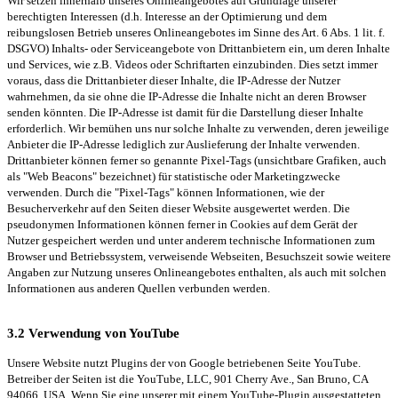
Wir setzen innerhalb unseres Onlineangebotes auf Grundlage unserer
berechtigten Interessen (d.h. Interesse an der Optimierung und dem
reibungslosen Betrieb unseres Onlineangebotes im Sinne des Art. 6 Abs. 1 lit. f.
DSGVO) Inhalts- oder Serviceangebote von Drittanbietern ein, um deren Inhalte
und Services, wie z.B. Videos oder Schriftarten einzubinden. Dies setzt immer
voraus, dass die Drittanbieter dieser Inhalte, die IP-Adresse der Nutzer
wahrnehmen, da sie ohne die IP-Adresse die Inhalte nicht an deren Browser
senden könnten. Die IP-Adresse ist damit für die Darstellung dieser Inhalte
erforderlich. Wir bemühen uns nur solche Inhalte zu verwenden, deren jeweilige
Anbieter die IP-Adresse lediglich zur Auslieferung der Inhalte verwenden.
Drittanbieter können ferner so genannte Pixel-Tags (unsichtbare Grafiken, auch
als "Web Beacons" bezeichnet) für statistische oder Marketingzwecke
verwenden. Durch die "Pixel-Tags" können Informationen, wie der
Besucherverkehr auf den Seiten dieser Website ausgewertet werden. Die
pseudonymen Informationen können ferner in Cookies auf dem Gerät der
Nutzer gespeichert werden und unter anderem technische Informationen zum
Browser und Betriebssystem, verweisende Webseiten, Besuchszeit sowie weitere
Angaben zur Nutzung unseres Onlineangebotes enthalten, als auch mit solchen
Informationen aus anderen Quellen verbunden werden.
3.2 Verwendung von YouTube
Unsere Website nutzt Plugins der von Google betriebenen Seite YouTube.
Betreiber der Seiten ist die YouTube, LLC, 901 Cherry Ave., San Bruno, CA
94066, USA. Wenn Sie eine unserer mit einem YouTube-Plugin ausgestatteten