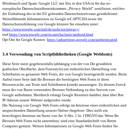
Missbrauch und Spam. Google LLC mit Sitz in den USA ist für das us-
europäische Datenschutzübereinkommen „Privacy Shield“ zertifiziert, welches
die Einhaltung des in der EU geltenden Datenschutzniveaus gewährleistet.
Weiterführende Informationen zu Google reCAPTCHA sowie die
Datenschutzerklärung von Google können Sie einsehen unter:
https://www.google.com/intl/de/policies/privacy/
und
https://www.google.com/recaptcha/intro/android.html
Opt-Out für Google Konten:
https://adssettings.google.com/authenticated
.
3.4 Verwendung von Scriptbibliotheken (Google Webfonts)
Diese Seite nutzt gegebenenfalls (abhängig von der von Dir gewählten
grafischen Oberfläche, dem Forenstyle) zur einheitlichen Darstellung von
Schriftarten so genannte Web Fonts, die von Google bereitgestellt werden. Beim
Aufruf einer Seite lädt Ihr Browser die benötigten Web Fonts in ihren
Browsercache, um Texte und Schriftarten korrekt anzuzeigen. Zu diesem Zweck
muss der von Ihnen verwendete Browser Verbindung zu den Servern von
Google aufnehmen. Hierdurch erlangt Google Kenntnis darüber, dass über Ihre
IP-Adresse unsere Website aufgerufen wurde.
Die Nutzung von Google Web Fonts erfolgt im Interesse einer einheitlichen und
ansprechenden Darstellung unserer Online-Angebote. Dies stellt ein
berechtigtes Interesse im Sinne von Art. 6 Abs. 1 lit. f DSGVO dar. Wenn Ihr
Browser Web Fonts nicht unterstützt, wird eine Standardschrift von Ihrem
Computer genutzt. Weitere Informationen zu Google Web Fonts finden Sie