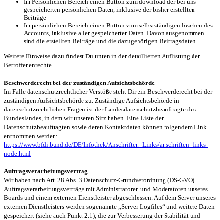
Im Persönlichen Bereich einen Button zum download der bei uns
gespeicherten persönlichen Daten, inklusive der bisher erstellten
Beiträge
Im persönlichen Bereich einen Button zum selbstständigen löschen des
Accounts, inklusive aller gespeicherter Daten. Davon ausgenommen
sind die erstellten Beiträge und die dazugehörigen Beitragsdaten.
Weitere Hinweise dazu findest Du unten in der detaillierten Auflistung der
Betroffenenrechte.
Beschwerderecht bei der zuständigen Aufsichtsbehörde
Im Falle datenschutzrechtlicher Verstöße steht Dir ein Beschwerderecht bei der
zuständigen Aufsichtsbehörde zu. Zuständige Aufsichtsbehörde in
datenschutzrechtlichen Fragen ist der Landesdatenschutzbeauftragte des
Bundeslandes, in dem wir unseren Sitz haben. Eine Liste der
Datenschutzbeauftragten sowie deren Kontaktdaten können folgendem Link
entnommen werden:
https://www.bfdi.bund.de/DE/Infothek/Anschriften_Links/anschriften_links-
node.html
Auftragsverarbeitungsvertrag
Wir haben nach Art. 28 Abs. 3 Datenschutz-Grundverordnung (DS-GVO)
Auftragsverarbeitungsverträge mit Administratoren und Moderatoren unseres
Boards und einem externen Dienstleister abgeschlossen. Auf dem Server unseres
externen Dienstleisters werden sogenannte „Server-Logfiles“ und weitere Daten
gespeichert (siehe auch Punkt 2.1), die zur Verbesserung der Stabilität und