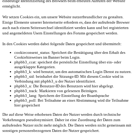
eindeutige Identifizierung des Browsers beim erneuten Aufrufen der Website
ermöglicht.
Wir setzen Cookies ein, um unsere Website nutzerfreundlicher zu gestalten.
Einige Elemente unserer Internetseite erfordern es, dass der aufrufende Browser
auch nach einem Seitenwechsel identifiziert werden kann und bei registrierten
und angemeldeten Usern Einstellungen des Forums gespeichert werden.
In den Cookies werden dabei folgende Daten gespeichert und übermittelt:
cookieconsent_status: Speichert die Bestätigung über den Erhalt des
Cookiehinweises im Banner beim Login.
phpbb3_ccat: speichert die persönliche Einstellung über ein- oder
ausgeklappte Kategorien.
phpbb3_k: wird benutzt, um den automatischen Login Dienst zu nutzen.
phpbb3_sid: beinhaltet die Sitzungs-ID. Mit diesem Cookie wird in
Verbindung mit phpbb3_u der Nutzer identifiziert.
phpbb3_u: Die Benutzer-ID des Benutzers wird hier abgelegt.
phpbb3_track: Markieren von gelesenen Beiträgen.
phpbb3_lang: Speichern der Einstellung der Boardsprache
phpbb3_poll: Bei Teilnahme an einer Abstimmung wird die Teilnahme
hier gespeichert
Die auf diese Weise erhobenen Daten der Nutzer werden durch technische
Vorkehrungen pseudonymisiert. Daher ist eine Zuordnung der Daten zum
aufrufenden Nutzer nicht mehr möglich. Die Daten werden nicht gemeinsam mit
sonstigen personenbezogenen Daten der Nutzer gespeichert.