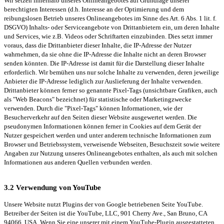
Wir setzen innerhalb unseres Onlineangebotes auf Grundlage unserer
berechtigten Interessen (d.h. Interesse an der Optimierung und dem
reibungslosen Betrieb unseres Onlineangebotes im Sinne des Art. 6 Abs. 1 lit. f.
DSGVO) Inhalts- oder Serviceangebote von Drittanbietern ein, um deren Inhalte
und Services, wie z.B. Videos oder Schriftarten einzubinden. Dies setzt immer
voraus, dass die Drittanbieter dieser Inhalte, die IP-Adresse der Nutzer
wahrnehmen, da sie ohne die IP-Adresse die Inhalte nicht an deren Browser
senden könnten. Die IP-Adresse ist damit für die Darstellung dieser Inhalte
erforderlich. Wir bemühen uns nur solche Inhalte zu verwenden, deren jeweilige
Anbieter die IP-Adresse lediglich zur Auslieferung der Inhalte verwenden.
Drittanbieter können ferner so genannte Pixel-Tags (unsichtbare Grafiken, auch
als "Web Beacons" bezeichnet) für statistische oder Marketingzwecke
verwenden. Durch die "Pixel-Tags" können Informationen, wie der
Besucherverkehr auf den Seiten dieser Website ausgewertet werden. Die
pseudonymen Informationen können ferner in Cookies auf dem Gerät der
Nutzer gespeichert werden und unter anderem technische Informationen zum
Browser und Betriebssystem, verweisende Webseiten, Besuchszeit sowie weitere
Angaben zur Nutzung unseres Onlineangebotes enthalten, als auch mit solchen
Informationen aus anderen Quellen verbunden werden.
3.2 Verwendung von YouTube
Unsere Website nutzt Plugins der von Google betriebenen Seite YouTube.
Betreiber der Seiten ist die YouTube, LLC, 901 Cherry Ave., San Bruno, CA
94066, USA. Wenn Sie eine unserer mit einem YouTube-Plugin ausgestatteten