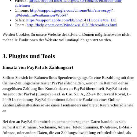
Firefox:
https://support.mozilla.org/de/kb/cookies-erlauben-und-
ablehnen
Chrome:
http://support.google.com/chrome/bin/answer.py?
hl=de&hlrm=en&answer=95647
Safari:
https://support.apple.com/kb/ph21411?locale=de_DE
Opera:
http://help.opera.com/Windows/10.20/de/cookies.html
Werden Cookies für unsere Website deaktiviert, können möglicherweise nicht
mehr alle Funktionen der Website vollumfänglich genutzt werden.
3. Plugins und Tools
Einsatz von PayPal als Zahlungsart
Sollten Sie sich im Rahmen Ihres Spendenvorgangs für eine Bezahlung mit dem
Online-Zahlungsdienstleister PayPal entscheiden, werden im Rahmen der so
ausgelösten Zahlung Ihre Kontaktdaten an PayPal übermittelt. PayPal ist ein
Angebot der PayPal (Europe) S.à.r.l. & Cie. S.C.A., 22-24 Boulevard Royal, L-
2449 Luxembourg. PayPal übernimmt dabei die Funktion eines Online-
Zahlungsdienstleisters sowie eines Treuhänders und bietet Käuferschutzdienste
an.
Bei den an PayPal übermittelten personenbezogenen Daten handelt es sich
zumeist um Vorname, Nachname, Adresse, Telefonnummer, IP-Adresse, E-Mail-
Adresse, oder andere Daten, die zur Zahlungsabwicklung erforderlich sind, als