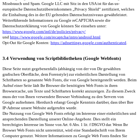
Missbrauch und Spam. Google LLC mit Sitz in den USA ist für das us-
europäische Datenschutzübereinkommen „Privacy Shield“ zertifiziert, welches
die Einhaltung des in der EU geltenden Datenschutzniveaus gewährleistet.
Weiterführende Informationen zu Google reCAPTCHA sowie die
Datenschutzerklärung von Google können Sie einsehen unter:
https://www.google.com/intl/de/policies/privacy/
und
https://www.google.com/recaptcha/intro/android.html
Opt-Out für Google Konten:
https://adssettings.google.com/authenticated
.
3.4 Verwendung von Scriptbibliotheken (Google Webfonts)
Diese Seite nutzt gegebenenfalls (abhängig von der von Dir gewählten
grafischen Oberfläche, dem Forenstyle) zur einheitlichen Darstellung von
Schriftarten so genannte Web Fonts, die von Google bereitgestellt werden. Beim
Aufruf einer Seite lädt Ihr Browser die benötigten Web Fonts in ihren
Browsercache, um Texte und Schriftarten korrekt anzuzeigen. Zu diesem Zweck
muss der von Ihnen verwendete Browser Verbindung zu den Servern von
Google aufnehmen. Hierdurch erlangt Google Kenntnis darüber, dass über Ihre
IP-Adresse unsere Website aufgerufen wurde.
Die Nutzung von Google Web Fonts erfolgt im Interesse einer einheitlichen und
ansprechenden Darstellung unserer Online-Angebote. Dies stellt ein
berechtigtes Interesse im Sinne von Art. 6 Abs. 1 lit. f DSGVO dar. Wenn Ihr
Browser Web Fonts nicht unterstützt, wird eine Standardschrift von Ihrem
Computer genutzt. Weitere Informationen zu Google Web Fonts finden Sie