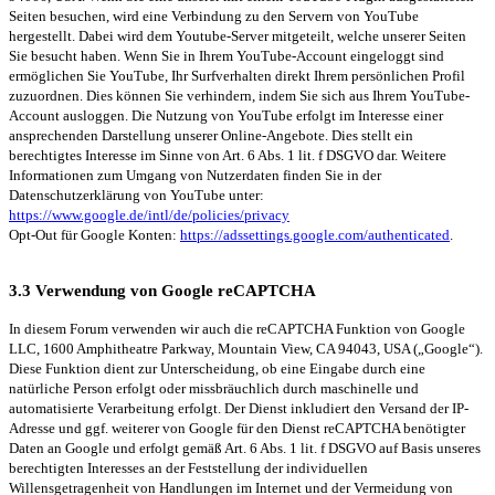
Seiten besuchen, wird eine Verbindung zu den Servern von YouTube
hergestellt. Dabei wird dem Youtube-Server mitgeteilt, welche unserer Seiten
Sie besucht haben. Wenn Sie in Ihrem YouTube-Account eingeloggt sind
ermöglichen Sie YouTube, Ihr Surfverhalten direkt Ihrem persönlichen Profil
zuzuordnen. Dies können Sie verhindern, indem Sie sich aus Ihrem YouTube-
Account ausloggen. Die Nutzung von YouTube erfolgt im Interesse einer
ansprechenden Darstellung unserer Online-Angebote. Dies stellt ein
berechtigtes Interesse im Sinne von Art. 6 Abs. 1 lit. f DSGVO dar. Weitere
Informationen zum Umgang von Nutzerdaten finden Sie in der
Datenschutzerklärung von YouTube unter:
https://www.google.de/intl/de/policies/privacy
Opt-Out für Google Konten:
https://adssettings.google.com/authenticated
.
3.3 Verwendung von Google reCAPTCHA
In diesem Forum verwenden wir auch die reCAPTCHA Funktion von Google
LLC, 1600 Amphitheatre Parkway, Mountain View, CA 94043, USA („Google“).
Diese Funktion dient zur Unterscheidung, ob eine Eingabe durch eine
natürliche Person erfolgt oder missbräuchlich durch maschinelle und
automatisierte Verarbeitung erfolgt. Der Dienst inkludiert den Versand der IP-
Adresse und ggf. weiterer von Google für den Dienst reCAPTCHA benötigter
Daten an Google und erfolgt gemäß Art. 6 Abs. 1 lit. f DSGVO auf Basis unseres
berechtigten Interesses an der Feststellung der individuellen
Willensgetragenheit von Handlungen im Internet und der Vermeidung von