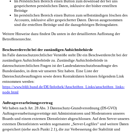
Im Persönlichen Bereich einen Button zum download der bei uns
gespeicherten persönlichen Daten, inklusive der bisher erstellten
Beiträge
Im persönlichen Bereich einen Button zum selbstständigen löschen des
Accounts, inklusive aller gespeicherter Daten. Davon ausgenommen
sind die erstellten Beiträge und die dazugehörigen Beitragsdaten.
Weitere Hinweise dazu findest Du unten in der detaillierten Auflistung der
Betroffenenrechte.
Beschwerderecht bei der zuständigen Aufsichtsbehörde
Im Falle datenschutzrechtlicher Verstöße steht Dir ein Beschwerderecht bei der
zuständigen Aufsichtsbehörde zu. Zuständige Aufsichtsbehörde in
datenschutzrechtlichen Fragen ist der Landesdatenschutzbeauftragte des
Bundeslandes, in dem wir unseren Sitz haben. Eine Liste der
Datenschutzbeauftragten sowie deren Kontaktdaten können folgendem Link
entnommen werden:
https://www.bfdi.bund.de/DE/Infothek/Anschriften_Links/anschriften_links-
node.html
Auftragsverarbeitungsvertrag
Wir haben nach Art. 28 Abs. 3 Datenschutz-Grundverordnung (DS-GVO)
Auftragsverarbeitungsverträge mit Administratoren und Moderatoren unseres
Boards und einem externen Dienstleister abgeschlossen. Auf dem Server unseres
externen Dienstleisters werden sogenannte „Server-Logfiles“ und weitere Daten
gespeichert (siehe auch Punkt 2.1), die zur Verbesserung der Stabilität und