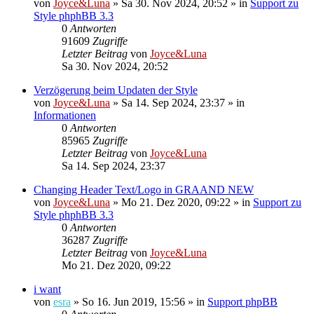
von
Joyce&Luna
»
Sa 30. Nov 2024, 20:52
» in
Support zu
Style phphBB 3.3
0
Antworten
91609
Zugriffe
Letzter Beitrag
von
Joyce&Luna
Sa 30. Nov 2024, 20:52
Verzögerung beim Updaten der Style
von
Joyce&Luna
»
Sa 14. Sep 2024, 23:37
» in
Informationen
0
Antworten
85965
Zugriffe
Letzter Beitrag
von
Joyce&Luna
Sa 14. Sep 2024, 23:37
Changing Header Text/Logo in GRAAND NEW
von
Joyce&Luna
»
Mo 21. Dez 2020, 09:22
» in
Support zu
Style phphBB 3.3
0
Antworten
36287
Zugriffe
Letzter Beitrag
von
Joyce&Luna
Mo 21. Dez 2020, 09:22
i want
von
esra
»
So 16. Jun 2019, 15:56
» in
Support phpBB