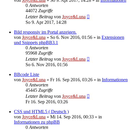
von
Joyce&Luna
»
So 9. Apr 2017, 14:28
» in
Informationen
0
Antworten
44072
Zugriffe
Letzter Beitrag
von
Joyce&Luna
So 9. Apr 2017, 14:28
Bild responsiv im Portal anzeigen.
von
Joyce&Luna
»
So 6. Nov 2016, 01:56
» in
Extensionen
und Snippets phpBB3.1
0
Antworten
95968
Zugriffe
Letzter Beitrag
von
Joyce&Luna
So 6. Nov 2016, 01:56
BBcode Liste
von
Joyce&Luna
»
Fr 16. Sep 2016, 03:26
» in
Informationen
0
Antworten
45445
Zugriffe
Letzter Beitrag
von
Joyce&Luna
Fr 16. Sep 2016, 03:26
CSS und HTML5 ( Deutsch )
von
Joyce&Luna
»
Mi 14. Sep 2016, 00:33
» in
Informationen zu phpBB
0
Antworten