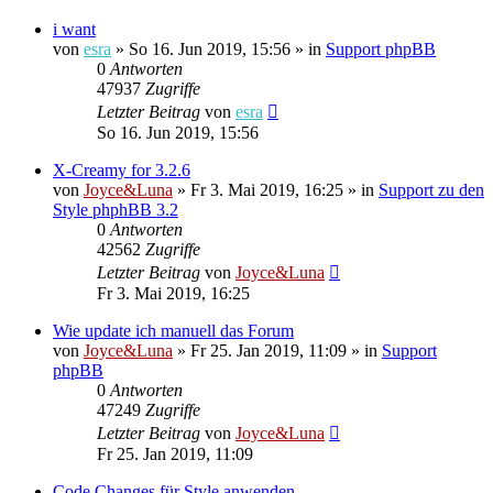
i want
von
esra
»
So 16. Jun 2019, 15:56
» in
Support phpBB
0
Antworten
47937
Zugriffe
Letzter Beitrag
von
esra
So 16. Jun 2019, 15:56
X-Creamy for 3.2.6
von
Joyce&Luna
»
Fr 3. Mai 2019, 16:25
» in
Support zu den
Style phphBB 3.2
0
Antworten
42562
Zugriffe
Letzter Beitrag
von
Joyce&Luna
Fr 3. Mai 2019, 16:25
Wie update ich manuell das Forum
von
Joyce&Luna
»
Fr 25. Jan 2019, 11:09
» in
Support
phpBB
0
Antworten
47249
Zugriffe
Letzter Beitrag
von
Joyce&Luna
Fr 25. Jan 2019, 11:09
Code Changes für Style anwenden