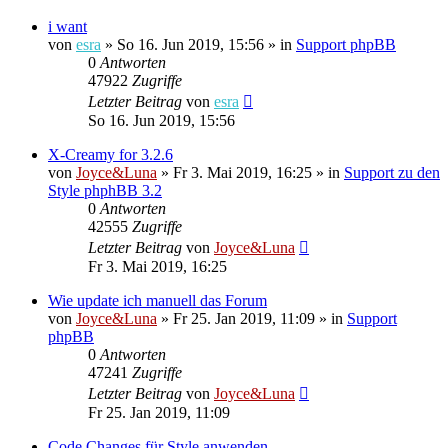
i want
von
esra
»
So 16. Jun 2019, 15:56
» in
Support phpBB
0
Antworten
47922
Zugriffe
Letzter Beitrag
von
esra
So 16. Jun 2019, 15:56
X-Creamy for 3.2.6
von
Joyce&Luna
»
Fr 3. Mai 2019, 16:25
» in
Support zu den
Style phphBB 3.2
0
Antworten
42555
Zugriffe
Letzter Beitrag
von
Joyce&Luna
Fr 3. Mai 2019, 16:25
Wie update ich manuell das Forum
von
Joyce&Luna
»
Fr 25. Jan 2019, 11:09
» in
Support
phpBB
0
Antworten
47241
Zugriffe
Letzter Beitrag
von
Joyce&Luna
Fr 25. Jan 2019, 11:09
Code Changes für Style anwenden