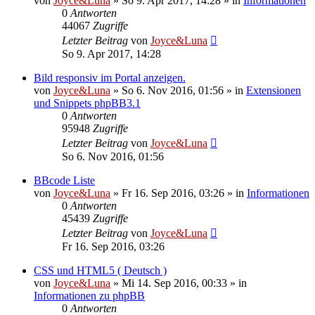
von
Joyce&Luna
»
So 9. Apr 2017, 14:28
» in
Informationen
0
Antworten
44067
Zugriffe
Letzter Beitrag
von
Joyce&Luna
So 9. Apr 2017, 14:28
Bild responsiv im Portal anzeigen.
von
Joyce&Luna
»
So 6. Nov 2016, 01:56
» in
Extensionen
und Snippets phpBB3.1
0
Antworten
95948
Zugriffe
Letzter Beitrag
von
Joyce&Luna
So 6. Nov 2016, 01:56
BBcode Liste
von
Joyce&Luna
»
Fr 16. Sep 2016, 03:26
» in
Informationen
0
Antworten
45439
Zugriffe
Letzter Beitrag
von
Joyce&Luna
Fr 16. Sep 2016, 03:26
CSS und HTML5 ( Deutsch )
von
Joyce&Luna
»
Mi 14. Sep 2016, 00:33
» in
Informationen zu phpBB
0
Antworten