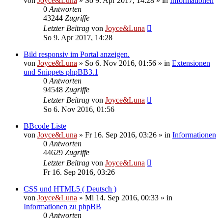
von
Joyce&Luna
»
So 9. Apr 2017, 14:28
» in
Informationen
0
Antworten
43244
Zugriffe
Letzter Beitrag
von
Joyce&Luna
So 9. Apr 2017, 14:28
Bild responsiv im Portal anzeigen.
von
Joyce&Luna
»
So 6. Nov 2016, 01:56
» in
Extensionen
und Snippets phpBB3.1
0
Antworten
94548
Zugriffe
Letzter Beitrag
von
Joyce&Luna
So 6. Nov 2016, 01:56
BBcode Liste
von
Joyce&Luna
»
Fr 16. Sep 2016, 03:26
» in
Informationen
0
Antworten
44629
Zugriffe
Letzter Beitrag
von
Joyce&Luna
Fr 16. Sep 2016, 03:26
CSS und HTML5 ( Deutsch )
von
Joyce&Luna
»
Mi 14. Sep 2016, 00:33
» in
Informationen zu phpBB
0
Antworten