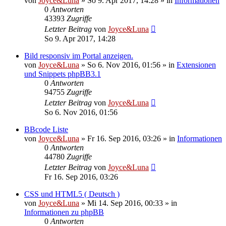
von
Joyce&Luna
»
So 9. Apr 2017, 14:28
» in
Informationen
0
Antworten
43393
Zugriffe
Letzter Beitrag
von
Joyce&Luna
So 9. Apr 2017, 14:28
Bild responsiv im Portal anzeigen.
von
Joyce&Luna
»
So 6. Nov 2016, 01:56
» in
Extensionen
und Snippets phpBB3.1
0
Antworten
94755
Zugriffe
Letzter Beitrag
von
Joyce&Luna
So 6. Nov 2016, 01:56
BBcode Liste
von
Joyce&Luna
»
Fr 16. Sep 2016, 03:26
» in
Informationen
0
Antworten
44780
Zugriffe
Letzter Beitrag
von
Joyce&Luna
Fr 16. Sep 2016, 03:26
CSS und HTML5 ( Deutsch )
von
Joyce&Luna
»
Mi 14. Sep 2016, 00:33
» in
Informationen zu phpBB
0
Antworten