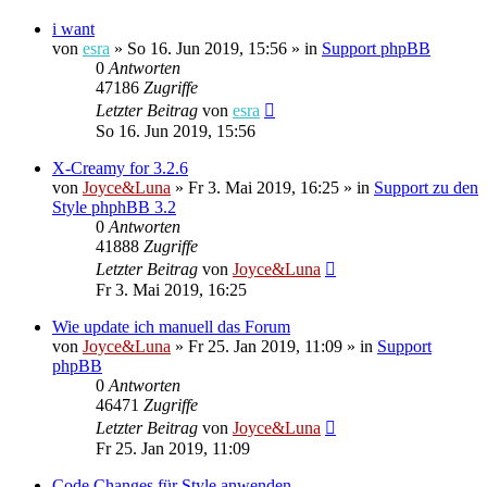
i want
von
esra
»
So 16. Jun 2019, 15:56
» in
Support phpBB
0
Antworten
47186
Zugriffe
Letzter Beitrag
von
esra
So 16. Jun 2019, 15:56
X-Creamy for 3.2.6
von
Joyce&Luna
»
Fr 3. Mai 2019, 16:25
» in
Support zu den
Style phphBB 3.2
0
Antworten
41888
Zugriffe
Letzter Beitrag
von
Joyce&Luna
Fr 3. Mai 2019, 16:25
Wie update ich manuell das Forum
von
Joyce&Luna
»
Fr 25. Jan 2019, 11:09
» in
Support
phpBB
0
Antworten
46471
Zugriffe
Letzter Beitrag
von
Joyce&Luna
Fr 25. Jan 2019, 11:09
Code Changes für Style anwenden