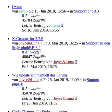
i want
von
esra
»
So 16. Jun 2019, 15:56
» in
Support phpBB
0
Antworten
45784
Zugriffe
Letzter Beitrag
von
esra
So 16. Jun 2019, 15:56
X-Creamy for 3.2.6
von
Joyce&Luna
»
Fr 3. Mai 2019, 16:25
» in
Support zu den
Style phphBB 3.2
0
Antworten
40647
Zugriffe
Letzter Beitrag
von
Joyce&Luna
Fr 3. Mai 2019, 16:25
Wie update ich manuell das Forum
von
Joyce&Luna
»
Fr 25. Jan 2019, 11:09
» in
Support
phpBB
0
Antworten
45070
Zugriffe
Letzter Beitrag
von
Joyce&Luna
Fr 25. Jan 2019, 11:09
Code Changes für Style anwenden