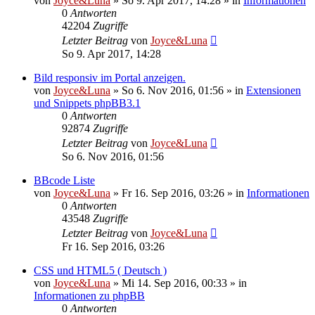
von
Joyce&Luna
»
So 9. Apr 2017, 14:28
» in
Informationen
0
Antworten
42204
Zugriffe
Letzter Beitrag
von
Joyce&Luna
So 9. Apr 2017, 14:28
Bild responsiv im Portal anzeigen.
von
Joyce&Luna
»
So 6. Nov 2016, 01:56
» in
Extensionen
und Snippets phpBB3.1
0
Antworten
92874
Zugriffe
Letzter Beitrag
von
Joyce&Luna
So 6. Nov 2016, 01:56
BBcode Liste
von
Joyce&Luna
»
Fr 16. Sep 2016, 03:26
» in
Informationen
0
Antworten
43548
Zugriffe
Letzter Beitrag
von
Joyce&Luna
Fr 16. Sep 2016, 03:26
CSS und HTML5 ( Deutsch )
von
Joyce&Luna
»
Mi 14. Sep 2016, 00:33
» in
Informationen zu phpBB
0
Antworten