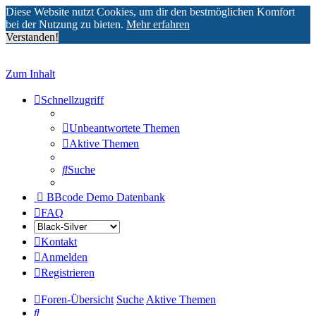
Diese Website nutzt Cookies, um dir den bestmöglichen Komfort
bei der Nutzung zu bieten.
Mehr erfahren
Verstanden!
Zum Inhalt
Schnellzugriff
Unbeantwortete Themen
Aktive Themen
Suche
BBcode Demo Datenbank
FAQ
Kontakt
Anmelden
Registrieren
Foren-Übersicht
Suche
Aktive Themen
Suche