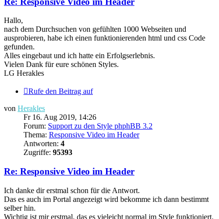
Re: Responsive Video im Header
Hallo,
nach dem Durchsuchen von gefühlten 1000 Webseiten und
ausprobieren, habe ich einen funktionierenden html und css Code
gefunden.
Alles eingebaut und ich hatte ein Erfolgserlebnis.
Vielen Dank für eure schönen Styles.
LG Herakles
Rufe den Beitrag auf
von
Herakles
Fr 16. Aug 2019, 14:26
Forum:
Support zu den Style phphBB 3.2
Thema:
Responsive Video im Header
Antworten:
4
Zugriffe:
95393
Re: Responsive Video im Header
Ich danke dir erstmal schon für die Antwort.
Das es auch im Portal angezeigt wird bekomme ich dann bestimmt
selber hin.
Wichtig ist mir erstmal, das es vieleicht normal im Style funktioniert.