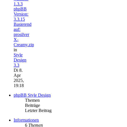
1.3.3
phpBB
Version:
3.3.15
Basierend
auf:
prosilver
X-
Creamy.zip
in
Style
Design
3.3
Di 8.
Apr
2025,
19:18
phpBB Style Design
Themen
Beiträge
Letzter Beitrag
Informationen
6
Themen