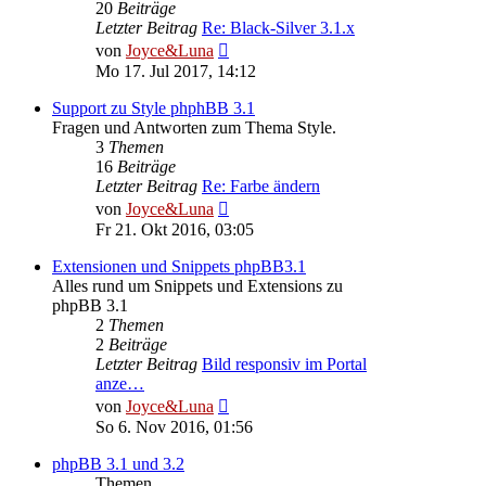
20
Beiträge
Letzter Beitrag
Re: Black-Silver 3.1.x
Neuester
von
Joyce&Luna
Beitrag
Mo 17. Jul 2017, 14:12
Support zu Style phphBB 3.1
Fragen und Antworten zum Thema Style.
3
Themen
16
Beiträge
Letzter Beitrag
Re: Farbe ändern
Neuester
von
Joyce&Luna
Beitrag
Fr 21. Okt 2016, 03:05
Extensionen und Snippets phpBB3.1
Alles rund um Snippets und Extensions zu
phpBB 3.1
2
Themen
2
Beiträge
Letzter Beitrag
Bild responsiv im Portal
anze…
Neuester
von
Joyce&Luna
Beitrag
So 6. Nov 2016, 01:56
phpBB 3.1 und 3.2
Themen