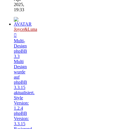
2025,
19:33
Joyce&Luna
Multi-
Design
phpBB
3.3
Multi
Design
wurde
auf
phpBB
3.3.15
aktualisiert.
Style
Version:
1.2.4
phpBB
Version:
3.3.15
Basierend