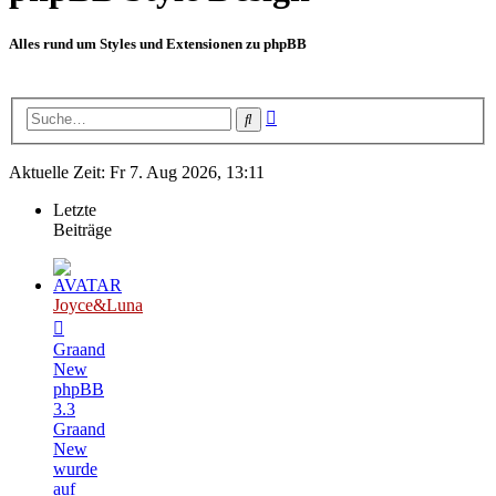
Alles rund um Styles und Extensionen zu phpBB
Erweiterte
Suche
Suche
Aktuelle Zeit: Fr 7. Aug 2026, 13:11
Letzte
Beiträge
Joyce&Luna
Graand
New
phpBB
3.3
Graand
New
wurde
auf