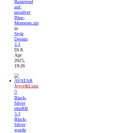
Basierend
auf:
prosilver
Blue-
Moments.zip
in
Style
Design
3.3
Di 8.
Apr
2025,
19:26
Joyce&Luna
Black-
Silver
phpBB
3.3
Black-
Silver
wurde