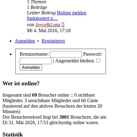
1
Themen
1
Beiträge
Letzter Beitrag
Beitrag melden
funktioniert n…
Neuester
von
Joyce&Luna
Beitrag
Mi 4. Mai 2016, 17:18
Anmelden
•
Registrieren
Benutzername:
Passwort:
|
Angemeldet bleiben
Wer ist online?
Insgesamt sind
69
Besucher online :: 0 sichtbare
Mitglieder, 3 unsichtbare Mitglieder und 66 Gäste
(basierend auf den aktiven Besuchern der letzten 20
Minuten)
Der Besucherrekord liegt bei
3001
Besuchern, die am
Di 31. Mär 2026, 17:53 gleichzeitig online waren.
Statistik