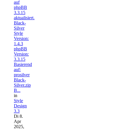
auf
phpBB
3.3.15
aktualisiert.
Black-
Silver
Style
Version:
1.4.3
phpBB
Version:
3.3.15
Basierend
auf:
prosilver
Black-
Silver.zip
B...
in
Style
Design
3.3
Di 8.
Apr
2025,