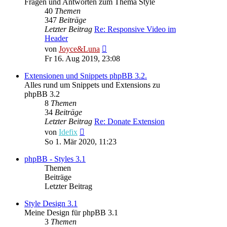
Fragen und Antworten zum Thema Style
40
Themen
347
Beiträge
Letzter Beitrag
Re: Responsive Video im
Header
Neuester
von
Joyce&Luna
Beitrag
Fr 16. Aug 2019, 23:08
Extensionen und Snippets phpBB 3.2.
Alles rund um Snippets und Extensions zu
phpBB 3.2
8
Themen
34
Beiträge
Letzter Beitrag
Re: Donate Extension
Neuester
von
Idefix
Beitrag
So 1. Mär 2020, 11:23
phpBB - Styles 3.1
Themen
Beiträge
Letzter Beitrag
Style Design 3.1
Meine Design für phpBB 3.1
3
Themen