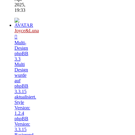
2025,
19:33
Joyce&Luna
Multi-
Design
phpBB
3.3
Multi
Design
wurde
auf
phpBB
3.3.15
aktualisiert.
Style
Version:
1.2.4
phpBB
Version:
3.3.15
Basierend