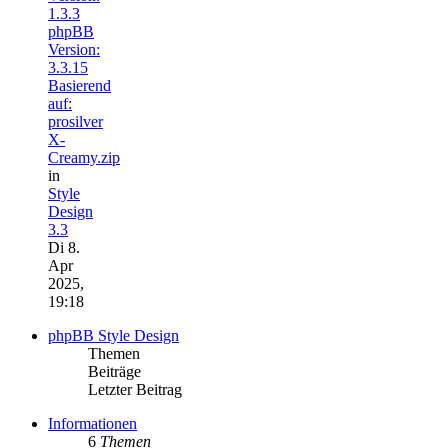
1.3.3
phpBB
Version:
3.3.15
Basierend
auf:
prosilver
X-
Creamy.zip
in
Style
Design
3.3
Di 8.
Apr
2025,
19:18
phpBB Style Design
Themen
Beiträge
Letzter Beitrag
Informationen
6
Themen