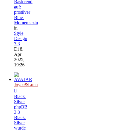
Basierend
auf:
prosilver
Blue-
Moments.zip
in
Style
Design
3.3
Di 8.
Apr
2025,
19:26
Joyce&Luna
Black-
Silver
phpBB
3.3
Black-
Silver
wurde