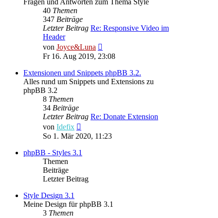
Fragen und Antworten zum Thema Style
40
Themen
347
Beiträge
Letzter Beitrag
Re: Responsive Video im
Header
Neuester
von
Joyce&Luna
Beitrag
Fr 16. Aug 2019, 23:08
Extensionen und Snippets phpBB 3.2.
Alles rund um Snippets und Extensions zu
phpBB 3.2
8
Themen
34
Beiträge
Letzter Beitrag
Re: Donate Extension
Neuester
von
Idefix
Beitrag
So 1. Mär 2020, 11:23
phpBB - Styles 3.1
Themen
Beiträge
Letzter Beitrag
Style Design 3.1
Meine Design für phpBB 3.1
3
Themen