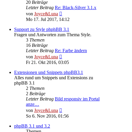
20
Beiträge
Letzter Beitrag
Re: Black-Silver 3.1.x
Neuester
von
Joyce&Luna
Beitrag
Mo 17. Jul 2017, 14:12
Support zu Style phphBB 3.1
Fragen und Antworten zum Thema Style.
3
Themen
16
Beiträge
Letzter Beitrag
Re: Farbe ändern
Neuester
von
Joyce&Luna
Beitrag
Fr 21. Okt 2016, 03:05
Extensionen und Snippets phpBB3.1
Alles rund um Snippets und Extensions zu
phpBB 3.1
2
Themen
2
Beiträge
Letzter Beitrag
Bild responsiv im Portal
anze…
Neuester
von
Joyce&Luna
Beitrag
So 6. Nov 2016, 01:56
phpBB 3.1 und 3.2
Themen