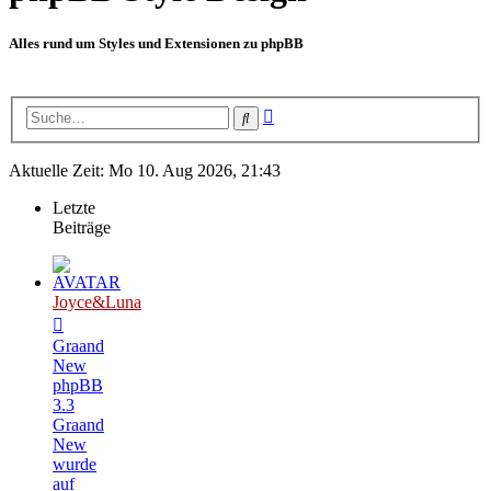
Alles rund um Styles und Extensionen zu phpBB
Erweiterte
Suche
Suche
Aktuelle Zeit: Mo 10. Aug 2026, 21:43
Letzte
Beiträge
Joyce&Luna
Graand
New
phpBB
3.3
Graand
New
wurde
auf