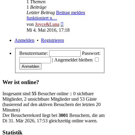
1
Themen
1
Beiträge
Letzter Beitrag
Beitrag melden
funktioniert n…
Neuester
von
Joyce&Luna
Beitrag
Mi 4. Mai 2016, 17:18
Anmelden
•
Registrieren
Benutzername:
Passwort:
|
Angemeldet bleiben
Wer ist online?
Insgesamt sind
55
Besucher online :: 0 sichtbare
Mitglieder, 2 unsichtbare Mitglieder und 53 Gäste
(basierend auf den aktiven Besuchern der letzten 20
Minuten)
Der Besucherrekord liegt bei
3001
Besuchern, die am
Di 31. Mär 2026, 17:53 gleichzeitig online waren.
Statistik