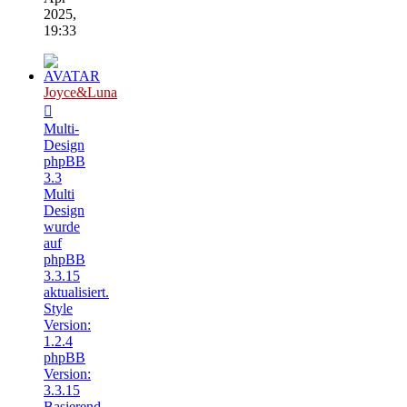
2025,
19:33
Joyce&Luna
Multi-
Design
phpBB
3.3
Multi
Design
wurde
auf
phpBB
3.3.15
aktualisiert.
Style
Version:
1.2.4
phpBB
Version:
3.3.15
Basierend