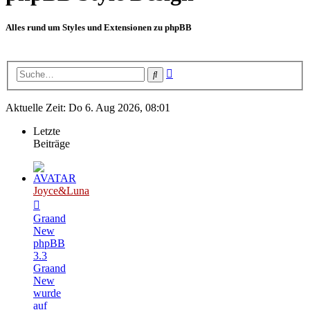
Alles rund um Styles und Extensionen zu phpBB
Erweiterte
Suche
Suche
Aktuelle Zeit: Do 6. Aug 2026, 08:01
Letzte
Beiträge
Joyce&Luna
Graand
New
phpBB
3.3
Graand
New
wurde
auf