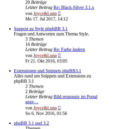
20
Beiträge
Letzter Beitrag
Re: Black-Silver 3.1.x
Neuester
von
Joyce&Luna
Beitrag
Mo 17. Jul 2017, 14:12
Support zu Style phphBB 3.1
Fragen und Antworten zum Thema Style.
3
Themen
16
Beiträge
Letzter Beitrag
Re: Farbe ändern
Neuester
von
Joyce&Luna
Beitrag
Fr 21. Okt 2016, 03:05
Extensionen und Snippets phpBB3.1
Alles rund um Snippets und Extensions zu
phpBB 3.1
2
Themen
2
Beiträge
Letzter Beitrag
Bild responsiv im Portal
anze…
Neuester
von
Joyce&Luna
Beitrag
So 6. Nov 2016, 01:56
phpBB 3.1 und 3.2
Themen