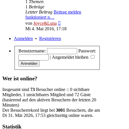
1
Themen
1
Beiträge
Letzter Beitrag
Beitrag melden
funktioniert n…
Neuester
von
Joyce&Luna
Beitrag
Mi 4. Mai 2016, 17:18
Anmelden
•
Registrieren
Benutzername:
Passwort:
|
Angemeldet bleiben
Wer ist online?
Insgesamt sind
73
Besucher online :: 0 sichtbare
Mitglieder, 1 unsichtbares Mitglied und 72 Gäste
(basierend auf den aktiven Besuchern der letzten 20
Minuten)
Der Besucherrekord liegt bei
3001
Besuchern, die am
Di 31. Mär 2026, 17:53 gleichzeitig online waren.
Statistik