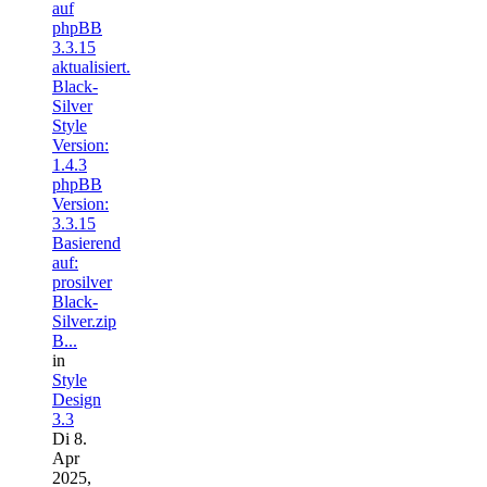
auf
phpBB
3.3.15
aktualisiert.
Black-
Silver
Style
Version:
1.4.3
phpBB
Version:
3.3.15
Basierend
auf:
prosilver
Black-
Silver.zip
B...
in
Style
Design
3.3
Di 8.
Apr
2025,