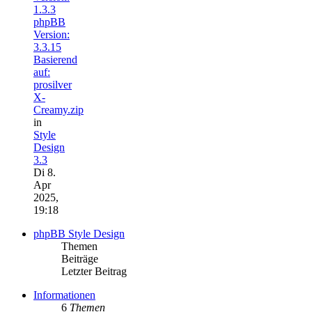
1.3.3
phpBB
Version:
3.3.15
Basierend
auf:
prosilver
X-
Creamy.zip
in
Style
Design
3.3
Di 8.
Apr
2025,
19:18
phpBB Style Design
Themen
Beiträge
Letzter Beitrag
Informationen
6
Themen