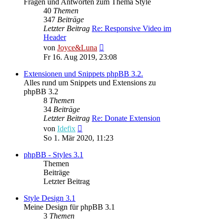
Fragen und Antworten zum Thema Style
40
Themen
347
Beiträge
Letzter Beitrag
Re: Responsive Video im
Header
Neuester
von
Joyce&Luna
Beitrag
Fr 16. Aug 2019, 23:08
Extensionen und Snippets phpBB 3.2.
Alles rund um Snippets und Extensions zu
phpBB 3.2
8
Themen
34
Beiträge
Letzter Beitrag
Re: Donate Extension
Neuester
von
Idefix
Beitrag
So 1. Mär 2020, 11:23
phpBB - Styles 3.1
Themen
Beiträge
Letzter Beitrag
Style Design 3.1
Meine Design für phpBB 3.1
3
Themen