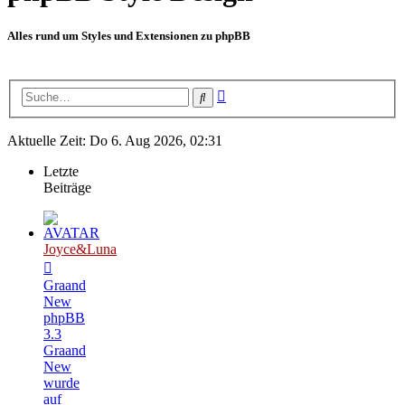
Alles rund um Styles und Extensionen zu phpBB
Erweiterte
Suche
Suche
Aktuelle Zeit: Do 6. Aug 2026, 02:31
Letzte
Beiträge
Joyce&Luna
Graand
New
phpBB
3.3
Graand
New
wurde
auf