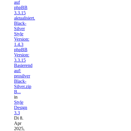
auf
phpBB
3.3.15
aktualisiert.
Black-
Silver
Style
Version:
1.4.3
phpBB
Version:
3.3.15
Basierend
auf:
prosilver
Black-
Silver.zip
B...
in
Style
Design
3.3
Di 8.
Apr
2025,