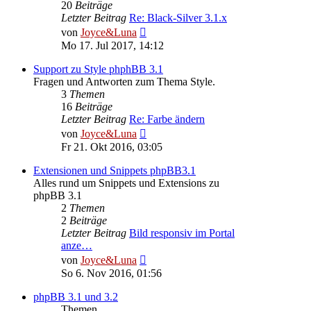
20
Beiträge
Letzter Beitrag
Re: Black-Silver 3.1.x
Neuester
von
Joyce&Luna
Beitrag
Mo 17. Jul 2017, 14:12
Support zu Style phphBB 3.1
Fragen und Antworten zum Thema Style.
3
Themen
16
Beiträge
Letzter Beitrag
Re: Farbe ändern
Neuester
von
Joyce&Luna
Beitrag
Fr 21. Okt 2016, 03:05
Extensionen und Snippets phpBB3.1
Alles rund um Snippets und Extensions zu
phpBB 3.1
2
Themen
2
Beiträge
Letzter Beitrag
Bild responsiv im Portal
anze…
Neuester
von
Joyce&Luna
Beitrag
So 6. Nov 2016, 01:56
phpBB 3.1 und 3.2
Themen