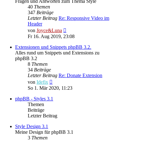
Fragen und Antworten zum Thema Style
40
Themen
347
Beiträge
Letzter Beitrag
Re: Responsive Video im
Header
Neuester
von
Joyce&Luna
Beitrag
Fr 16. Aug 2019, 23:08
Extensionen und Snippets phpBB 3.2.
Alles rund um Snippets und Extensions zu
phpBB 3.2
8
Themen
34
Beiträge
Letzter Beitrag
Re: Donate Extension
Neuester
von
Idefix
Beitrag
So 1. Mär 2020, 11:23
phpBB - Styles 3.1
Themen
Beiträge
Letzter Beitrag
Style Design 3.1
Meine Design für phpBB 3.1
3
Themen