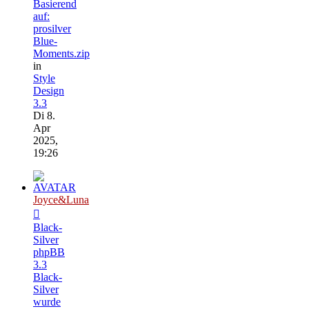
Basierend
auf:
prosilver
Blue-
Moments.zip
in
Style
Design
3.3
Di 8.
Apr
2025,
19:26
Joyce&Luna
Black-
Silver
phpBB
3.3
Black-
Silver
wurde