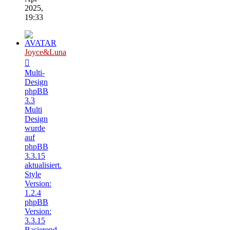
2025,
19:33
Joyce&Luna
Multi-
Design
phpBB
3.3
Multi
Design
wurde
auf
phpBB
3.3.15
aktualisiert.
Style
Version:
1.2.4
phpBB
Version:
3.3.15
Basierend