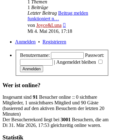
1
Themen
1
Beiträge
Letzter Beitrag
Beitrag melden
funktioniert n…
Neuester
von
Joyce&Luna
Beitrag
Mi 4. Mai 2016, 17:18
Anmelden
•
Registrieren
Benutzername:
Passwort:
|
Angemeldet bleiben
Wer ist online?
Insgesamt sind
91
Besucher online :: 0 sichtbare
Mitglieder, 1 unsichtbares Mitglied und 90 Gäste
(basierend auf den aktiven Besuchern der letzten 20
Minuten)
Der Besucherrekord liegt bei
3001
Besuchern, die am
Di 31. Mär 2026, 17:53 gleichzeitig online waren.
Statistik