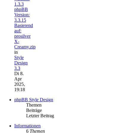
1.3.3
phpBB
Version:
3.3.15
Basierend
auf:
prosilver
X-
Creamy.zip
in
Style
Design
3.3
Di 8.
Apr
2025,
19:18
phpBB Style Design
Themen
Beiträge
Letzter Beitrag
Informationen
6
Themen