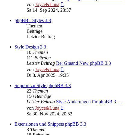
Neuester
von
Joyce&Luna
Beitrag
Sa 14. Sep 2024, 23:37
phpBB - Styles 3.3
Themen
Beiträge
Letzter Beitrag
Style Design 3.3
10
Themen
111
Beiträge
Letzter Beitrag
Re: Graand New phpBB 3.3
Neuester
von
Joyce&Luna
Beitrag
Di 8. Apr 2025, 19:35
Support zu Style phphBB 3.3
22
Themen
150
Beiträge
Letzter Beitrag
Style Änderungen für phpBB 3.…
Neuester
von
Joyce&Luna
Beitrag
Sa 30. Nov 2024, 20:52
Extensionen und Snippets phpBB 3.3
3
Themen
18
Beiträge