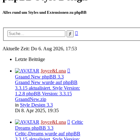
Alles rund um Styles und Extensionen zu phpBB
Erweiterte
Suche
Suche
Aktuelle Zeit: Do 6. Aug 2026, 17:53
Letzte Beiträge
Joyce&Luna
Graand New phpBB 3.3
Graand New wurde auf phpBB
3.3.15 aktualisiert. Style Version:
1.2.8 phpBB Version: 3.3.15
GraandNew.zip
in
Style Design 3.3
Di 8. Apr 2025, 19:35
Joyce&Luna
Celtic
Dreams phpBB 3.3
Celtic-Dreams wurde auf phpBB
3.3.15 aktualisiert. Style Version: