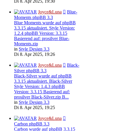
Di 8. Apr 2025, 19:30
Joyce&Luna
Blue-
Moments phpBB 3.3
Blue Moments wurde auf phpBB
3.3.15 aktualisiert. Style Version:
1.2.4 phpBB Version: 3.3.15
Basierend auf: prosilver Blue-
Moments.zip
in
Style Design 3.3
Di 8. Apr 2025, 19:26
Joyce&Luna
Black-
Silver phpBB 3.3
Black-Silver wurde auf phpBB
3.3.15 aktualisiert. Black-Silver
Style Version: 1.4.3 phpBB
Version: 3.3.15 Basierend auf:
prosilver Black-Silver.zip B...
in
Style Design 3.3
Di 8. Apr 2025, 19:25
Joyce&Luna
Carbon phpBB 3.3
Carbon wurde auf phpBB 3.3.15