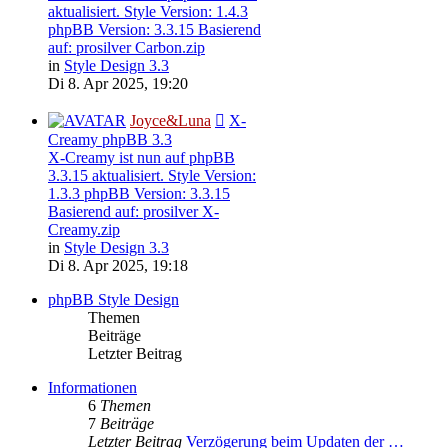
aktualisiert. Style Version: 1.4.3
phpBB Version: 3.3.15 Basierend
auf: prosilver Carbon.zip
in
Style Design 3.3
Di 8. Apr 2025, 19:20
Joyce&Luna
X-
Creamy phpBB 3.3
X-Creamy ist nun auf phpBB
3.3.15 aktualisiert. Style Version:
1.3.3 phpBB Version: 3.3.15
Basierend auf: prosilver X-
Creamy.zip
in
Style Design 3.3
Di 8. Apr 2025, 19:18
phpBB Style Design
Themen
Beiträge
Letzter Beitrag
Informationen
6
Themen
7
Beiträge
Letzter Beitrag
Verzögerung beim Updaten der …