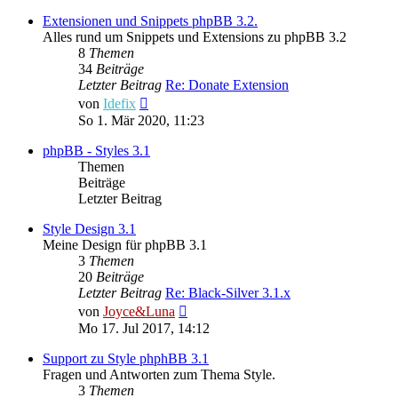
Extensionen und Snippets phpBB 3.2.
Alles rund um Snippets und Extensions zu phpBB 3.2
8
Themen
34
Beiträge
Letzter Beitrag
Re: Donate Extension
Neuester
von
Idefix
Beitrag
So 1. Mär 2020, 11:23
phpBB - Styles 3.1
Themen
Beiträge
Letzter Beitrag
Style Design 3.1
Meine Design für phpBB 3.1
3
Themen
20
Beiträge
Letzter Beitrag
Re: Black-Silver 3.1.x
Neuester
von
Joyce&Luna
Beitrag
Mo 17. Jul 2017, 14:12
Support zu Style phphBB 3.1
Fragen und Antworten zum Thema Style.
3
Themen