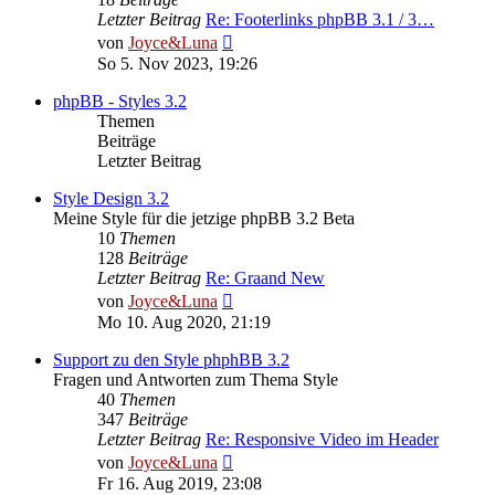
Letzter Beitrag
Re: Footerlinks phpBB 3.1 / 3…
Neuester
von
Joyce&Luna
Beitrag
So 5. Nov 2023, 19:26
phpBB - Styles 3.2
Themen
Beiträge
Letzter Beitrag
Style Design 3.2
Meine Style für die jetzige phpBB 3.2 Beta
10
Themen
128
Beiträge
Letzter Beitrag
Re: Graand New
Neuester
von
Joyce&Luna
Beitrag
Mo 10. Aug 2020, 21:19
Support zu den Style phphBB 3.2
Fragen und Antworten zum Thema Style
40
Themen
347
Beiträge
Letzter Beitrag
Re: Responsive Video im Header
Neuester
von
Joyce&Luna
Beitrag
Fr 16. Aug 2019, 23:08