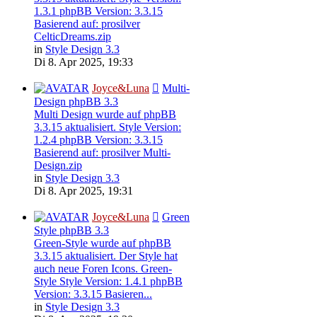
1.3.1 phpBB Version: 3.3.15
Basierend auf: prosilver
CelticDreams.zip
in
Style Design 3.3
Di 8. Apr 2025, 19:33
Joyce&Luna
Multi-
Design phpBB 3.3
Multi Design wurde auf phpBB
3.3.15 aktualisiert. Style Version:
1.2.4 phpBB Version: 3.3.15
Basierend auf: prosilver Multi-
Design.zip
in
Style Design 3.3
Di 8. Apr 2025, 19:31
Joyce&Luna
Green
Style phpBB 3.3
Green-Style wurde auf phpBB
3.3.15 aktualisiert. Der Style hat
auch neue Foren Icons. Green-
Style Style Version: 1.4.1 phpBB
Version: 3.3.15 Basieren...
in
Style Design 3.3