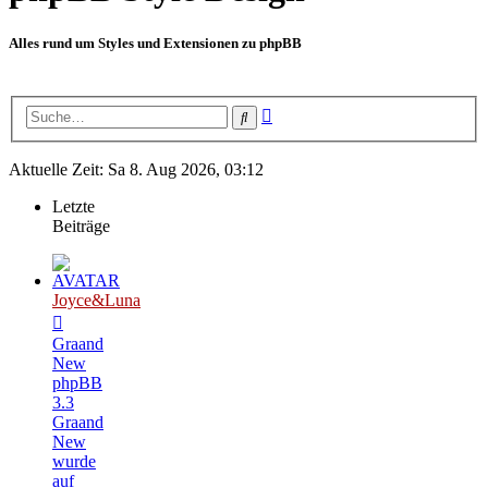
Alles rund um Styles und Extensionen zu phpBB
Erweiterte
Suche
Suche
Aktuelle Zeit: Sa 8. Aug 2026, 03:12
Letzte
Beiträge
Joyce&Luna
Graand
New
phpBB
3.3
Graand
New
wurde
auf