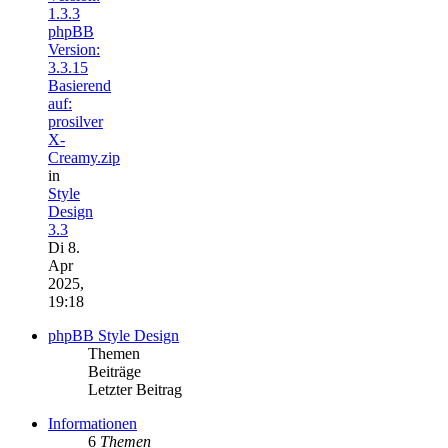
1.3.3
phpBB
Version:
3.3.15
Basierend
auf:
prosilver
X-
Creamy.zip
in
Style
Design
3.3
Di 8.
Apr
2025,
19:18
phpBB Style Design
Themen
Beiträge
Letzter Beitrag
Informationen
6
Themen