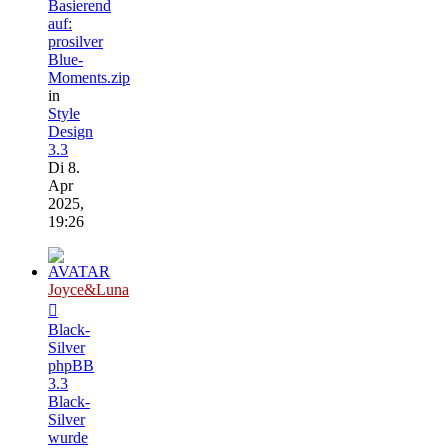
Basierend
auf:
prosilver
Blue-
Moments.zip
in
Style
Design
3.3
Di 8.
Apr
2025,
19:26
Joyce&Luna
Black-
Silver
phpBB
3.3
Black-
Silver
wurde