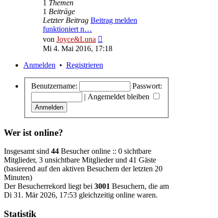
1
Themen
1
Beiträge
Letzter Beitrag
Beitrag melden
funktioniert n…
Neuester
von
Joyce&Luna
Beitrag
Mi 4. Mai 2016, 17:18
Anmelden
•
Registrieren
Benutzername:
Passwort:
|
Angemeldet bleiben
Wer ist online?
Insgesamt sind
44
Besucher online :: 0 sichtbare
Mitglieder, 3 unsichtbare Mitglieder und 41 Gäste
(basierend auf den aktiven Besuchern der letzten 20
Minuten)
Der Besucherrekord liegt bei
3001
Besuchern, die am
Di 31. Mär 2026, 17:53 gleichzeitig online waren.
Statistik