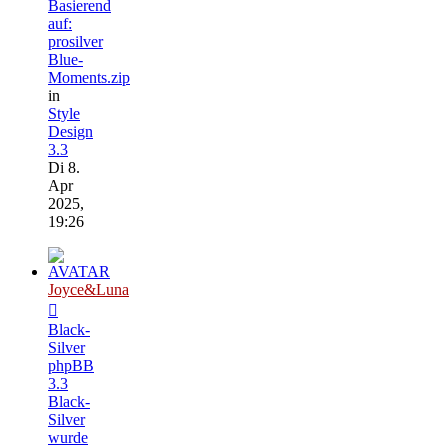
Basierend
auf:
prosilver
Blue-
Moments.zip
in
Style
Design
3.3
Di 8.
Apr
2025,
19:26
Joyce&Luna
Black-
Silver
phpBB
3.3
Black-
Silver
wurde