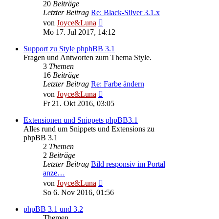
20
Beiträge
Letzter Beitrag
Re: Black-Silver 3.1.x
Neuester
von
Joyce&Luna
Beitrag
Mo 17. Jul 2017, 14:12
Support zu Style phphBB 3.1
Fragen und Antworten zum Thema Style.
3
Themen
16
Beiträge
Letzter Beitrag
Re: Farbe ändern
Neuester
von
Joyce&Luna
Beitrag
Fr 21. Okt 2016, 03:05
Extensionen und Snippets phpBB3.1
Alles rund um Snippets und Extensions zu
phpBB 3.1
2
Themen
2
Beiträge
Letzter Beitrag
Bild responsiv im Portal
anze…
Neuester
von
Joyce&Luna
Beitrag
So 6. Nov 2016, 01:56
phpBB 3.1 und 3.2
Themen