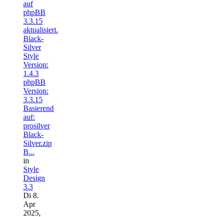
auf
phpBB
3.3.15
aktualisiert.
Black-
Silver
Style
Version:
1.4.3
phpBB
Version:
3.3.15
Basierend
auf:
prosilver
Black-
Silver.zip
B...
in
Style
Design
3.3
Di 8.
Apr
2025,