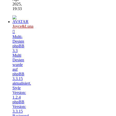
2025,
19:33
Joyce&Luna
Multi-
Design
phpBB
3.3
Multi
Design
wurde
auf
phpBB
3.3.15
aktualisiert.
Style
Version:
1.2.4
phpBB
Version:
3.3.15
Basierend