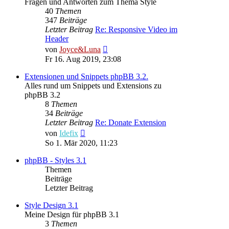
Fragen und Antworten zum Thema Style
40
Themen
347
Beiträge
Letzter Beitrag
Re: Responsive Video im
Header
Neuester
von
Joyce&Luna
Beitrag
Fr 16. Aug 2019, 23:08
Extensionen und Snippets phpBB 3.2.
Alles rund um Snippets und Extensions zu
phpBB 3.2
8
Themen
34
Beiträge
Letzter Beitrag
Re: Donate Extension
Neuester
von
Idefix
Beitrag
So 1. Mär 2020, 11:23
phpBB - Styles 3.1
Themen
Beiträge
Letzter Beitrag
Style Design 3.1
Meine Design für phpBB 3.1
3
Themen