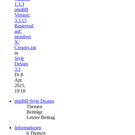
1.3.3
phpBB
Version:
3.3.15
Basierend
auf:
prosilver
X-
Creamy.zip
in
Style
Design
3.3
Di 8.
Apr
2025,
19:18
phpBB Style Design
Themen
Beiträge
Letzter Beitrag
Informationen
6
Themen