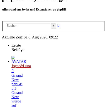
Alles rund um Styles und Extensionen zu phpBB
Erweiterte
Suche
Suche
Aktuelle Zeit: Sa 8. Aug 2026, 09:22
Letzte
Beiträge
Joyce&Luna
Graand
New
phpBB
3.3
Graand
New
wurde
auf