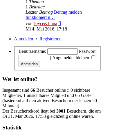
1
Themen
1
Beiträge
Letzter Beitrag
Beitrag melden
funktioniert n…
Neuester
von
Joyce&Luna
Beitrag
Mi 4. Mai 2016, 17:18
Anmelden
•
Registrieren
Benutzername:
Passwort:
|
Angemeldet bleiben
Wer ist online?
Insgesamt sind
66
Besucher online :: 0 sichtbare
Mitglieder, 1 unsichtbares Mitglied und 65 Gäste
(basierend auf den aktiven Besuchern der letzten 20
Minuten)
Der Besucherrekord liegt bei
3001
Besuchern, die am
Di 31. Mär 2026, 17:53 gleichzeitig online waren.
Statistik