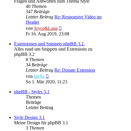
Fragen und Antworten zum Thema Style
40
Themen
347
Beiträge
Letzter Beitrag
Re: Responsive Video im
Header
Neuester
von
Joyce&Luna
Beitrag
Fr 16. Aug 2019, 23:08
Extensionen und Snippets phpBB 3.2.
Alles rund um Snippets und Extensions zu
phpBB 3.2
8
Themen
34
Beiträge
Letzter Beitrag
Re: Donate Extension
Neuester
von
Idefix
Beitrag
So 1. Mär 2020, 11:23
phpBB - Styles 3.1
Themen
Beiträge
Letzter Beitrag
Style Design 3.1
Meine Design für phpBB 3.1
3
Themen