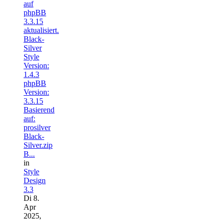
auf
phpBB
3.3.15
aktualisiert.
Black-
Silver
Style
Version:
1.4.3
phpBB
Version:
3.3.15
Basierend
auf:
prosilver
Black-
Silver.zip
B...
in
Style
Design
3.3
Di 8.
Apr
2025,