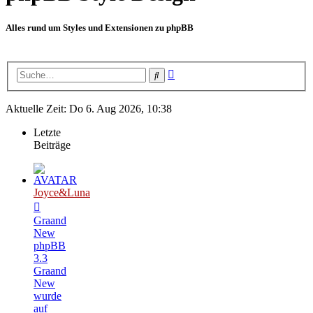
Alles rund um Styles und Extensionen zu phpBB
Erweiterte
Suche
Suche
Aktuelle Zeit: Do 6. Aug 2026, 10:38
Letzte
Beiträge
Joyce&Luna
Graand
New
phpBB
3.3
Graand
New
wurde
auf