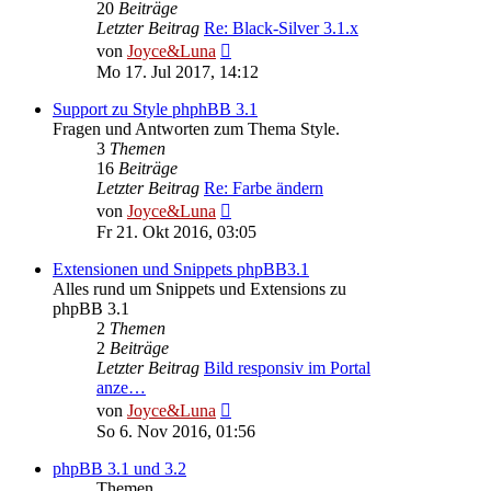
20
Beiträge
Letzter Beitrag
Re: Black-Silver 3.1.x
Neuester
von
Joyce&Luna
Beitrag
Mo 17. Jul 2017, 14:12
Support zu Style phphBB 3.1
Fragen und Antworten zum Thema Style.
3
Themen
16
Beiträge
Letzter Beitrag
Re: Farbe ändern
Neuester
von
Joyce&Luna
Beitrag
Fr 21. Okt 2016, 03:05
Extensionen und Snippets phpBB3.1
Alles rund um Snippets und Extensions zu
phpBB 3.1
2
Themen
2
Beiträge
Letzter Beitrag
Bild responsiv im Portal
anze…
Neuester
von
Joyce&Luna
Beitrag
So 6. Nov 2016, 01:56
phpBB 3.1 und 3.2
Themen