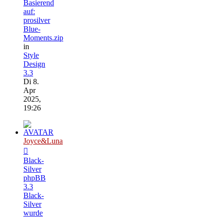
Basierend
auf:
prosilver
Blue-
Moments.zip
in
Style
Design
3.3
Di 8.
Apr
2025,
19:26
Joyce&Luna
Black-
Silver
phpBB
3.3
Black-
Silver
wurde