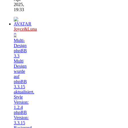
2025,
19:33
Joyce&Luna
Multi-
Design
phpBB
3.3
Multi
Design
wurde
auf
phpBB
3.3.15
aktualisiert.
Style
Version:
1.2.4
phpBB
Version:
3.3.15
Basierend