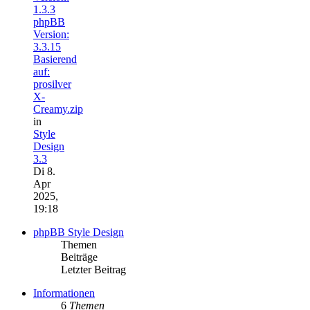
1.3.3
phpBB
Version:
3.3.15
Basierend
auf:
prosilver
X-
Creamy.zip
in
Style
Design
3.3
Di 8.
Apr
2025,
19:18
phpBB Style Design
Themen
Beiträge
Letzter Beitrag
Informationen
6
Themen